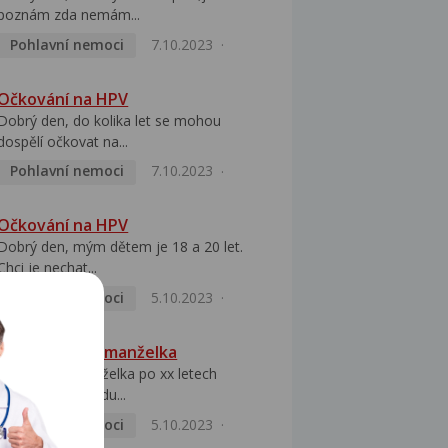
poznám zda nemám...
Pohlavní nemoci
7.10.2023
Očkování na HPV
Dobrý den, do kolika let se mohou
dospělí očkovat na...
Pohlavní nemoci
7.10.2023
Očkování na HPV
Dobrý den, mým dětem je 18 a 20 let.
Chci je nechat...
Pohlavní nemoci
5.10.2023
HPV pozitivní manželka
Dobrý den, manželka po xx letech
přivezla z Východu...
Pohlavní nemoci
5.10.2023