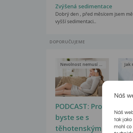
Zvýšená sedimentace
Dobrý den , před měsícem jsem mě
vyšší sedimentaci...
DOPORUČUJEME
Nevolnost nemusí být nutnou...
Jak 
Náš we
PODCAST: Proč
Ztu
Náš web
byste se s
jate
tak jako
těhotenskými
obr
mohl co