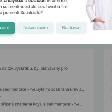
é
,
analytické
a
obchodní
informace,
naděje pro ty,
 se mohli neustále zlepšovat a tím
kteří ji...
e pomohli. Souhlasíte?
lasím
Nesouhlasím
Nastavení
NE
 na tzv. výškrabu, byl plánovaný pro
 sedimentace krve.Byla mi odebrána krev a...
"
o přesně znamená když je sedimentace krve...