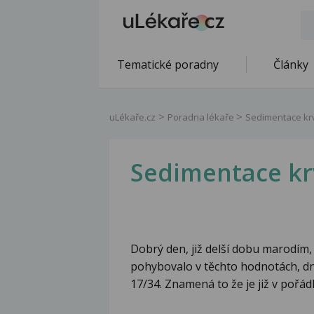
Tematické poradny
Články
uLékaře.cz
Poradna lékaře
Sedimentace kr
Sedimentace kr
Dobrý den, již delší dobu marodím, 
pohybovalo v těchto hodnotách, dn
17/34. Znamená to že je již v poř