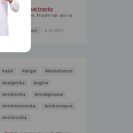
HPV typ 52 u partnerky
Dobrý deň prajem. Prosím Vás ako sa
dá vyliečiť vírus...
Pohlavní nemoci
5.10.2023
MOCI
Kašel
Alergie
Alkoholismus
Analgetika
Angína
Antibiotika
Antidepresiva
Antihistaminika
Antikoncepce
Antivirotika