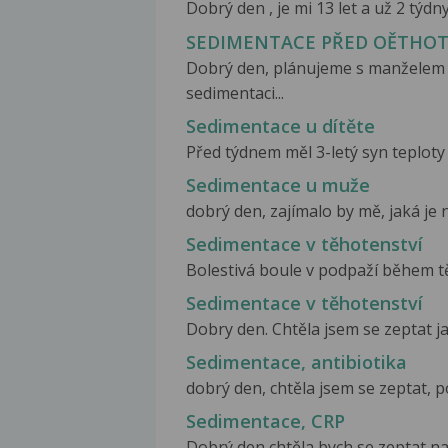
Dobrý den , je mi 13 let a už 2 týd
SEDIMENTACE PŘED OĚTHO
Dobrý den, plánujeme s manželem 
sedimentaci...
Sedimentace u dítěte
Před týdnem měl 3-letý syn teploty 
Sedimentace u muže
dobrý den, zajímalo by mě, jaká j
Sedimentace v těhotenství
Bolestivá boule v podpaží během těh
Sedimentace v těhotenství
Dobry den. Chtěla jsem se zeptat ja
Sedimentace, antibiotika
dobrý den, chtěla jsem se zeptat, po
Sedimentace, CRP
Dobrý den,chtěla bych se zeptat na 