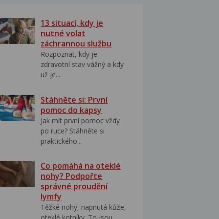
13 situací, kdy je
nutné volat
záchrannou službu
Rozpoznat, kdy je
zdravotní stav vážný a kdy
už je...
Stáhněte si: První
pomoc do kapsy
Jak mít první pomoc vždy
po ruce? Stáhněte si
praktického...
Co pomáhá na oteklé
nohy? Podpořte
správné proudění
lymfy
Těžké nohy, napnutá kůže,
oteklé kotníky. To jsou