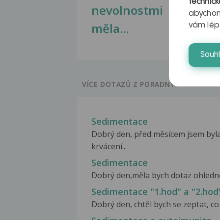
technick
nevolnostmi
abychom
měla...
vám lép
Souh
VÍCE DOTAZŮ Z PORADNY
Sedimentace
Dobrý den, před měsícem jsem byla
krvácení...
Sedimentace
Dobrý den,měla bych dotaz ohledně
Sedimentace "1.hod" a "2.hod
Dobrý den, chtěl bych se zeptat, c