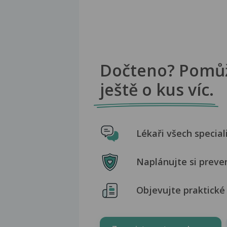
Dočteno? Pomů
ještě o kus víc.
Lékaři všech special
Naplánujte si preve
Objevujte praktické 