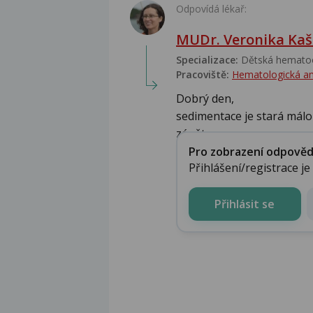
Odpovídá lékař:
MUDr. Veronika Kaš
Specializace:
Dětská hematoo
Pracoviště:
Hematologická a
Dobrý den,
sedimentace je stará málo
zánětu, ...
Pro zobrazení odpovědi 
Přihlášení/registrace j
Přihlásit se