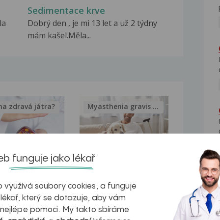
Sedimentace krve
la
Dobrý den , je mi 13 let a už 2 týdny
mám kašel.Měla...
na zdravá játra?
Myasthenia gravis – vše, co...
b funguje jako lékař
kovatění
Inovativní
 využívá soubory cookies, a funguje
r v datech a
léčba
 lékař, který se dotazuje, aby vám
azech
myastenie –
 nejlépe pomoci. My takto sbíráme