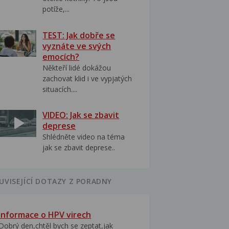
potíže,...
TEST: Jak dobře se
vyznáte ve svých
emocích?
Někteří lidé dokážou
zachovat klid i ve vypjatých
situacích....
VIDEO: Jak se zbavit
deprese
Shlédněte video na téma
jak se zbavit deprese..
UVISEJÍCÍ DOTAZY Z PORADNY
Informace o HPV virech
Dobrý den,chtěl bych se zeptat,jak