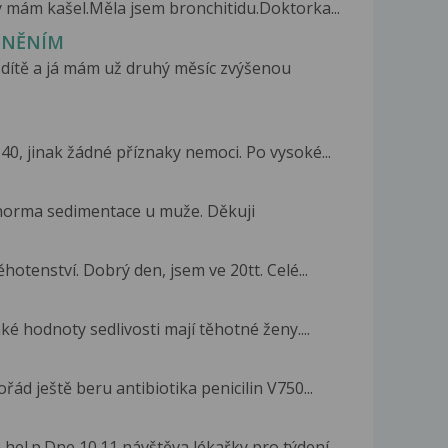
ny mám kašel.Měla jsem bronchitidu.Doktorka...
TNĚNÍM
dítě a já mám už druhý měsíc zvýšenou
40, jinak žádné příznaky nemoci. Po vysoké...
e norma sedimentace u muže. Děkuji
otenství. Dobrý den, jsem ve 20tt. Celé...
ké hodnoty sedlivosti mají těhotné ženy....
řád ještě beru antibiotika penicilin V750...
hel.p.Dne 10.11 návštěva lékařky pro týdení...