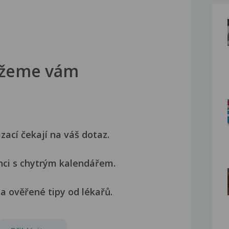
žeme vám
izací čekají na váš dotaz.
nci s chytrým kalendářem.
a ověřené tipy od lékařů.