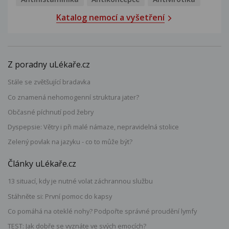
Katalog nemocí a vyšetření
Z poradny uLékaře.cz
Stále se zvětšující bradavka
Co znamená nehomogenní struktura jater?
Občasné píchnutí pod žebry
Dyspepsie: Větry i při malé námaze, nepravidelná stolice
Zelený povlak na jazyku - co to může být?
Články uLékaře.cz
13 situací, kdy je nutné volat záchrannou službu
Stáhněte si: První pomoc do kapsy
Co pomáhá na oteklé nohy? Podpořte správné proudění lymfy
TEST: Jak dobře se vyznáte ve svých emocích?