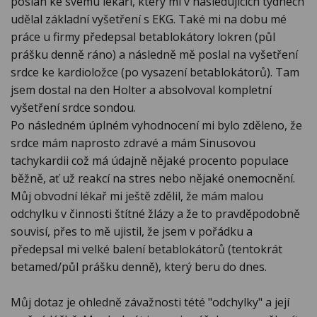
poslán ke svému lékaři, který mi v následujících týdnech
udělal základní vyšetření s EKG. Také mi na dobu mé
práce u firmy předepsal betablokátory lokren (půl
prášku denně ráno) a následně mě poslal na vyšetření
srdce ke kardioložce (po vysazení betablokátorů). Tam
jsem dostal na den Holter a absolvoval kompletní
vyšetření srdce sondou.
Po následném úplném vyhodnocení mi bylo zděleno, že
srdce mám naprosto zdravé a mám Sinusovou
tachykardii což má údajně nějaké procento populace
běžně, ať už reakcí na stres nebo nějaké onemocnění.
Můj obvodní lékař mi ještě zdělil, že mám malou
odchylku v činnosti štítné žlázy a že to pravděpodobně
souvisí, přes to mě ujistil, že jsem v pořádku a
předepsal mi velké balení betablokátorů (tentokrát
betamed/půl prášku denně), který beru do dnes.
Můj dotaz je ohledně závažnosti tété "odchylky" a její