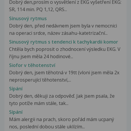
Dobrý den,prosím o vysvětlení z EKG vyšetření EKG:
SR, 114 min. PQ 1,12, QRS...
Sínusový rytmus
Dobrý den, před nedávnem jsem byla v nemocnici
na operaci srdce, název zásahu-katetrizační...
Sinusový rytmus s tendenci k tachykardii komor
Chtěla bych poprosit o zhodnocení výsledku EKG. V
říjnu jsem měla 24 hodinové...
Siofor v těhotenství
Dobrý den, jsem těhotná v 19tt (vloni jsem měla 2x
neprosperující těhotenství,...
Sípání
Dobrý den, děkuji za odpověď. Jak jsem psala, že
tyto potíže mám stále, tak...
Sípání
Mám alergii na prach, skoro pořád mám ucpaný
nos, poslední dobou stále uklízím...