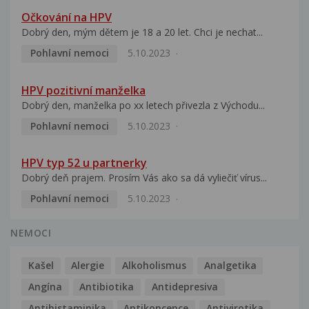
Očkování na HPV
Dobrý den, mým dětem je 18 a 20 let. Chci je nechat...
Pohlavní nemoci
5.10.2023
HPV pozitivní manželka
Dobrý den, manželka po xx letech přivezla z Východu...
Pohlavní nemoci
5.10.2023
HPV typ 52 u partnerky
Dobrý deň prajem. Prosím Vás ako sa dá vyliečiť vírus...
Pohlavní nemoci
5.10.2023
NEMOCI
Kašel
Alergie
Alkoholismus
Analgetika
Angína
Antibiotika
Antidepresiva
Antihistaminika
Antikoncepce
Antivirotika