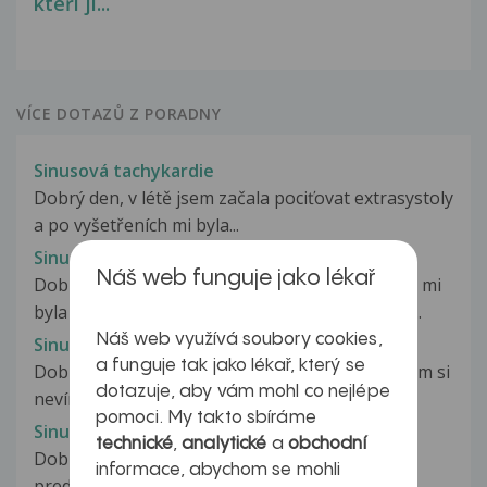
kteří ji...
VÍCE DOTAZŮ Z PORADNY
Sinusová tachykardie
Dobrý den, v létě jsem začala pociťovat extrasystoly
a po vyšetřeních mi byla...
Sinusová tachykardie
Náš web funguje jako lékař
Dobrý den je mi 25 let ,na preventivní prohlídce mi
byla zjištěna sinusova tachykardie.Absolvovala...
Náš web využívá soubory cookies,
Sinusová tachykardie
a funguje tak jako lékař, který se
Dobrý den, je mi 25 let a mám problém se kterým si
dotazuje, aby vám mohl co nejlépe
nevím rady- začalo to bolestí...
pomoci. My takto sbíráme
Sinusová tachykardie
technické
,
analytické
a
obchodní
Dobrý deň Trápi ma sinusovu tachykardiu
informace, abychom se mohli
predsieňova tep okolo 110 pomáha...