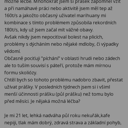
možné léčbě. Mnohokrát jsem si prášek zapomněl vzít
a při namáhavé práci nebo aktivitě jsem měl tep až
160t/s a jakožto občasný uživatel marihuany mi
kombinace s tímto problémem způsobila rekordních
180t/s, kdy už jsem začal mít vážné obavy.
Avšak nikdy jsem nepociťoval bolest na plicích,
problémy s dýcháním nebo nějaké mdloby, či výpadky
vědomí.
Občasně pociťuji "píchání" v oblasti hrudi nebo zádech
ale to tuším souvisí s páteří, protože mám mírnou
formu skoliózy.
Chtěl bych so tohoto problému nadobro zbavit, přestat
užívat prášky. V posledních týdnech jsem si i všiml
menší účinnosti prášku (půl prášku) než tomu bylo
před měsíci. Je nějaká možná léčba?
Je mi 21 let, lehká nadváha půl roku nekuřák,kafe
nepiji, tlak mám dobrý, zdravá strava a základní pohyb,