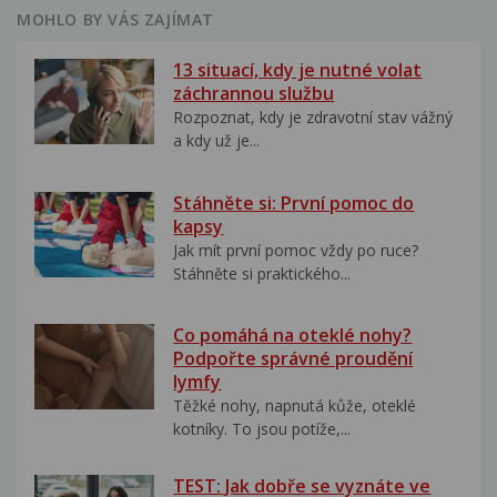
MOHLO BY VÁS ZAJÍMAT
13 situací, kdy je nutné volat
záchrannou službu
Rozpoznat, kdy je zdravotní stav vážný
a kdy už je...
Stáhněte si: První pomoc do
kapsy
Jak mít první pomoc vždy po ruce?
Stáhněte si praktického...
Co pomáhá na oteklé nohy?
Podpořte správné proudění
lymfy
Těžké nohy, napnutá kůže, oteklé
kotníky. To jsou potíže,...
TEST: Jak dobře se vyznáte ve