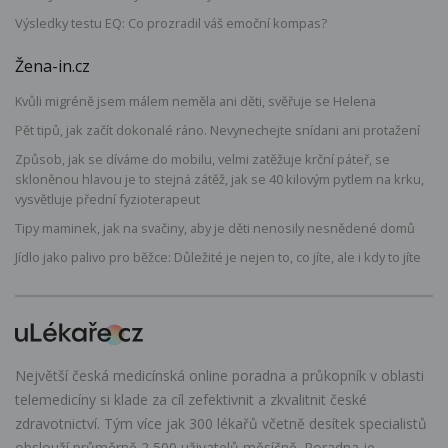
Výsledky testu EQ: Co prozradil váš emoční kompas?
Žena-in.cz
Kvůli migréně jsem málem neměla ani děti, svěřuje se Helena
Pět tipů, jak začít dokonalé ráno. Nevynechejte snídani ani protažení
Způsob, jak se díváme do mobilu, velmi zatěžuje krční páteř, se
skloněnou hlavou je to stejná zátěž, jak se 40 kilovým pytlem na krku,
vysvětluje přední fyzioterapeut
Tipy maminek, jak na svačiny, aby je děti nenosily nesnědené domů
Jídlo jako palivo pro běžce: Důležité je nejen to, co jíte, ale i kdy to jíte
Největší česká medicínská online poradna a průkopník v oblasti
telemedicíny si klade za cíl zefektivnit a zkvalitnit české
zdravotnictví. Tým více jak 300 lékařů včetně desítek specialistů
obslouží průměrně 2 500 uživatelů měsíčně. Poradna je