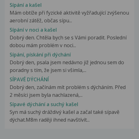
Sípání a kašel
Mám obtíže při fyzické aktivitě vyžřadující zvýšenou
aerobní zátěž, občas sípu...
Sípání v noci a kašel
Dobrý den. Chtěla bych se s Vámi poradit. Poslední
dobou mám problém v noci...
Sípání, pískání při dýchání
Dobrý den, psala jsem nedávno již jednou sem do
poradny s tím, že jsem si všimla,...
SÍPAVÉ DÝCHÁNÍ
Dobrý den, začínám mít problém s dýcháním. Před
2 měsíci jsem byla nachlazená,...
Sípavé dýchání a suchý kašel
Syn má suchý dráždivý kašel a začal také sípavě
dýchat.M8m raději ihned navštívít...