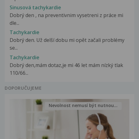
Sinusová tachykardie
Dobrý den , na preventivnim vysetreni z práce mi
dle...
Tachykardie
Dobrý den. Už delší dobu mi opět začali problémy
se...
Tachykardie
Dobrý den,mám dotaz,je mi 46 let mám nízký tlak
110/66...
DOPORUČUJEME
Nevolnost nemusí být nutnou...