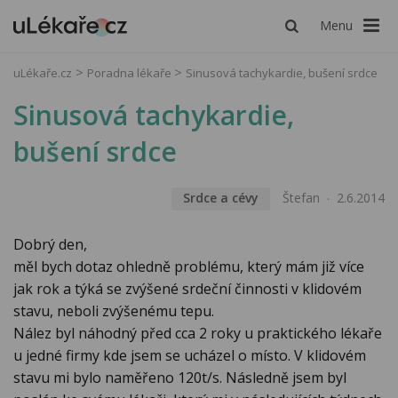
Menu
uLékaře.cz
Poradna lékaře
Sinusová tachykardie, bušení srdce
Sinusová tachykardie,
bušení srdce
Srdce a cévy
Štefan
2.6.2014
Dobrý den,
měl bych dotaz ohledně problému, který mám již více
jak rok a týká se zvýšené srdeční činnosti v klidovém
stavu, neboli zvýšenému tepu.
Nález byl náhodný před cca 2 roky u praktického lékaře
u jedné firmy kde jsem se ucházel o místo. V klidovém
stavu mi bylo naměřeno 120t/s. Následně jsem byl