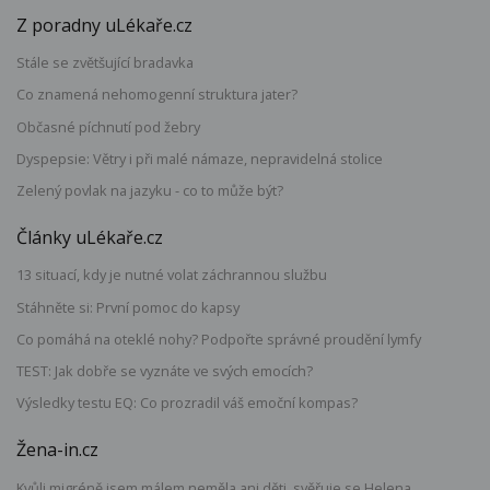
Z poradny uLékaře.cz
Stále se zvětšující bradavka
Co znamená nehomogenní struktura jater?
Občasné píchnutí pod žebry
Dyspepsie: Větry i při malé námaze, nepravidelná stolice
Zelený povlak na jazyku - co to může být?
Články uLékaře.cz
13 situací, kdy je nutné volat záchrannou službu
Stáhněte si: První pomoc do kapsy
Co pomáhá na oteklé nohy? Podpořte správné proudění lymfy
TEST: Jak dobře se vyznáte ve svých emocích?
Výsledky testu EQ: Co prozradil váš emoční kompas?
Žena-in.cz
Kvůli migréně jsem málem neměla ani děti, svěřuje se Helena