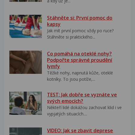
a kdy už je...
Stáhněte si: První pomoc do
kapsy
Jak mít první pomoc vždy po ruce?
Stáhněte si praktického...
Co pomáhá na oteklé nohy?
Podpořte správné proudění
lymfy
Těžké nohy, napnutá kůže, oteklé
kotníky. To jsou potíže,...
TEST: Jak dobře se vyznáte ve
svých emocích?
Někteří lidé dokážou zachovat klid i ve
vypjatých situacích....
VIDEO: Jak se zbavit deprese