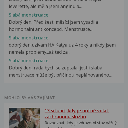
leverette, ale měla jsem anginu a...
Slabá menstruace
Dobrý den. Před šesti měsíci jsem vysadila
hormonální antikoncepci. Menstruace...
Slaba menstruace
dobrý den,uzivam HA Katya uz 4 roky a nikdy jsem
nemela problemy...až ted za...
Slabá menstruace
Dobrý den, ráda bych se zeptala, jestli slabá
menstruace může být příčinou neplánovaného...
MOHLO BY VÁS ZAJÍMAT
13 situací, kdy je nutné volat
záchrannou službu
Rozpoznat, kdy je zdravotní stav vážný