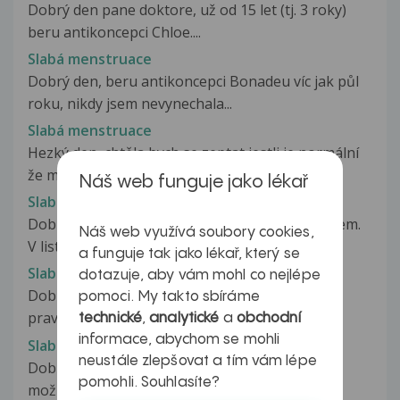
Dobrý den pane doktore, už od 15 let (tj. 3 roky)
beru antikoncepci Chloe....
Slabá menstruace
Dobrý den, beru antikoncepci Bonadeu víc jak půl
roku, nikdy jsem nevynechala...
Slabá menstruace
Hezký den, chtěla bych se zeptat jestli je normální
že mám pravidelně slabou...
Náš web funguje jako lékař
Slabá menstruace
Dobrý den, chtěla bych se poradit s gynekologem.
Náš web využívá soubory cookies,
V listopadu 2020 jsem začala...
a funguje tak jako lékař, který se
Slabá menstruace
dotazuje, aby vám mohl co nejlépe
Dobrý den, je mi 24 let, doposud s poměrně
pomoci. My takto sbíráme
pravidelnou menstruací. Hormonální...
technické
,
analytické
a
obchodní
informace, abychom se mohli
Slabá menstruace
neustále zlepšovat a tím vám lépe
Dobrý den, chtěla jsem se Vás zeptat jestli je
pomohli. Souhlasíte?
možné, abych byla těhotná když...