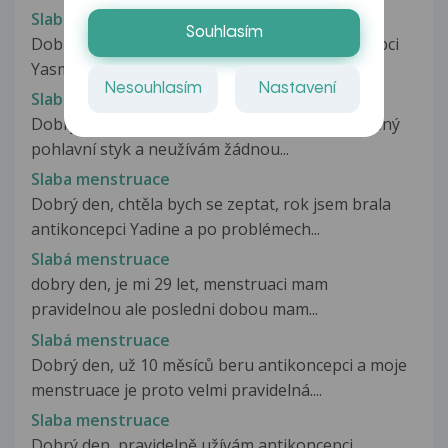
Slabá menstruace
Souhlasím
Dobrý den, beru již více jak dva roky antikoncepci
Yasminelle. Stalo se mi,...
Nesouhlasím
Nastavení
Slabá menstruace
Dobrý den, ke konci srpna jsem měla nechráněný
pohlavní styk a neužívám žádnou...
Slaba menstruace
Dobrý den, chtěla bych se zeptat, rok jsem brala
antikoncepci Yadine a po problémech...
Slabá menstruace
dobry den, je mi 29 let, menstruaci mam
pravidelnou ale posledni dobou mam...
Slabá menstruace
Dobrý den, už 10 měsíců beru antikoncepci a moje
menstruace je proto velmi pravidelná....
Slaba menstruace
Dobrý den, pravidelně užívám antikoncepci