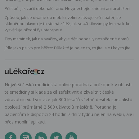
Pět tipů, jak začít dokonalé ráno. Nevynechejte snídani ani protažení
Způsob, jak se díváme do mobilu, velmi zatěžuje krční páteř, se
skloněnou hlavou je to stejná zátěž, jak se 40 kilovým pytlem na krku,
vysvětluje přední fyzioterapeut
Tipy maminek, jak na svačiny, aby je děti nenosily nesnědené domů
Jídlo jako palivo pro běžce: Důležité je nejen to, co jíte, ale i kdy to jíte
Největší česká medicínská online poradna a průkopník v oblasti
telemedicíny si klade za cíl zefektivnit a zkvalitnit české
zdravotnictví. Tým více jak 300 lékařů včetně desítek specialistů
obslouží průměrně 2 500 uživatelů měsíčně. Poradna je
pacientům k dispozici 24 hodin 7 dní v týdnu nejen na webu, ale i
přes mobilní aplikaci.