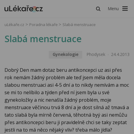
Menu
uLékaře.cz
Poradna lékaře
Slabá menstruace
Slabá menstruace
Gynekologie
Phodysek
24.4.2013
Dobrý Den mam dotaz beru antikoncepci uz asi přes
rok nemám žádný problém ale teď jsem měla docela
slabou menstruaci asi 4-5 dní a to nikdy nemívám a moc
se mi to nelíbilo a týden před ní jsem byla u své
gynekoložky a nic nenašla žádný problém, moje
menstruace věčinou trvá 8 dní a je dost silná až tmavá a
tato slabá byla mírně červená, těhotná byý asi nemůžu
přes antikoncepci beru ji pravidelně chci se taky zeptat
jestli na to má něco nějaký vliv? třeba málo jídla?