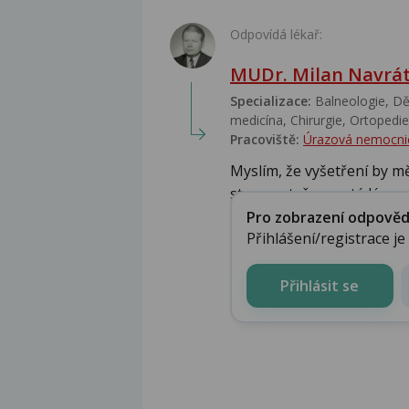
Odpovídá lékař:
MUDr. Milan Navrát
Specializace:
Balneologie, Dět
medicína, Chirurgie, Ortopedie,
Pracoviště:
Úrazová nemocni
Myslím, že vyšetření by m
stavu pateře a poté lé...
Pro zobrazení odpovědi 
Přihlášení/registrace j
Přihlásit se