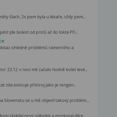
ty šlach, 2x jsem byla u lékaře, vždy jsem...
ěst jde bolest od prstů až do lokte.Při...
ce
 dotaz ohledně problémů ramenního a
r: 22.12. v noci mě začalo hodně bolet levé...
t zda existuje přístroj jako je rengen...
a Slovensku se u mě objevil takový problém,...
lkyní skládal nový nábytek a montoval dílce...