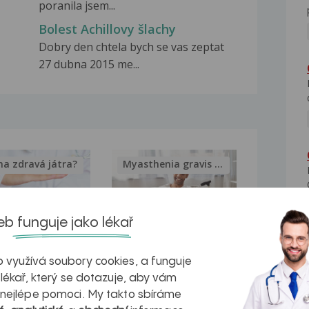
poranila jsem...
Bolest Achillovy šlachy
Dobry den chtela bych se vas zeptat
27 dubna 2015 me...
na zdravá játra?
Myasthenia gravis – vše, co...
b funguje jako lékař
kovatění
Inovativní
 využívá soubory cookies, a funguje
 lékař, který se dotazuje, aby vám
r v datech a
léčba
 nejlépe pomoci. My takto sbíráme