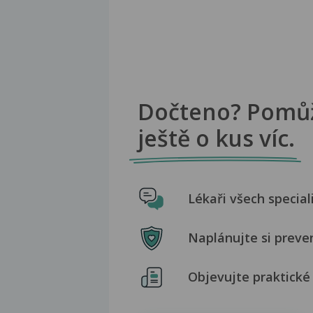
Dočteno? Pomů
ještě o kus víc.
Lékaři všech special
Naplánujte si preve
Objevujte praktické 