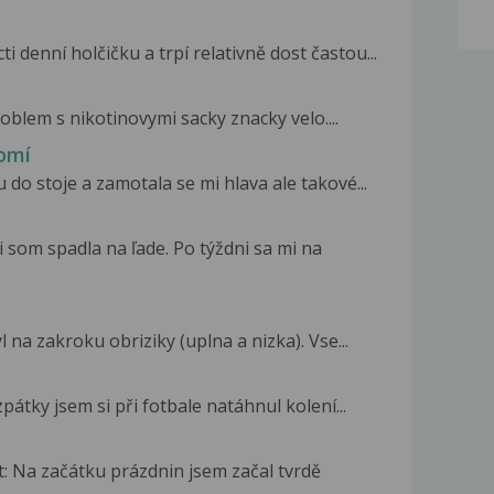
denní holčičku a trpí relativně dost častou...
roblem s nikotinovymi sacky znacky velo....
omí
do stoje a zamotala se mi hlava ale takové...
som spadla na ľade. Po týždni sa mi na
 na zakroku obriziky (uplna a nizka). Vse...
pátky jsem si při fotbale natáhnul kolení...
t: Na začátku prázdnin jsem začal tvrdě