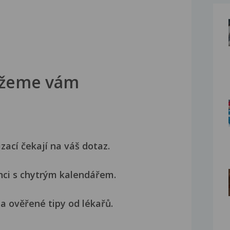
žeme vám
izací čekají na váš dotaz.
nci s chytrým kalendářem.
a ověřené tipy od lékařů.