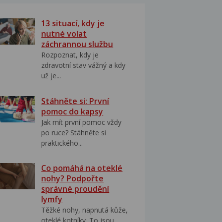
13 situací, kdy je
nutné volat
záchrannou službu
Rozpoznat, kdy je
zdravotní stav vážný a kdy
už je...
Stáhněte si: První
pomoc do kapsy
Jak mít první pomoc vždy
po ruce? Stáhněte si
praktického...
Co pomáhá na oteklé
nohy? Podpořte
správné proudění
lymfy
Těžké nohy, napnutá kůže,
oteklé kotníky. To jsou