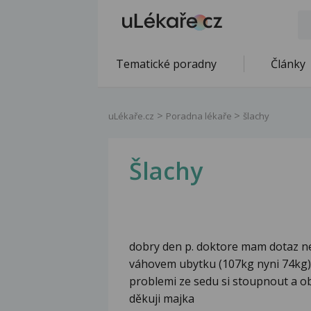
Tematické poradny
Články
uLékaře.cz
Poradna lékaře
šlachy
Šlachy
dobry den p. doktore mam dotaz ne
váhovem ubytku (107kg nyni 74kg) a
problemi ze sedu si stoupnout a ob
děkuji majka