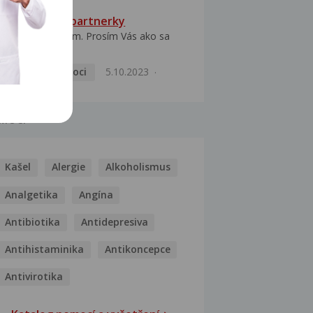
HPV typ 52 u partnerky
Dobrý deň prajem. Prosím Vás ako sa
dá vyliečiť vírus...
Pohlavní nemoci
5.10.2023
MOCI
Kašel
Alergie
Alkoholismus
Analgetika
Angína
Antibiotika
Antidepresiva
Antihistaminika
Antikoncepce
Antivirotika