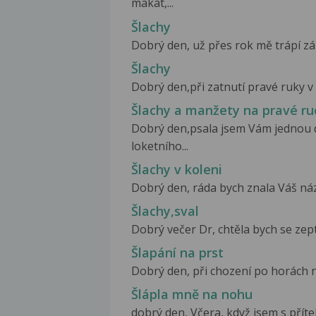
makat,...
Šlachy
Dobrý den, už přes rok mě trápí záně
Šlachy
Dobrý den,při zatnutí pravé ruky v p
Šlachy a manžety na pravé ru
Dobrý den,psala jsem Vám jednou
loketního...
Šlachy v koleni
Dobrý den, ráda bych znala Váš názo
Šlachy,sval
Dobrý večer Dr, chtěla bych se zepta
Šlapání na prst
Dobrý den, při chození po horách n
Šlápla mně na nohu
dobrý den, Včera, když jsem s příte