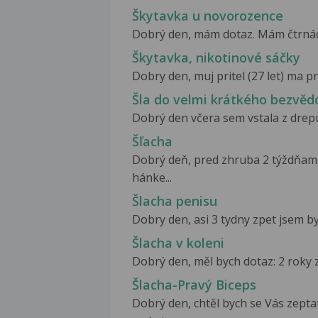
Škytavka u novorozence
Dobrý den, mám dotaz. Mám čtrnácti 
Škytavka, nikotinové sáčky
Dobry den, muj pritel (27 let) ma p
Šla do velmi krátkého bezvěd
Dobrý den včera sem vstala z drepu 
Šľacha
Dobrý deň, pred zhruba 2 týždňami 
hánke...
Šlacha penisu
Dobry den, asi 3 tydny zpet jsem byl
Šlacha v koleni
Dobrý den, měl bych dotaz: 2 roky z
Šlacha-Pravý Biceps
Dobrý den, chtěl bych se Vás zepta