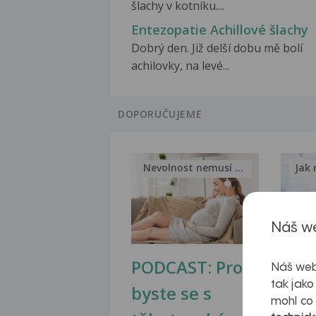
šlachy v kotníku....
Entezopatie Achillové šlachy
Dobrý den. Již delší dobu mě bolí
achilovky, na levé...
DOPORUČUJEME
Nevolnost nemusí být nutnou...
Jak 
Náš we
PODCAST: Proč
Ztu
Náš web
tak jako
byste se s
jate
mohl co