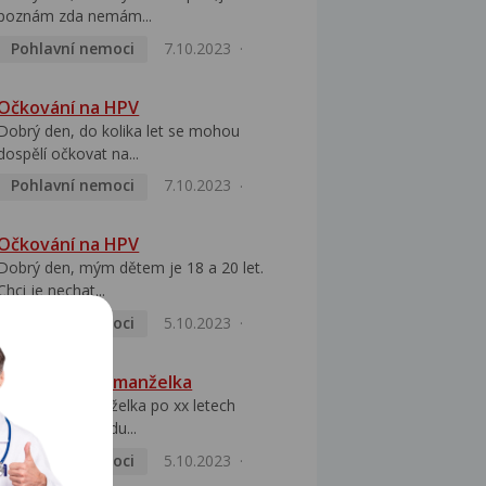
poznám zda nemám...
Pohlavní nemoci
7.10.2023
Očkování na HPV
Dobrý den, do kolika let se mohou
dospělí očkovat na...
Pohlavní nemoci
7.10.2023
Očkování na HPV
Dobrý den, mým dětem je 18 a 20 let.
Chci je nechat...
Pohlavní nemoci
5.10.2023
HPV pozitivní manželka
Dobrý den, manželka po xx letech
přivezla z Východu...
Pohlavní nemoci
5.10.2023