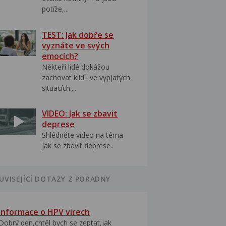
potíže,...
TEST: Jak dobře se
vyznáte ve svých
emocích?
Někteří lidé dokážou
zachovat klid i ve vypjatých
situacích....
VIDEO: Jak se zbavit
deprese
Shlédněte video na téma
jak se zbavit deprese..
UVISEJÍCÍ DOTAZY Z PORADNY
Informace o HPV virech
Dobrý den,chtěl bych se zeptat,jak