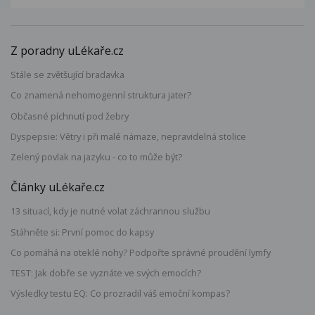
Z poradny uLékaře.cz
Stále se zvětšující bradavka
Co znamená nehomogenní struktura jater?
Občasné píchnutí pod žebry
Dyspepsie: Větry i při malé námaze, nepravidelná stolice
Zelený povlak na jazyku - co to může být?
Články uLékaře.cz
13 situací, kdy je nutné volat záchrannou službu
Stáhněte si: První pomoc do kapsy
Co pomáhá na oteklé nohy? Podpořte správné proudění lymfy
TEST: Jak dobře se vyznáte ve svých emocích?
Výsledky testu EQ: Co prozradil váš emoční kompas?