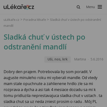
Menu
uLékaře.cz
Poradna lékaře
Sladká chuť v ústech po odstranění
mandlí
Sladká chuť v ústech po
odstranění mandlí
Uši, nos, krk
Martina
5.6.2016
Dobry den prajem. Potrebovala by som poradit. V
auguste minuleho roku mi vyberali mandle. Od vtedy
mam stale opuchnute a zahlienene hrdlo zle sa mi
rozprava a dycha a asi tak 4 mesiace dozadu sa mi k
tomu pridluzila neprestavajuca sladka chut v ustach . ta
sladka chut sa uz neda zniest prosim o radu . Môj PL