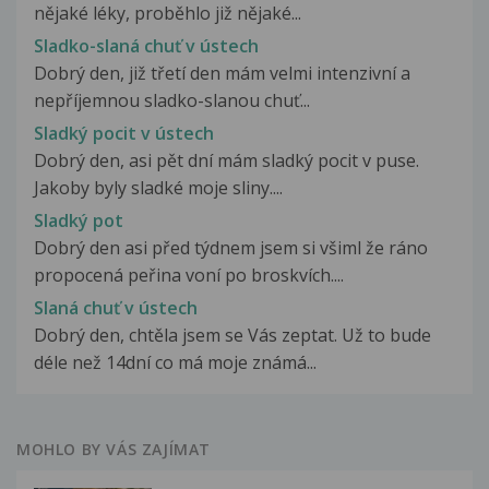
nějaké léky, proběhlo již nějaké...
Sladko-slaná chuť v ústech
Dobrý den, již třetí den mám velmi intenzivní a
nepříjemnou sladko-slanou chuť...
Sladký pocit v ústech
Dobrý den, asi pět dní mám sladký pocit v puse.
Jakoby byly sladké moje sliny....
Sladký pot
Dobrý den asi před týdnem jsem si všiml že ráno
propocená peřina voní po broskvích....
Slaná chuť v ústech
Dobrý den, chtěla jsem se Vás zeptat. Už to bude
déle než 14dní co má moje známá...
MOHLO BY VÁS ZAJÍMAT