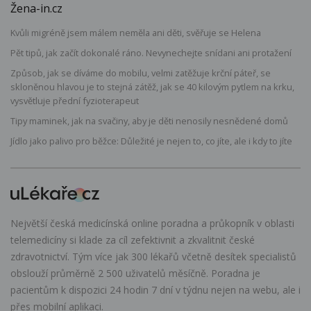
Žena-in.cz
Kvůli migréně jsem málem neměla ani děti, svěřuje se Helena
Pět tipů, jak začít dokonalé ráno. Nevynechejte snídani ani protažení
Způsob, jak se díváme do mobilu, velmi zatěžuje krční páteř, se
skloněnou hlavou je to stejná zátěž, jak se 40 kilovým pytlem na krku,
vysvětluje přední fyzioterapeut
Tipy maminek, jak na svačiny, aby je děti nenosily nesnědené domů
Jídlo jako palivo pro běžce: Důležité je nejen to, co jíte, ale i kdy to jíte
Největší česká medicínská online poradna a průkopník v oblasti
telemedicíny si klade za cíl zefektivnit a zkvalitnit české
zdravotnictví. Tým více jak 300 lékařů včetně desítek specialistů
obslouží průměrně 2 500 uživatelů měsíčně. Poradna je
pacientům k dispozici 24 hodin 7 dní v týdnu nejen na webu, ale i
přes mobilní aplikaci.