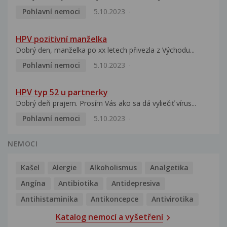
Pohlavní nemoci
5.10.2023
HPV pozitivní manželka
Dobrý den, manželka po xx letech přivezla z Východu...
Pohlavní nemoci
5.10.2023
HPV typ 52 u partnerky
Dobrý deň prajem. Prosím Vás ako sa dá vyliečiť vírus...
Pohlavní nemoci
5.10.2023
NEMOCI
Kašel
Alergie
Alkoholismus
Analgetika
Angína
Antibiotika
Antidepresiva
Antihistaminika
Antikoncepce
Antivirotika
Katalog nemocí a vyšetření