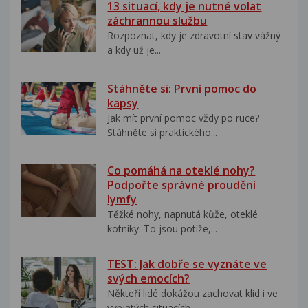
13 situací, kdy je nutné volat
záchrannou službu
Rozpoznat, kdy je zdravotní stav vážný
a kdy už je...
Stáhněte si: První pomoc do
kapsy
Jak mít první pomoc vždy po ruce?
Stáhněte si praktického...
Co pomáhá na oteklé nohy?
Podpořte správné proudění
lymfy
Těžké nohy, napnutá kůže, oteklé
kotníky. To jsou potíže,...
TEST: Jak dobře se vyznáte ve
svých emocích?
Někteří lidé dokážou zachovat klid i ve
vypjatých situacích....