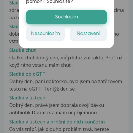
pomohli. Souhlasíte?
Sladke
zdravím, proc kdyz jim neco sladkeho tak pod ocima
na tvarich citim jak se tam...
Souhlasím
Sladké chut
dobrý den, můj dotaz zní takto. Proč už když ráno
Nesouhlasím
Nastavení
vstanu mám chut na cukr na...
Sladké chut
sladké chut dobrý den, můj dotaz zní takto. Proč už
když ráno vstanu mám chut...
Sladké po oGTT
Dobrý den, paní doktorko, byla jsem na zátěžovém
testu na oGTT. Tentýž den se...
Sladko v ústech
Dobrý den, právě jsem dobrala dvojí dávku
antibiotik Duomox a mám nepříjemnou...
Sladko v ústech a brnění dolních končetin
Co vás trápí, jak dlouho problém trvá, berete