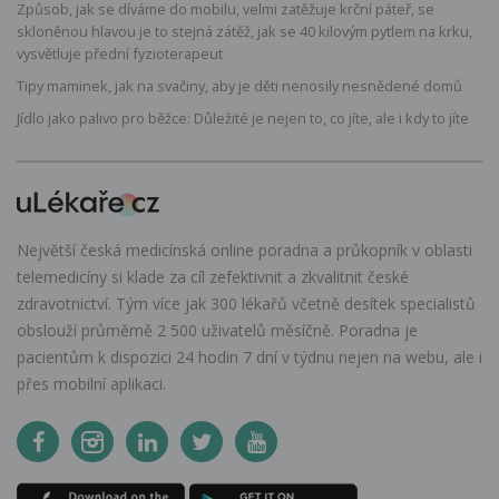
Způsob, jak se díváme do mobilu, velmi zatěžuje krční páteř, se
skloněnou hlavou je to stejná zátěž, jak se 40 kilovým pytlem na krku,
vysvětluje přední fyzioterapeut
Tipy maminek, jak na svačiny, aby je děti nenosily nesnědené domů
Jídlo jako palivo pro běžce: Důležité je nejen to, co jíte, ale i kdy to jíte
Největší česká medicínská online poradna a průkopník v oblasti
telemedicíny si klade za cíl zefektivnit a zkvalitnit české
zdravotnictví. Tým více jak 300 lékařů včetně desítek specialistů
obslouží průměrně 2 500 uživatelů měsíčně. Poradna je
pacientům k dispozici 24 hodin 7 dní v týdnu nejen na webu, ale i
přes mobilní aplikaci.