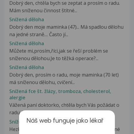
Dobrý den, chtěla bych se zeptat a prosím o radu.
Mám sníženou činnost štítné...
Snížená děloha
Dobrý den moje maminka (47)... Má spadlou dělohu
na jedné straně.... Často jí...
Snížená děloha
Můžete mi,prosím,říci,jak se řeší problém se
sníženou dělohou.Je to těžká operace?...
Snížená děloha
Dobrý den, prosím o radu, moje maminka (70 let)
má sníženou dělohu, cvičení...
Snížená fce št. žlázy, tromboza, cholesterol,
alergie
Vážená paní doktorko, chtěla bych Vás požádat o
radu. Mám zdravotní potíže,...
Náš web funguje jako lékař
Snížená fce štítné žlázy
Hezký den, chtěla bych se zeptat ohledně snížené