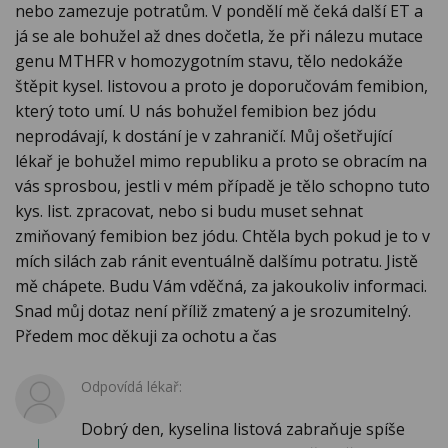
nebo zamezuje potratům. V pondělí mě čeká další ET a
já se ale bohužel až dnes dočetla, že při nálezu mutace
genu MTHFR v homozygotním stavu, tělo nedokáže
štěpit kysel. listovou a proto je doporučovám femibion,
který toto umí. U nás bohužel femibion bez jódu
neprodávají, k dostání je v zahraničí. Můj ošetřující
lékař je bohužel mimo republiku a proto se obracím na
vás sprosbou, jestli v mém případě je tělo schopno tuto
kys. list. zpracovat, nebo si budu muset sehnat
zmiňovaný femibion bez jódu. Chtěla bych pokud je to v
mích silách zab ránit eventuálně dalšímu potratu. Jistě
mě chápete. Budu Vám vděčná, za jakoukoliv informaci.
Snad můj dotaz není příliž zmatený a je srozumitelný.
Předem moc děkuji za ochotu a čas
Odpovídá lékař:
Dobrý den, kyselina listová zabraňuje spíše