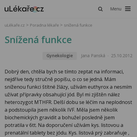
Menu
uLékaře.cz
Poradna lékaře
snížená funkce
Snížená funkce
Gynekologie
Jana Panská
25.10.2012
Dobrý den, chtěla bych se tímto zeptat na informaci,
nejdříve tedy stručně popíšu, o co se jedná. Mám
sníženou funkci štítné žlázy, užívám euthyrox a nesmím
užívat přípravky obsahující jód. Byl mi zjištěn nález
heterozygot MTHFR. Delší dobu se léčím na neplodnost
a podstoupila jsem několik IVF. Měla jsem několik
biochemických gravidit a bohužel posledně jsem
potratila v 6tt. Na doporučení užívám kys. listovou a
prenatální tablety bez jódu. Kys. listová prý zabraňuje ,