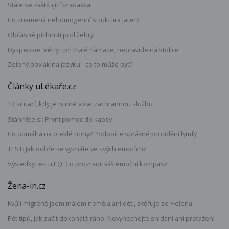
Stále se zvětšující bradavka
Co znamená nehomogenní struktura jater?
Občasné píchnutí pod žebry
Dyspepsie: Větry i při malé námaze, nepravidelná stolice
Zelený povlak na jazyku - co to může být?
Články uLékaře.cz
13 situací, kdy je nutné volat záchrannou službu
Stáhněte si: První pomoc do kapsy
Co pomáhá na oteklé nohy? Podpořte správné proudění lymfy
TEST: Jak dobře se vyznáte ve svých emocích?
Výsledky testu EQ: Co prozradil váš emoční kompas?
Žena-in.cz
Kvůli migréně jsem málem neměla ani děti, svěřuje se Helena
Pět tipů, jak začít dokonalé ráno. Nevynechejte snídani ani protažení