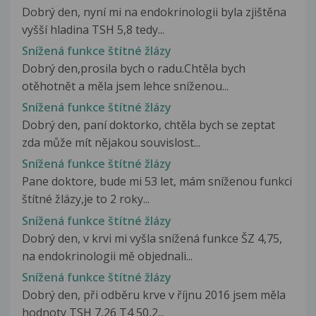
Dobrý den, nyní mi na endokrinologii byla zjištěna
vyšší hladina TSH 5,8 tedy...
Snížená funkce štítné žlázy
Dobrý den,prosila bych o radu.Chtěla bych
otěhotnět a měla jsem lehce sníženou...
Snížená funkce štítné žlázy
Dobrý den, paní doktorko, chtěla bych se zeptat
zda může mít nějakou souvislost...
Snížená funkce štítné žlázy
Pane doktore, bude mi 53 let, mám sníženou funkci
štítné žlázy,je to 2 roky...
Snížená funkce štítné žlázy
Dobrý den, v krvi mi vyšla snížená funkce ŠZ 4,75,
na endokrinologii mě objednali...
Snížená funkce štítné žlázy
Dobrý den, při odběru krve v říjnu 2016 jsem měla
hodnoty TSH 7,26 T4 50,2...