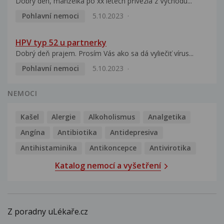
Dobrý den, manželka po xx letech přivezla z Východu...
Pohlavní nemoci
5.10.2023
HPV typ 52 u partnerky
Dobrý deň prajem. Prosím Vás ako sa dá vyliečiť vírus...
Pohlavní nemoci
5.10.2023
NEMOCI
Kašel
Alergie
Alkoholismus
Analgetika
Angína
Antibiotika
Antidepresiva
Antihistaminika
Antikoncepce
Antivirotika
Katalog nemocí a vyšetření
Z poradny uLékaře.cz