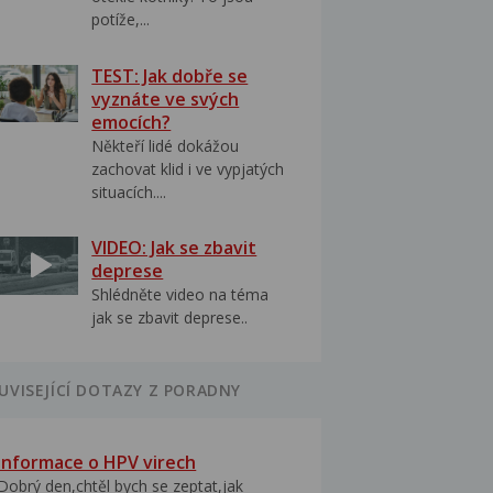
potíže,...
TEST: Jak dobře se
vyznáte ve svých
emocích?
Někteří lidé dokážou
zachovat klid i ve vypjatých
situacích....
VIDEO: Jak se zbavit
deprese
Shlédněte video na téma
jak se zbavit deprese..
UVISEJÍCÍ DOTAZY Z PORADNY
Informace o HPV virech
Dobrý den,chtěl bych se zeptat,jak