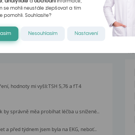
é
,
analytické
a
obchodní
informace,
naděje pro ty,
 se mohli neustále zlepšovat a tím
e pomohli. Souhlasíte?
kteří ji...
lasím
Nesouhlasím
Nastavení
NE
ení, hodnoty mi vyšli:TSH 5,76 a fT4
ak by správně měa probíhat léčba u snížené...
et a před týdnem jsem byla na EKG, neboť...