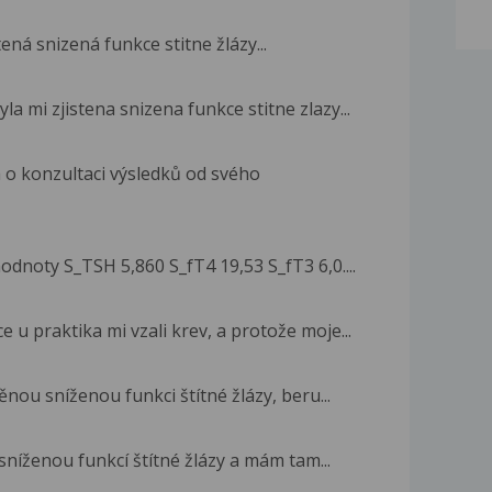
ená snizená funkce stitne žlázy...
la mi zjistena snizena funkce stitne zlazy...
 o konzultaci výsledků od svého
odnoty S_TSH 5,860 S_fT4 19,53 S_fT3 6,0....
 u praktika mi vzali krev, a protože moje...
ěnou sníženou funkci štítné žlázy, beru...
 sníženou funkcí štítné žlázy a mám tam...