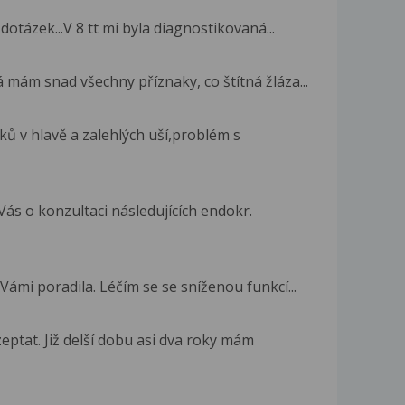
otázek...V 8 tt mi byla diagnostikovaná...
á mám snad všechny příznaky, co štítná žláza...
ků v hlavě a zalehlých uší,problém s
ás o konzultaci následujících endokr.
ámi poradila. Léčím se se sníženou funkcí...
eptat. Již delší dobu asi dva roky mám