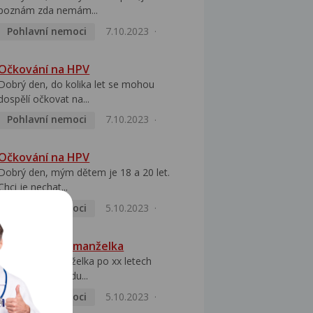
poznám zda nemám...
Pohlavní nemoci
7.10.2023
Očkování na HPV
Dobrý den, do kolika let se mohou
dospělí očkovat na...
Pohlavní nemoci
7.10.2023
Očkování na HPV
Dobrý den, mým dětem je 18 a 20 let.
Chci je nechat...
Pohlavní nemoci
5.10.2023
HPV pozitivní manželka
Dobrý den, manželka po xx letech
přivezla z Východu...
Pohlavní nemoci
5.10.2023