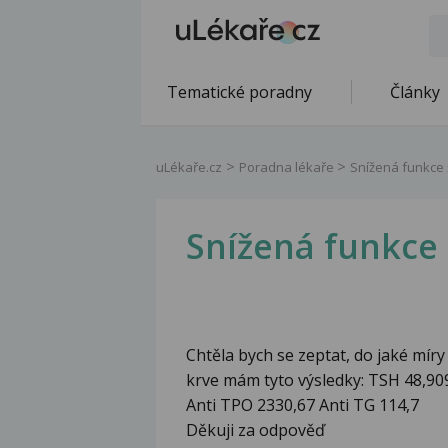
Tematické poradny
Články
uLékaře.cz
Poradna lékaře
Snížená funkce š
Snížená funkce 
Chtěla bych se zeptat, do jaké mír
krve mám tyto výsledky: TSH 48,909
Anti TPO 2330,67 Anti TG 114,7
Děkuji za odpověď