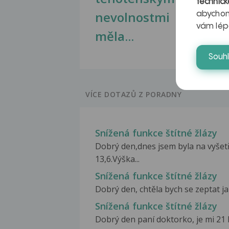
technick
nevolnostmi
abychom
vám lép
měla...
Souh
VÍCE DOTAZŮ Z PORADNY
Snížená funkce štítné žlázy
Dobrý den,dnes jsem byla na vyšetř
13,6.Výška...
Snížená funkce štítné žlázy
Dobrý den, chtěla bych se zeptat j
Snížená funkce štítné žlázy
Dobrý den paní doktorko, je mi 21 l