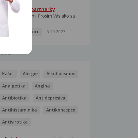
HPV typ 52 u partnerky
Dobrý deň prajem. Prosím Vás ako sa
dá vyliečiť vírus...
Pohlavní nemoci
5.10.2023
MOCI
Kašel
Alergie
Alkoholismus
Analgetika
Angína
Antibiotika
Antidepresiva
Antihistaminika
Antikoncepce
Antivirotika