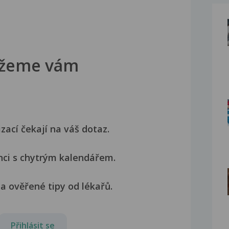
žeme vám
izací čekají na váš dotaz.
nci s chytrým kalendářem.
a ověřené tipy od lékařů.
Přihlásit se