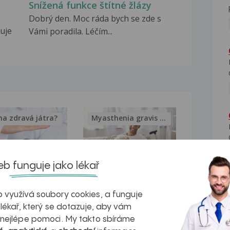
Snížená funkce štítné žlázy
Dobrý den. Moc ráda bych se zde s
uje
Vámi poradila. Léčím...
na zdravá játra?
Myasthenia gravis – vše, co...
b funguje jako lékař
kovatění
Inovativní
 využívá soubory cookies, a funguje
r v datech a
léčba
 lékař, který se dotazuje, aby vám
 nejlépe pomoci. My takto sbíráme
azech
myastenie –