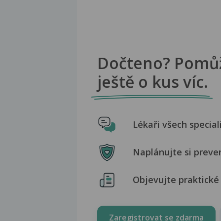
Dočteno? Pomů
ještě o kus víc.
Lékaři všech special
Naplánujte si preve
Objevujte praktické 
Zaregistrovat se zdarma