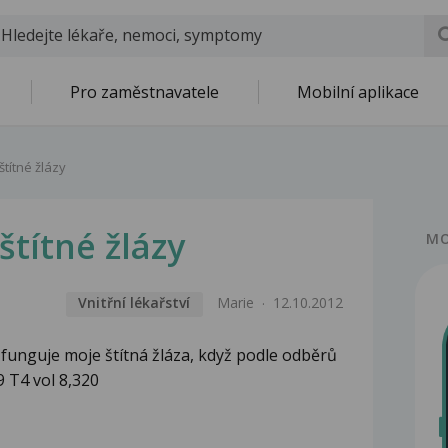
Pro zaměstnavatele
Mobilní aplikace
títné žlázy
štítné žlázy
MO
Vnitřní lékařství
Marie
12.10.2012
y funguje moje štítná žláza, když podle odběrů
 T4 vol 8,320