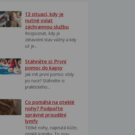
13 situací, kdy je
nutné volat
záchrannou službu
Rozpoznat, kdy je
zdravotní stav vážný a kdy
už je...
Stáhněte si: První
pomoc do kapsy
Jak mít první pomoc vždy
po ruce? Stáhněte si
praktického...
Co pomáhá na oteklé
nohy? Podpořte
správné proudění
lymfy
Těžké nohy, napnutá kůže,
oteklé kotníky. To jsou