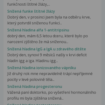
funkčnosti štítné žlázy,...
Snížená funke štítné žlázy
Dobrý den, v prosinci jsem byla na odběru krve,
který potvrdil sníženou funkci...
Snížená hladina alfa 1-antitripsinu
dobrý den, mám 6,5 letou dceru, které bylo po
narození zjištěno že má sníženou...
Snížená hladina IgG a IgA u zdravého dítěte
Dobrý den, synovi 9 měsíců našly v krvi deficit
hladin igg a iga. Hladinu igg...
Snížená hladina ionizovaného vápníku
Již druhý rok mne nepravidelně trápí nepříjemné
pocity v levé polovině těla...
Snížená hladina progesteronu
Vážená paní doktorko, po vyšetření hormonálního
profilu mi byla zjištěna snížená...