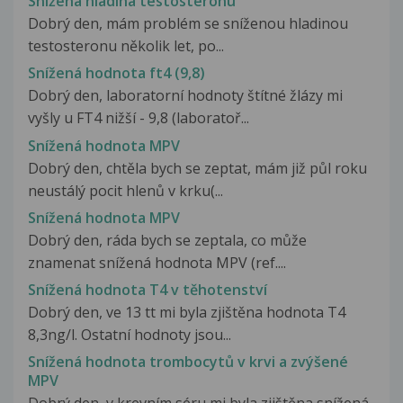
Snížená hladina testosteronu
Dobrý den, mám problém se sníženou hladinou
testosteronu několik let, po...
Snížená hodnota ft4 (9,8)
Dobrý den, laboratorní hodnoty štítné žlázy mi
vyšly u FT4 nižší - 9,8 (laboratoř...
Snížená hodnota MPV
Dobrý den, chtěla bych se zeptat, mám již půl roku
neustálý pocit hlenů v krku(...
Snížená hodnota MPV
Dobrý den, ráda bych se zeptala, co může
znamenat snížená hodnota MPV (ref....
Snížená hodnota T4 v těhotenství
Dobrý den, ve 13 tt mi byla zjištěna hodnota T4
8,3ng/l. Ostatní hodnoty jsou...
Snížená hodnota trombocytů v krvi a zvýšené
MPV