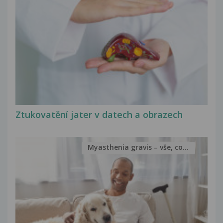
Ztukovatění jater v datech a obrazech
Myasthenia gravis – vše, co...