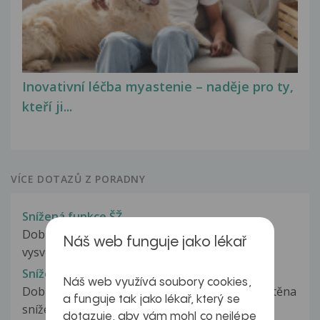
Inovativní léčba myastenie – naděje pro ty,
kteří ji...
VÍCE DOTAZŮ Z PORADNY
Snížená funkce ŠŽ
Dobrý den p.doktorko, chtěla bych poprosit o
Náš web funguje jako lékař
vysvětlení nálezu: TSH 3,79. Krk....
Snížená funkce ŠŽ
Náš web využívá soubory cookies,
Dobrý den,na preventivní prohlídce mi byla zjištěna
a funguje tak jako lékař, který se
snížená funkce šž,hodnoty...
dotazuje, aby vám mohl co nejlépe