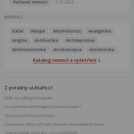
Pohlavní nemoci
5.10.2023
NEMOCI
Kašel
Alergie
Alkoholismus
Analgetika
Angína
Antibiotika
Antidepresiva
Antihistaminika
Antikoncepce
Antivirotika
Katalog nemocí a vyšetření
Z poradny uLékaře.cz
Stále se zvětšující bradavka
Co znamená nehomogenní struktura jater?
Občasné píchnutí pod žebry
Dyspepsie: Větry i při malé námaze, nepravidelná stolice
Zelený povlak na jazyku - co to může být?