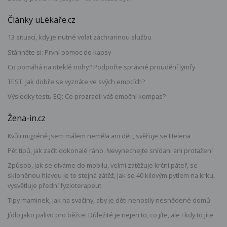
Články uLékaře.cz
13 situací, kdy je nutné volat záchrannou službu
Stáhněte si: První pomoc do kapsy
Co pomáhá na oteklé nohy? Podpořte správné proudění lymfy
TEST: Jak dobře se vyznáte ve svých emocích?
Výsledky testu EQ: Co prozradil váš emoční kompas?
Žena-in.cz
Kvůli migréně jsem málem neměla ani děti, svěřuje se Helena
Pět tipů, jak začít dokonalé ráno. Nevynechejte snídani ani protažení
Způsob, jak se díváme do mobilu, velmi zatěžuje krční páteř, se
skloněnou hlavou je to stejná zátěž, jak se 40 kilovým pytlem na krku,
vysvětluje přední fyzioterapeut
Tipy maminek, jak na svačiny, aby je děti nenosily nesnědené domů
Jídlo jako palivo pro běžce: Důležité je nejen to, co jíte, ale i kdy to jíte