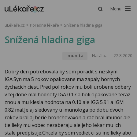
Menu
uLékaře.cz
Poradna lékaře
Snížená hladina giga
Snížená hladina giga
Imunita
Natáloa
22.8.2020
Dobrý den potrebovala by som poradit s nizskym
IGA.Syn ma 5 rokov opakovane ma zapaly hornych
dychacich ciest. Pred pol rokov mu boli urobene odbery
v tej dobe mal hodnoty IGA 0.17 a boli opakovane teraz
znou a mu klesla hodnota na 0.10 ale IGG 5.91 a IGM
0.82 mal.Je aj sledovany u imunologa po dobu dvoch
rokov bral aj berie bronchovaxon a raz bral imunor ale
tie lieky mu vobec nezaberaju ale jeho lekar mu ich
stale predpisuje.Chcela by som vediet ci su ine lieky abo