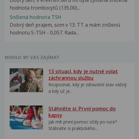
Dobrý den, v krevním séru mi byla zjištěna snížená
hodnota trombocytů (135.00)...
Snížená hodnota TSH
Dobrý deň prajem, som v 13. TT a mám zníženú
hodnotu S-TSH - 0,057. Rada...
MOHLO BY VÁS ZAJÍMAT
13 situací, kdy je nutné volat
záchrannou službu
Rozpoznat, kdy je zdravotní stav vážný
a kdy už je...
Stáhněte si: První pomoc do
kapsy
Jak mít první pomoc vždy po ruce?
Stáhněte si praktického...