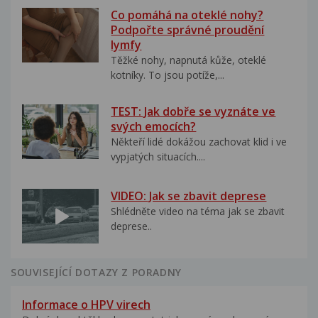
Co pomáhá na oteklé nohy?
Podpořte správné proudění
lymfy
Těžké nohy, napnutá kůže, oteklé
kotníky. To jsou potíže,...
TEST: Jak dobře se vyznáte ve
svých emocích?
Někteří lidé dokážou zachovat klid i ve
vypjatých situacích....
VIDEO: Jak se zbavit deprese
Shlédněte video na téma jak se zbavit
deprese..
SOUVISEJÍCÍ DOTAZY Z PORADNY
Informace o HPV virech