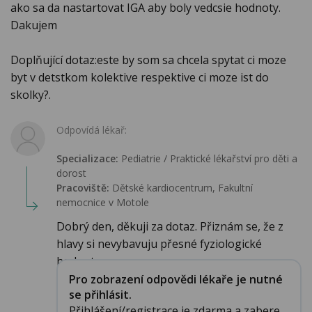
ako sa da nastartovat IGA aby boly vedcsie hodnoty.
Dakujem
Doplňující dotaz:este by som sa chcela spytat ci moze
byt v detstkom kolektive respektive ci moze ist do
skolky?.
Odpovídá lékař:
Specializace:
Pediatrie / Praktické lékařství pro děti a
dorost
Pracoviště:
Dětské kardiocentrum, Fakultní
nemocnice v Motole
Dobrý den, děkuji za dotaz. Přiznám se, že z
hlavy si nevybavuju přesné fyziologické
hodnoty...
Pro zobrazení odpovědi lékaře je nutné
se přihlásit.
Přihlášení/registrace je zdarma a zabere