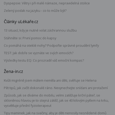
Dyspepsie: Větry i při malé námaze, nepravidelná stolice
Zelený povlak na jazyku - co to může být?
Články uLékaře.cz
13 situací, kdy je nutné volat záchrannou službu
Stáhněte si: První pomoc do kapsy
Co pomáhá na oteklé nohy? Podpořte správné proudění lymfy
TEST: Jak dobře se vyznáte ve svých emocích?
Výsledky testu EQ: Co prozradil váš emoční kompas?
Žena-in.cz
Kvůli migréně jsem málem neměla ani děti, svěřuje se Helena
Pět tipů, jak začít dokonalé ráno. Nevynechejte snídani ani protažení
Způsob, jak se díváme do mobilu, velmi zatěžuje krční páteř, se
skloněnou hlavou je to stejná zátěž, jak se 40 kilovým pytlem na krku,
vysvětluje přední fyzioterapeut
Tipy maminek, jak na svačiny, aby je děti nenosily nesnědené domů