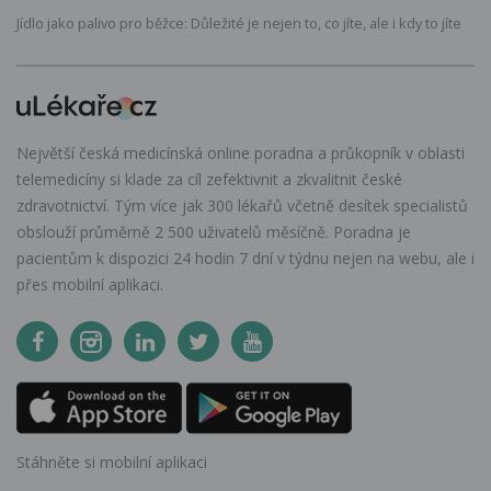
Jídlo jako palivo pro běžce: Důležité je nejen to, co jíte, ale i kdy to jíte
Největší česká medicínská online poradna a průkopník v oblasti
telemedicíny si klade za cíl zefektivnit a zkvalitnit české
zdravotnictví. Tým více jak 300 lékařů včetně desítek specialistů
obslouží průměrně 2 500 uživatelů měsíčně. Poradna je
pacientům k dispozici 24 hodin 7 dní v týdnu nejen na webu, ale i
přes mobilní aplikaci.
Stáhněte si mobilní aplikaci