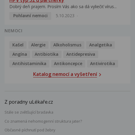
HPV typ 52 u partnerky
Dobrý deň prajem. Prosím Vás ako sa dá vyliečiť vírus...
Pohlavní nemoci
5.10.2023
NEMOCI
Kašel
Alergie
Alkoholismus
Analgetika
Angína
Antibiotika
Antidepresiva
Antihistaminika
Antikoncepce
Antivirotika
Katalog nemocí a vyšetření
Z poradny uLékaře.cz
Stále se zvětšující bradavka
Co znamená nehomogenní struktura jater?
Občasné píchnutí pod žebry