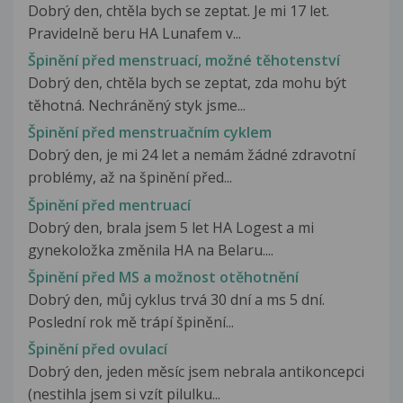
Dobrý den, chtěla bych se zeptat. Je mi 17 let.
Pravidelně beru HA Lunafem v...
Špinění před menstruací, možné těhotenství
Dobrý den, chtěla bych se zeptat, zda mohu být
těhotná. Nechráněný styk jsme...
Špinění před menstruačním cyklem
Dobrý den, je mi 24 let a nemám žádné zdravotní
problémy, až na špinění před...
Špinění před mentruací
Dobrý den, brala jsem 5 let HA Logest a mi
gynekoložka změnila HA na Belaru....
Špinění před MS a možnost otěhotnění
Dobrý den, můj cyklus trvá 30 dní a ms 5 dní.
Poslední rok mě trápí špinění...
Špinění před ovulací
Dobrý den, jeden měsíc jsem nebrala antikoncepci
(nestihla jsem si vzít pilulku...