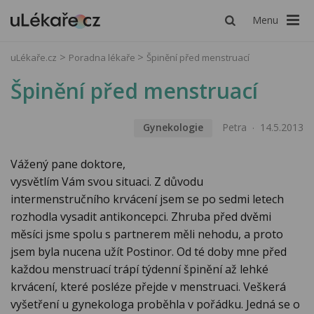
Menu
uLékaře.cz
Poradna lékaře
Špinění před menstruací
Špinění před menstruací
Gynekologie
Petra
14.5.2013
Vážený pane doktore,
vysvětlím Vám svou situaci. Z důvodu
intermenstručního krvácení jsem se po sedmi letech
rozhodla vysadit antikoncepci. Zhruba před dvěmi
měsíci jsme spolu s partnerem měli nehodu, a proto
jsem byla nucena užít Postinor. Od té doby mne před
každou menstruací trápí týdenní špinění až lehké
krvácení, které posléze přejde v menstruaci. Veškerá
vyšetření u gynekologa proběhla v pořádku. Jedná se o