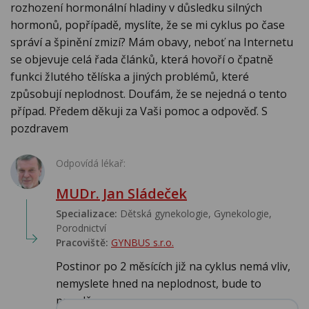
rozhození hormonální hladiny v důsledku silných
hormonů, popřípadě, myslíte, že se mi cyklus po čase
správí a špinění zmizí? Mám obavy, neboť na Internetu
se objevuje celá řada článků, která hovoří o čpatně
funkci žlutého tělíska a jiných problémů, které
způsobují neplodnost. Doufám, že se nejedná o tento
případ. Předem děkuji za Vaši pomoc a odpověď. S
pozdravem
Odpovídá lékař:
MUDr. Jan Sládeček
Specializace:
Dětská gynekologie, Gynekologie,
Porodnictví
Pracoviště:
GYNBUS s.r.o.
Postinor po 2 měsících již na cyklus nemá vliv,
nemyslete hned na neplodnost, bude to
pravděpo...