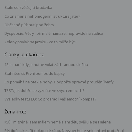
Stále se zvětšující bradavka
Co znamená nehomogenní struktura jater?
Občasné píchnutí pod žebry
Dyspepsie: Větry i při malé námaze, nepravidelná stolice
Zelený povlak na jazyku - co to může být?
Články uLékaře.cz
13 situací, kdy je nutné volat záchrannou službu
Stáhněte si: První pomoc do kapsy
Co pomáhá na oteklé nohy? Podpořte správné proudění lymfy
TEST: Jak dobře se vyznáte ve svých emocích?
Výsledky testu EQ: Co prozradil váš emoční kompas?
Žena-in.cz
Kvůli migréně jsem málem neměla ani děti, svěřuje se Helena
Pět tipů, jak začít dokonalé ráno. Nevynechejte snídani ani protažení