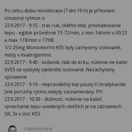
Po celou dobu monitorace (7 dní 19 h) je přítomen
sinusový rytmus o
22.9.2017 - 9:15 - tras rúk, celého tela, preskakovanie
tepu - egilok průměrné TF 72/min, s min. 54/min v 00:23
a max. 118/min v 17:08.
1/2 25mg Monomorfní KES byly zachyceny izolovaně,
místy v kvadrigeminii.
22.9.2017 - 9:40 - búšenie, tlak do krku, nútenie ne kašel
SVES se vyskytly ojediněle izolované. Nezachyceny
významné
23.9.2017 - 9:10 - nepravidelný tep pauzy či bradykardie.
Jiné poruchy rytmu nebyly zaznamenány. Při
23.9.2017 - 10:30 - došnosť, nútenie na kašeľ,
vynechanie tepu uvedených obtížích je na záznamech
SR, 3x s izol. KES.
Odpovídá lékař: