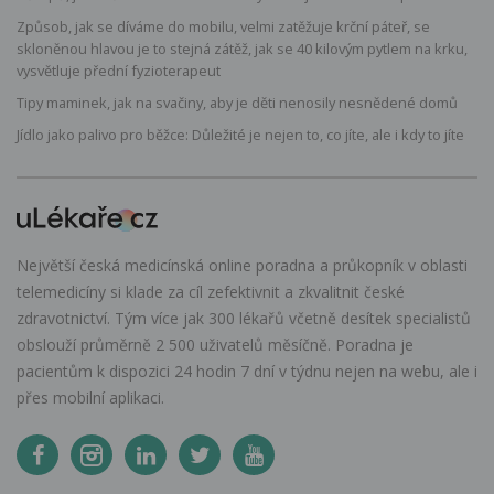
Způsob, jak se díváme do mobilu, velmi zatěžuje krční páteř, se
skloněnou hlavou je to stejná zátěž, jak se 40 kilovým pytlem na krku,
vysvětluje přední fyzioterapeut
Tipy maminek, jak na svačiny, aby je děti nenosily nesnědené domů
Jídlo jako palivo pro běžce: Důležité je nejen to, co jíte, ale i kdy to jíte
Největší česká medicínská online poradna a průkopník v oblasti
telemedicíny si klade za cíl zefektivnit a zkvalitnit české
zdravotnictví. Tým více jak 300 lékařů včetně desítek specialistů
obslouží průměrně 2 500 uživatelů měsíčně. Poradna je
pacientům k dispozici 24 hodin 7 dní v týdnu nejen na webu, ale i
přes mobilní aplikaci.