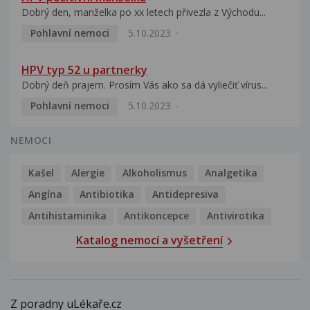
Dobrý den, manželka po xx letech přivezla z Východu...
Pohlavní nemoci
5.10.2023
HPV typ 52 u partnerky
Dobrý deň prajem. Prosím Vás ako sa dá vyliečiť vírus...
Pohlavní nemoci
5.10.2023
NEMOCI
Kašel
Alergie
Alkoholismus
Analgetika
Angína
Antibiotika
Antidepresiva
Antihistaminika
Antikoncepce
Antivirotika
Katalog nemocí a vyšetření
Z poradny uLékaře.cz