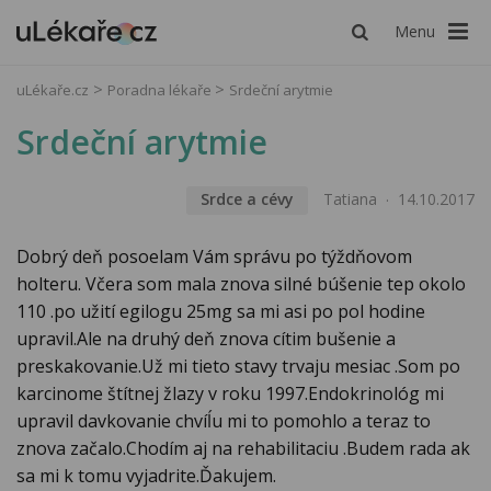
Menu
uLékaře.cz
Poradna lékaře
Srdeční arytmie
Srdeční arytmie
Srdce a cévy
Tatiana
14.10.2017
Dobrý deň posoelam Vám správu po týždňovom
holteru. Včera som mala znova silné búšenie tep okolo
110 .po užití egilogu 25mg sa mi asi po pol hodine
upravil.Ale na druhý deň znova cítim bušenie a
preskakovanie.Už mi tieto stavy trvaju mesiac .Som po
karcinome štítnej žlazy v roku 1997.Endokrinológ mi
upravil davkovanie chvíĺu mi to pomohlo a teraz to
znova začalo.Chodím aj na rehabilitaciu .Budem rada ak
sa mi k tomu vyjadrite.Ďakujem.