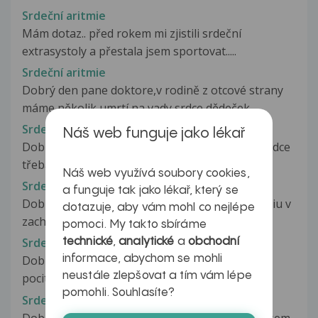
Srdeční aritmie
Mám dotaz.. před rokem mi zjistili srdeční
extrasystoly a přestala jsem sportovat.....
Srdeční aritmie
Dobrý den pane doktore,v rodině z otcové strany
máme několik umrtí na vady srdce,dědeček...
Srdeční arytmická vada
Náš web funguje jako lékař
Dobrý den..mám takoví to dotaz mám bušení srdce
třeba když jdu při normální...
Náš web využívá soubory cookies,
Srdeční arytmie
a funguje tak jako lékař, který se
Dobrý deň trpin sinusovou atrialnou tachykardiu v
dotazuje, aby vám mohl co nejlépe
zachvatoch užívam Ivabradin...
pomoci. My takto sbíráme
Srdeční arytmie
technické
,
analytické
a
obchodní
informace, abychom se mohli
Dobrý den, obcas mi dela, ze kdyz se nadechnu
neustále zlepšovat a tím vám lépe
pocitim jako by srdce asi 3x za...
pomohli. Souhlasíte?
Srdeční arytmie
Dobrý den, můj problém začal nevinně, přišel jsem