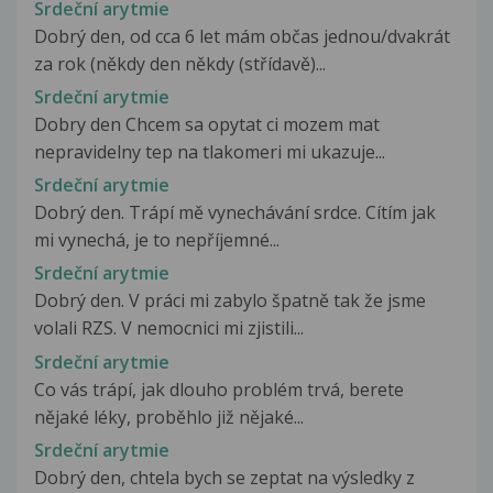
Srdeční arytmie
Dobrý den, od cca 6 let mám občas jednou/dvakrát
za rok (někdy den někdy (střídavě)...
Srdeční arytmie
Dobry den Chcem sa opytat ci mozem mat
nepravidelny tep na tlakomeri mi ukazuje...
Srdeční arytmie
Dobrý den. Trápí mě vynechávání srdce. Cítím jak
mi vynechá, je to nepříjemné...
Srdeční arytmie
Dobrý den. V práci mi zabylo špatně tak že jsme
volali RZS. V nemocnici mi zjistili...
Srdeční arytmie
Co vás trápí, jak dlouho problém trvá, berete
nějaké léky, proběhlo již nějaké...
Srdeční arytmie
Dobrý den, chtela bych se zeptat na výsledky z