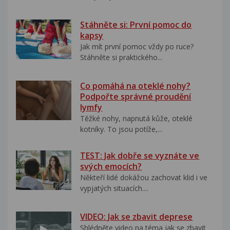
Stáhněte si: První pomoc do
kapsy
Jak mít první pomoc vždy po ruce?
Stáhněte si praktického...
Co pomáhá na oteklé nohy?
Podpořte správné proudění
lymfy
Těžké nohy, napnutá kůže, oteklé
kotníky. To jsou potíže,...
TEST: Jak dobře se vyznáte ve
svých emocích?
Někteří lidé dokážou zachovat klid i ve
vypjatých situacích....
VIDEO: Jak se zbavit deprese
Shlédněte video na téma jak se zbavit