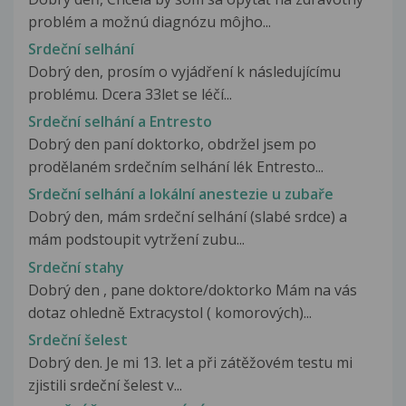
problém a možnú diagnózu môjho...
Srdeční selhání
Dobrý den, prosím o vyjádření k následujícímu
problému. Dcera 33let se léčí...
Srdeční selhání a Entresto
Dobrý den paní doktorko, obdržel jsem po
prodělaném srdečním selhání lék Entresto...
Srdeční selhání a lokální anestezie u zubaře
Dobrý den, mám srdeční selhání (slabé srdce) a
mám podstoupit vytržení zubu...
Srdeční stahy
Dobrý den , pane doktore/doktorko Mám na vás
dotaz ohledně Extracystol ( komorových)...
Srdeční šelest
Dobrý den. Je mi 13. let a při zátěžovém testu mi
zjistili srdeční šelest v...