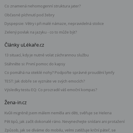
Co znamená nehomogenní struktura jater?
Občasné píchnutí pod žebry
Dyspepsie: Větry i při malé námaze, nepravidelná stolice
Zelený povlak na jazyku - co to může být?
Články uLékaře.cz
13 situací, kdy je nutné volat záchrannou službu
Stáhněte si: První pomoc do kapsy
Co pomáhá na oteklé nohy? Podpořte správné proudění lymfy
TEST: Jak dobře se vyznáte ve svých emocích?
Výsledky testu EQ: Co prozradil váš emoční kompas?
Žena-in.cz
Kvůli migréně jsem málem neměla ani děti, svěřuje se Helena
Pět tipů, jak začít dokonalé ráno. Nevynechejte snídani ani protažení
Způsob, jak se díváme do mobilu, velmi zatěžuje krční páteř, se