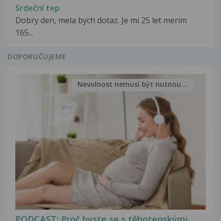
Srdeční tep
Dobry den, mela bych dotaz. Je mi 25 let merim
165...
DOPORUČUJEME
Nevolnost nemusí být nutnou...
PODCAST: Proč byste se s těhotenskými