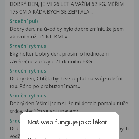
DOBRÝ DEN, JE MI 26 LET A VÁŽÍM 62 KG, MĚŘÍM
175 CM A RÁDA BYCH SE ZEPTALA,...
Srdeční pulz
Dobrý den, na úvod by bylo dobré zmínit, že jsem
aktivní muž, 21 let, BMI v...
Srdeční rytmus
Ekg holter Dobrý den, prosím o hodnocení
závěrečné zprávy z 21 denního EKG...
Srdeční rytmus
Dobrý den, Chtěla bych se zeptat na svůj srdeční
tep. Ráno po probuzení mám...
Srdeční rytmus
Dobrý den. Všiml jsem si, že mi docela pomalu tluče
srdce. Necítím se ani unavený,...
Srdeční rytmus
Náš web funguje jako lékař
Dobrý den mám výsledky z holtera potřeboval bych
vědět jestli je něco špatně. Základní...