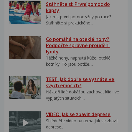
Stáhněte si: První pomoc do
kapsy
Jak mít první pomoc vždy po ruce?
Stáhněte si praktického...
Co pomáhá na oteklé nohy?
Podpořte správné proudění
lymfy
Těžké nohy, napnutá kůže, oteklé
kotníky. To jsou potíže,...
TEST: Jak dobře se vyznáte ve
svých emocích?
Někteří lidé dokážou zachovat klid i ve
vypjatých situacích....
VIDEO: Jak se zbavit deprese
Shlédněte video na téma jak se zbavit
deprese..