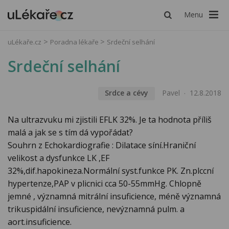
Menu
uLékaře.cz
Poradna lékaře
Srdeční selhání
Srdeční selhání
Srdce a cévy
Pavel
12.8.2018
Na ultrazvuku mi zjistili EFLK 32%. Je ta hodnota příliš
malá a jak se s tím dá vypořádat?
Souhrn z Echokardiografie : Dilatace síní.Hraniční
velikost a dysfunkce LK ,EF
32%,dif.hapokineza.Normální syst.funkce PK. Zn.plccní
hypertenze,PAP v plicnici cca 50-55mmHg. Chlopně
jemné , významná mitrální insuficience, méně významná
trikuspidální insuficience, nevýznamná pulm. a
aort.insuficience.