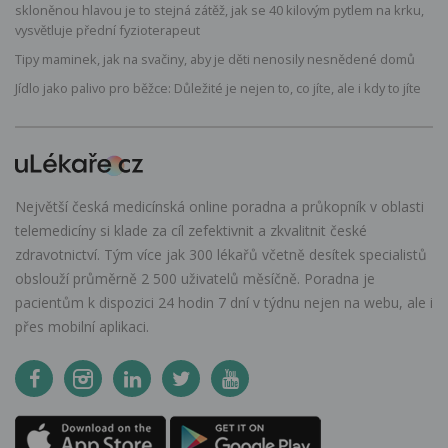
skloněnou hlavou je to stejná zátěž, jak se 40 kilovým pytlem na krku,
vysvětluje přední fyzioterapeut
Tipy maminek, jak na svačiny, aby je děti nenosily nesnědené domů
Jídlo jako palivo pro běžce: Důležité je nejen to, co jíte, ale i kdy to jíte
Největší česká medicínská online poradna a průkopník v oblasti
telemedicíny si klade za cíl zefektivnit a zkvalitnit české
zdravotnictví. Tým více jak 300 lékařů včetně desítek specialistů
obslouží průměrně 2 500 uživatelů měsíčně. Poradna je
pacientům k dispozici 24 hodin 7 dní v týdnu nejen na webu, ale i
přes mobilní aplikaci.