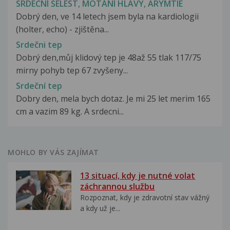
SRDEČNÍ ŠELEST, MOTÁNÍ HLAVY, ARYMTIE
Dobrý den, ve 14 letech jsem byla na kardiologii
(holter, echo) - zjištěna...
Srdečni tep
Dobrý den,můj klidový tep je 48až 55 tlak 117/75
mirny pohyb tep 67 zvyšeny...
Srdeční tep
Dobry den, mela bych dotaz. Je mi 25 let merim 165
cm a vazim 89 kg. A srdecni...
MOHLO BY VÁS ZAJÍMAT
13 situací, kdy je nutné volat
záchrannou službu
Rozpoznat, kdy je zdravotní stav vážný
a kdy už je...