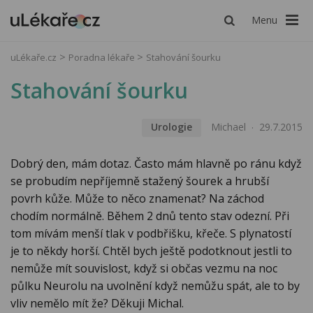
Menu
uLékaře.cz
Poradna lékaře
Stahování šourku
Stahování šourku
Urologie
Michael
29.7.2015
Dobrý den, mám dotaz. Často mám hlavně po ránu když
se probudím nepříjemně stažený šourek a hrubší
povrh kůže. Může to něco znamenat? Na záchod
chodím normálně. Během 2 dnů tento stav odezní. Při
tom mívám menší tlak v podbřišku, křeče. S plynatostí
je to někdy horší. Chtěl bych ještě podotknout jestli to
nemůže mít souvislost, když si občas vezmu na noc
půlku Neurolu na uvolnění když nemůžu spát, ale to by
vliv nemělo mít že? Děkuji Michal.