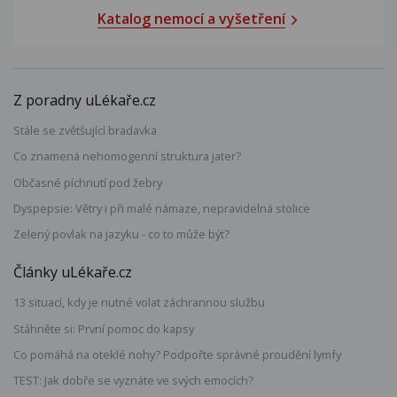
Katalog nemocí a vyšetření
Z poradny uLékaře.cz
Stále se zvětšující bradavka
Co znamená nehomogenní struktura jater?
Občasné píchnutí pod žebry
Dyspepsie: Větry i při malé námaze, nepravidelná stolice
Zelený povlak na jazyku - co to může být?
Články uLékaře.cz
13 situací, kdy je nutné volat záchrannou službu
Stáhněte si: První pomoc do kapsy
Co pomáhá na oteklé nohy? Podpořte správné proudění lymfy
TEST: Jak dobře se vyznáte ve svých emocích?