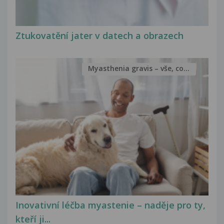
Ztukovatění jater v datech a obrazech
Myasthenia gravis – vše, co...
Inovativní léčba myastenie – naděje pro ty,
kteří ji...