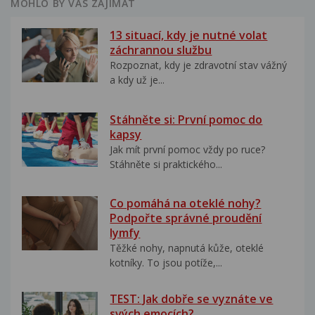
MOHLO BY VÁS ZAJÍMAT
13 situací, kdy je nutné volat
záchrannou službu
Rozpoznat, kdy je zdravotní stav vážný
a kdy už je...
Stáhněte si: První pomoc do
kapsy
Jak mít první pomoc vždy po ruce?
Stáhněte si praktického...
Co pomáhá na oteklé nohy?
Podpořte správné proudění
lymfy
Těžké nohy, napnutá kůže, oteklé
kotníky. To jsou potíže,...
TEST: Jak dobře se vyznáte ve
svých emocích?