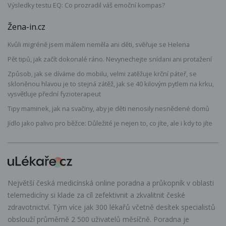
Výsledky testu EQ: Co prozradil váš emoční kompas?
Žena-in.cz
Kvůli migréně jsem málem neměla ani děti, svěřuje se Helena
Pět tipů, jak začít dokonalé ráno. Nevynechejte snídani ani protažení
Způsob, jak se díváme do mobilu, velmi zatěžuje krční páteř, se
skloněnou hlavou je to stejná zátěž, jak se 40 kilovým pytlem na krku,
vysvětluje přední fyzioterapeut
Tipy maminek, jak na svačiny, aby je děti nenosily nesnědené domů
Jídlo jako palivo pro běžce: Důležité je nejen to, co jíte, ale i kdy to jíte
Největší česká medicínská online poradna a průkopník v oblasti
telemedicíny si klade za cíl zefektivnit a zkvalitnit české
zdravotnictví. Tým více jak 300 lékařů včetně desítek specialistů
obslouží průměrně 2 500 uživatelů měsíčně. Poradna je