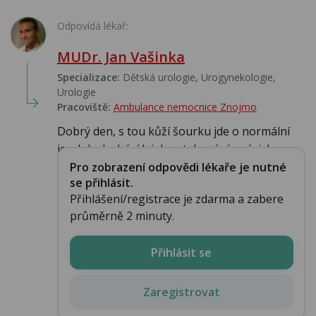
Odpovídá lékař:
MUDr. Jan Vašinka
Specializace:
Dětská urologie, Urogynekologie,
Urologie‎
Pracoviště:
Ambulance nemocnice Znojmo
Dobrý den, s tou kůží šourku jde o normální
jev, kdy dochází k jeho stahování v závislos...
Pro zobrazení odpovědi lékaře je nutné
se přihlásit.
Přihlášení/registrace je zdarma a zabere
průměrně 2 minuty.
Přihlásit se
Zaregistrovat