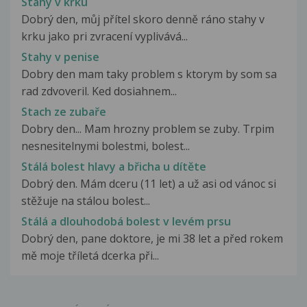
Stahy v krku
Dobrý den, můj přítel skoro denně ráno stahy v
krku jako pri zvracení vyplivává...
Stahy v penise
Dobry den mam taky problem s ktorym by som sa
rad zdvoveril. Ked dosiahnem...
Stach ze zubaře
Dobry den... Mam hrozny problem se zuby. Trpim
nesnesitelnymi bolestmi, bolest...
Stálá bolest hlavy a břicha u dítěte
Dobrý den. Mám dceru (11 let) a už asi od vánoc si
stěžuje na stálou bolest...
Stálá a dlouhodobá bolest v levém prsu
Dobrý den, pane doktore, je mi 38 let a před rokem
mě moje tříletá dcerka při...