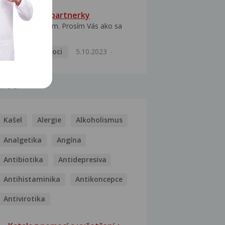
HPV typ 52 u partnerky
Dobrý deň prajem. Prosím Vás ako sa
dá vyliečiť vírus...
Pohlavní nemoci
5.10.2023
MOCI
Kašel
Alergie
Alkoholismus
Analgetika
Angína
Antibiotika
Antidepresiva
Antihistaminika
Antikoncepce
Antivirotika