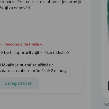
 k nártu. Prst nelze zcela ohnout. Je nutné jít
ěkuji za odpověď.
k
lení Nemocnice Na Františku
 bych doporučil zajít k lékaři, ideálně
.
lékaře je nutné se přihlásit.
e zdarma a zabere průměrně 2 minuty.
Zaregistrovat
MO