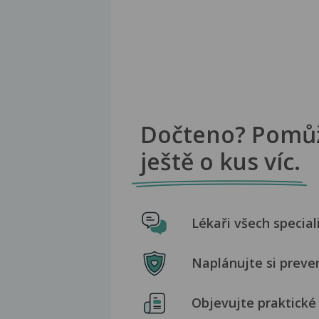
Dočteno? Pomů
ještě o kus víc.
Lékaři všech special
Naplánujte si preve
Objevujte praktické 