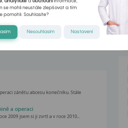
é
,
analytické
a
obchodní
informace,
azech
myastenie –
 se mohli neustále zlepšovat a tím
e pomohli. Souhlasíte?
naděje pro ty,
kteří ji...
lasím
Nesouhlasím
Nastavení
NE
peraci zánětu abcesu konečníku. Stále
ině a operaci
oce 2009 jsem si ji zvrtl a v roce 2010...