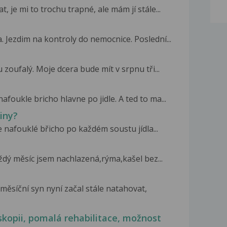
, je mi to trochu trapné, ale mám jí stále...
. Jezdim na kontroly do nemocnice. Poslední...
zoufalý. Moje dcera bude mít v srpnu tři...
foukle bricho hlavne po jidle. A ted to ma...
činy?
e nafouklé břicho po každém soustu jídla...
ždý měsíc jsem nachlazená,rýma,kašel bez...
měsíční syn nyní začal stále natahovat,
skopii, pomalá rehabilitace, možnost