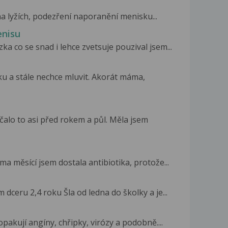
a lyžích, podezření naporanění menisku...
enisu
a co se snad i lehce zvetsuje pouzival jsem...
u a stále nechce mluvit. Akorát máma,
alo to asi před rokem a půl. Měla jsem
ma měsící jsem dostala antibiotika, protože...
dceru 2,4 roku Šla od ledna do školky a je...
 opakují angíny, chřipky, virózy a podobně....