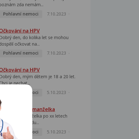
poznám zda nemám...
Pohlavní nemoci
7.10.2023
Očkování na HPV
Dobrý den, do kolika let se mohou
dospělí očkovat na...
Pohlavní nemoci
7.10.2023
Očkování na HPV
Dobrý den, mým dětem je 18 a 20 let.
Chci je nechat...
Pohlavní nemoci
5.10.2023
HPV pozitivní manželka
Dobrý den, manželka po xx letech
přivezla z Východu...
Pohlavní nemoci
5.10.2023