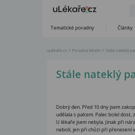
Tematické poradny
Články
uLékaře.cz
Poradna lékaře
Stále nateklý pa
Stále nateklý p
Dobrý den. Před 10 dny jsem zakopl
udělala s palcem. Palec bolel dost, 
U lékaře jsem nebyla. Jinak při nára
nebolí, jen při chůzi při přenesení