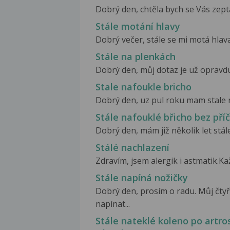
Dobrý den, chtěla bych se Vás zeptat
Stále motání hlavy
Dobrý večer, stále se mi motá hlava
Stále na plenkách
Dobrý den, můj dotaz je už opravdu 
Stale nafoukle bricho
Dobrý den, uz pul roku mam stale na
Stále nafouklé břicho bez pří
Dobrý den, mám již několik let stál
Stálé nachlazení
Zdravím, jsem alergik i astmatik.Ka
Stále napíná nožičky
Dobrý den, prosím o radu. Můj čtyř
napínat...
Stále nateklé koleno po artro