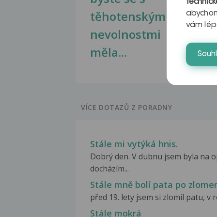
technick
těhotenskými
obr
abychom
vám lép
nevolnostmi
měla...
Souh
VÍCE DOTAZŮ Z PORADNY
Stále mi vytýká hnis.
Dobrý den. V dubnu jsem byla na o
docházím...
Stále mně bolí pata po zlomen
před 19. lety jsem si zlomil patu, v r
Stále mokrá