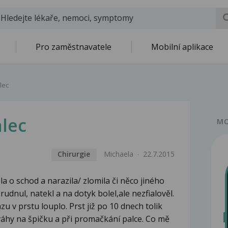
Pro zaměstnavatele
Mobilní aplikace
lec
alec
MO
Chirurgie
Michaela
22.7.2015
a o schod a narazila/ zlomila či něco jiného
zrudnul, natekl a na dotyk bolel,ale nezfialověl.
zu v prstu louplo. Prst již po 10 dnech tolik
 váhy na špičku a při promačkání palce. Co mě