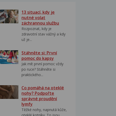
13 situací, kdy je
nutné volat
záchrannou službu
Rozpoznat, kdy je
zdravotní stav vážný a kdy
už je...
Stáhněte si: První
pomoc do kapsy
Jak mít první pomoc vždy
po ruce? Stáhněte si
praktického...
Co pomáhá na oteklé
nohy? Podpořte
správné proudění
lymfy
Těžké nohy, napnutá kůže,
oteklé kotníky. To jsou