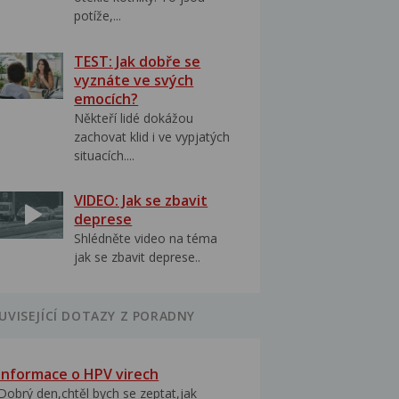
potíže,...
TEST: Jak dobře se
vyznáte ve svých
emocích?
Někteří lidé dokážou
zachovat klid i ve vypjatých
situacích....
VIDEO: Jak se zbavit
deprese
Shlédněte video na téma
jak se zbavit deprese..
UVISEJÍCÍ DOTAZY Z PORADNY
Informace o HPV virech
Dobrý den,chtěl bych se zeptat,jak