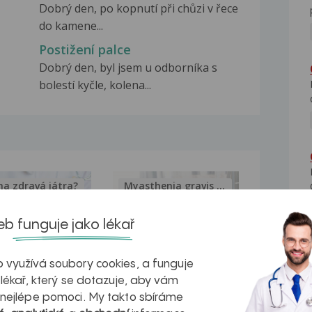
Dobrý den, po kopnutí při chůzi v řece
do kamene...
Postižení palce
Dobrý den, byl jsem u odborníka s
bolestí kyčle, kolena...
na zdravá játra?
Myasthenia gravis – vše, co...
b funguje jako lékař
 využívá soubory cookies, a funguje
kovatění
Inovativní
 lékař, který se dotazuje, aby vám
 nejlépe pomoci. My takto sbíráme
r v datech a
léčba