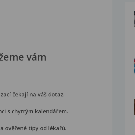
žeme vám
izací čekají na váš dotaz.
nci s chytrým kalendářem.
a ověřené tipy od lékařů.