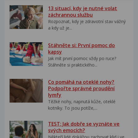
13 situací, kdy je nutné volat
záchrannou službu
Rozpoznat, kdy je zdravotní stav vážný
a kdy už je...
Stáhněte si: První pomoc do
kapsy
Jak mít první pomoc vždy po ruce?
Stáhněte si praktického...
Co pomáhá na oteklé nohy?
Podpořte správné proudění
lymfy
Těžké nohy, napnutá kůže, oteklé
kotníky. To jsou potíže,...
TEST: Jak dobře se vyznáte ve
svých emocích?
Někteří lidé dokážou zachovat klid i ve