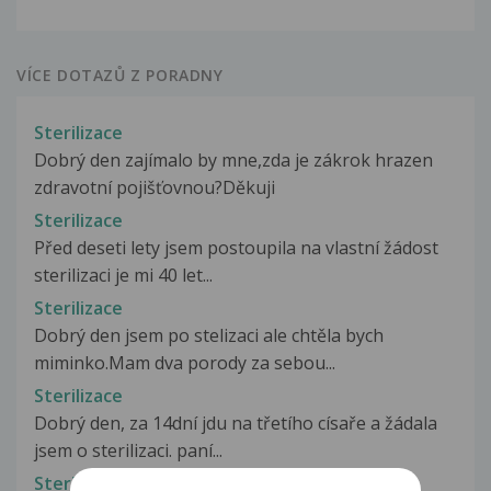
VÍCE DOTAZŮ Z PORADNY
Sterilizace
Dobrý den zajímalo by mne,zda je zákrok hrazen
zdravotní pojišťovnou?Děkuji
Sterilizace
Před deseti lety jsem postoupila na vlastní žádost
sterilizaci je mi 40 let...
Sterilizace
Dobrý den jsem po stelizaci ale chtěla bych
miminko.Mam dva porody za sebou...
Sterilizace
Dobrý den, za 14dní jdu na třetího císaře a žádala
jsem o sterilizaci. paní...
Sterilizace