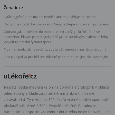
Žena-in.cz
Kvůli migréně jsem málem neměla ani děti, svěřuje se Helena
Pět tipů, jak začít dokonalé ráno. Nevynechejte snídani ani protažení
Způsob, jak se díváme do mobilu, velmi zatěžuje krční páteř, se
skloněnou hlavou je to stejná zátěž, jak se 40 kilovým pytlem na krku,
vysvětluje přední fyzioterapeut
Tipy maminek, jak na svačiny, aby je děti nenosily nesnědené domů
Jídlo jako palivo pro běžce: Důležité je nejen to, co jíte, ale i kdy to jíte
Největší česká medicínská online poradna a průkopník v oblasti
telemedicíny si klade za cíl zefektivnit a zkvalitnit české
zdravotnictví. Tým více jak 300 lékařů včetně desítek specialistů
obslouží průměrně 2 500 uživatelů měsíčně. Poradna je
pacientům k dispozici 24 hodin 7 dní v týdnu nejen na webu, ale i