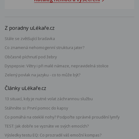
Z poradny uLékaře.cz
Stále se zvětšující bradavka
Co znamená nehomogenní struktura jater?
Občasné píchnutí pod žebry
Dyspepsie: Větry i při malé námaze, nepravidelná stolice
Zelený povlak na jazyku - co to může být?
Články uLékaře.cz
13 situací, kdy je nutné volat záchrannou službu
Stáhněte si: První pomoc do kapsy
Co pomáhá na oteklé nohy? Podpořte správné proudění lymfy
TEST: Jak dobře se vyznáte ve svých emocích?
Výsledky testu EQ: Co prozradil váš emoční kompas?