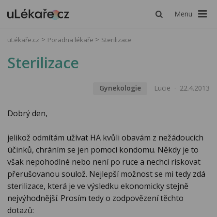
Menu
uLékaře.cz
Poradna lékaře
Sterilizace
Sterilizace
Gynekologie
Lucie
22.4.2013
Dobrý den,
jelikož odmítám užívat HA kvůli obavám z nežádoucích
účinků, chráním se jen pomocí kondomu. Někdy je to
však nepohodlné nebo není po ruce a nechci riskovat
přerušovanou soulož. Nejlepší možnost se mi tedy zdá
sterilizace, která je ve výsledku ekonomicky stejně
nejvýhodnější. Prosím tedy o zodpovězení těchto
dotazů: