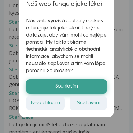
Náš web funguje jako lékař
Dobrý den, chci Vás poprosit o radu. Trpím
kyesofobií - diagnózu nemám potvrzenou...
Náš web využívá soubory cookies,
Sterilizace
a funguje tak jako lékař, který se
Dobrý den.Obracím se na Vás z dotazem.V lonskem
dotazuje, aby vám mohl co nejlépe
roce jsem si nechala udělat...
pomoci. My takto sbíráme
Sterilizace
technické
,
analytické
a
obchodní
Dobrý den jsem maminka 4 dětí nejmladší dceři
informace, abychom se mohli
jsou 4 roky.Všechny 4 děti mám...
neustále zlepšovat a tím vám lépe
Sterilizace
pomohli. Souhlasíte?
Dobrý den.Byla u mě prokázána mutace G20210A
genu F2 a přítomnost alely 4G polymorfismu...
Souhlasím
Sterilizace
DOBRY DEN.CHTELA BYCH MIMINKO JSEM 4
Nesouhlasím
Nastavení
ROKYY PO STERILIZACI.MAM 2 KLUKY MELA JSEM...
Sterilizace
Dobrý den,je mi 49 let a chci se zeptat mám
problém s antikoncepcí prášky iněkcí...