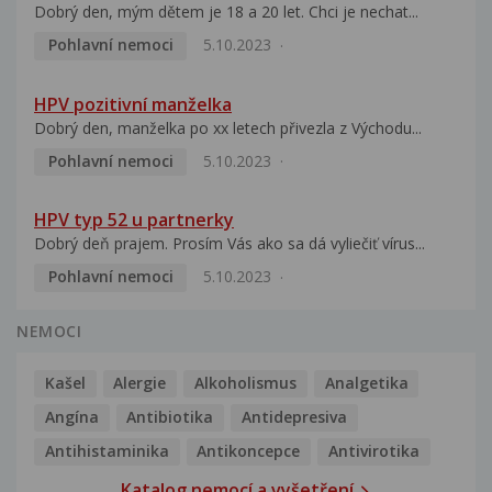
Dobrý den, mým dětem je 18 a 20 let. Chci je nechat...
Pohlavní nemoci
5.10.2023
HPV pozitivní manželka
Dobrý den, manželka po xx letech přivezla z Východu...
Pohlavní nemoci
5.10.2023
HPV typ 52 u partnerky
Dobrý deň prajem. Prosím Vás ako sa dá vyliečiť vírus...
Pohlavní nemoci
5.10.2023
NEMOCI
Kašel
Alergie
Alkoholismus
Analgetika
Angína
Antibiotika
Antidepresiva
Antihistaminika
Antikoncepce
Antivirotika
Katalog nemocí a vyšetření