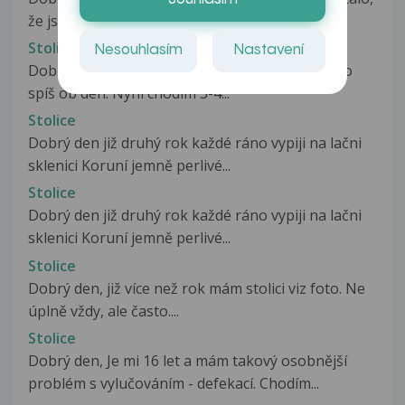
že jsem při tlačení stolice...
Stolice
Nesouhlasím
Nastavení
Dobrý den, chodil jsem na stolici 1 x denně nebo
spíš ob den. Nyní chodím 3-4...
Stolice
Dobrý den již druhý rok každé ráno vypiji na lačni
sklenici Koruní jemně perlivé...
Stolice
Dobrý den již druhý rok každé ráno vypiji na lačni
sklenici Koruní jemně perlivé...
Stolice
Dobrý den, již více než rok mám stolici viz foto. Ne
úplně vždy, ale často....
Stolice
Dobrý den, Je mi 16 let a mám takový osobnější
problém s vylučováním - defekací. Chodím...