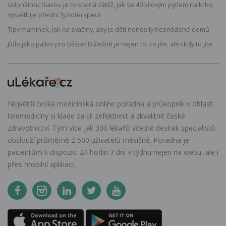
skloněnou hlavou je to stejná zátěž, jak se 40 kilovým pytlem na krku,
vysvětluje přední fyzioterapeut
Tipy maminek, jak na svačiny, aby je děti nenosily nesnědené domů
Jídlo jako palivo pro běžce: Důležité je nejen to, co jíte, ale i kdy to jíte
Největší česká medicínská online poradna a průkopník v oblasti
telemedicíny si klade za cíl zefektivnit a zkvalitnit české
zdravotnictví. Tým více jak 300 lékařů včetně desítek specialistů
obslouží průměrně 2 500 uživatelů měsíčně. Poradna je
pacientům k dispozici 24 hodin 7 dní v týdnu nejen na webu, ale i
přes mobilní aplikaci.