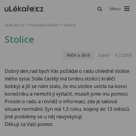
Menu
uLékaře.cz
Poradna lékaře
Stolice
Stolice
Péče o dítě
David
9.7.2009
Dobrý den,rad bych Vás požádal o radu ohledně stolice
mého syna. Stále častěji má tvrdou stolici ( králičí
bobky) a již se nám stalo, že mu stolice uvízla na konci
konečníku a nemohl ji vytlačit, museli jsme mu pomoci.
Prosím o radu a rovněž o informaci, zda je taková
situace normální. Syn má 1,5 roku, kojený do 13 měsíců.
Jiné problémy se u něj nevyskytují.
Děkuji za Vaši pomoc