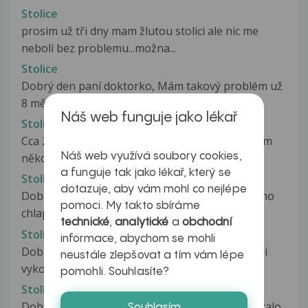
Stolice
prosim už tři dny mam žlutou stolici ale nic me
neboli bez problemu...možna...
Stolice
Dobrý den paní doktorko, Mám takový problém už
8 měsíců, prostě co jsem dobral...
Náš web funguje jako lékař
Stolice
Cca 2 rokypozoruji větši množství stolice, chodím
Náš web využívá soubory cookies,
někdy i 6x denně, vždy v menším...
a funguje tak jako lékař, který se
Stolice
dotazuje, aby vám mohl co nejlépe
Dobry den, chtela bych poradit. Mam 2 mesicniho
pomoci. My takto sbíráme
chlapce a uz nejakou dobu nema...
technické
,
analytické
a
obchodní
Stolice
informace, abychom se mohli
Dobrý den, můj problém je ten, že jsem dnes při
neustále zlepšovat a tím vám lépe
vykonávání potřeby měla průjmovitou,...
pomohli. Souhlasíte?
Stolice
Dobrý den, 2x během posledního týdne se mi stalo,
Souhlasím