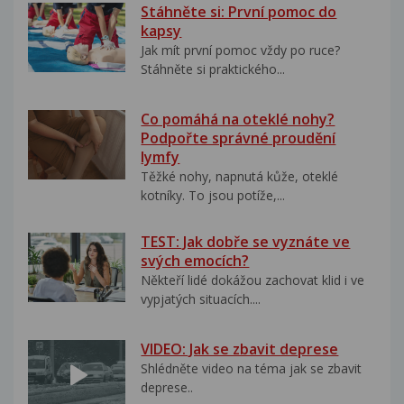
Stáhněte si: První pomoc do
kapsy
Jak mít první pomoc vždy po ruce?
Stáhněte si praktického...
Co pomáhá na oteklé nohy?
Podpořte správné proudění
lymfy
Těžké nohy, napnutá kůže, oteklé
kotníky. To jsou potíže,...
TEST: Jak dobře se vyznáte ve
svých emocích?
Někteří lidé dokážou zachovat klid i ve
vypjatých situacích....
VIDEO: Jak se zbavit deprese
Shlédněte video na téma jak se zbavit
deprese..