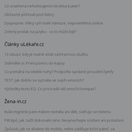
Co znamená nehomogenní struktura jater?
Občasné píchnutí pod žebry
Dyspepsie: Větry i při malé námaze, nepravidelná stolice
Zelený povlak na jazyku - co to může být?
Články uLékaře.cz
13 situací, kdy je nutné volat záchrannou službu
Stáhněte si: První pomoc do kapsy
Co pomáhá na oteklé nohy? Podpořte správné proudění lymfy
TEST: Jak dobře se vyznáte ve svých emocích?
Výsledky testu EQ: Co prozradil váš emoční kompas?
Žena-in.cz
Kvůli migréně jsem málem neměla ani děti, svěřuje se Helena
Pět tipů, jak začít dokonalé ráno. Nevynechejte snídani ani protažení
Způsob, jak se díváme do mobilu, velmi zatěžuje krční páteř, se