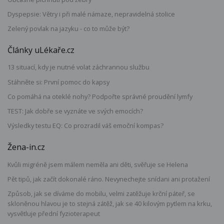
Dyspepsie: Větry i při malé námaze, nepravidelná stolice
Zelený povlak na jazyku - co to může být?
Články uLékaře.cz
13 situací, kdy je nutné volat záchrannou službu
Stáhněte si: První pomoc do kapsy
Co pomáhá na oteklé nohy? Podpořte správné proudění lymfy
TEST: Jak dobře se vyznáte ve svých emocích?
Výsledky testu EQ: Co prozradil váš emoční kompas?
Žena-in.cz
Kvůli migréně jsem málem neměla ani děti, svěřuje se Helena
Pět tipů, jak začít dokonalé ráno. Nevynechejte snídani ani protažení
Způsob, jak se díváme do mobilu, velmi zatěžuje krční páteř, se
skloněnou hlavou je to stejná zátěž, jak se 40 kilovým pytlem na krku,
vysvětluje přední fyzioterapeut