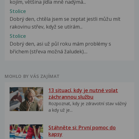
kojím, většina jídla mně nadýmá...
Stolice
Dobrý den, chtěla jsem se zeptat jestli můžu mít
rakovinu střev, když se utírám...
Stolice
Dobrý den, asi už půl roku mám problémy s
břichem (střeva možná žaludek)....
MOHLO BY VÁS ZAJÍMAT
13 situací, kdy je nutné volat
záchrannou službu
Rozpoznat, kdy je zdravotní stav vážný
a kdy už je...
Stáhněte si: První pomoc do
kapsy