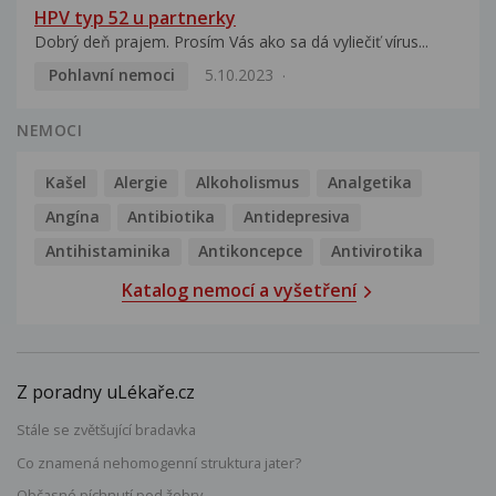
HPV typ 52 u partnerky
Dobrý deň prajem. Prosím Vás ako sa dá vyliečiť vírus...
Pohlavní nemoci
5.10.2023
NEMOCI
Kašel
Alergie
Alkoholismus
Analgetika
Angína
Antibiotika
Antidepresiva
Antihistaminika
Antikoncepce
Antivirotika
Katalog nemocí a vyšetření
Z poradny uLékaře.cz
Stále se zvětšující bradavka
Co znamená nehomogenní struktura jater?
Občasné píchnutí pod žebry