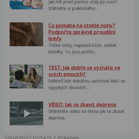
Jak mít první pomoc vždy po ruce?
Stáhněte si praktického...
Co pomáhá na oteklé nohy?
Podpořte správné proudění
lymfy
Těžké nohy, napnutá kůže, oteklé
kotníky. To jsou potíže,...
TEST: Jak dobře se vyznáte ve
svých emocích?
Někteří lidé dokážou zachovat klid i ve
vypjatých situacích....
VIDEO: Jak se zbavit deprese
Shlédněte video na téma jak se zbavit
deprese..
SOUVISEJÍCÍ DOTAZY Z PORADNY