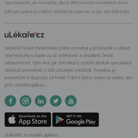
Tipy maminek, jak na svačiny, aby je děti nenosily nesnědené domů
Jídlo jako palivo pro běžce: Důležité je nejen to, co jíte, ale i kdy to jíte
Největší česká medicínská online poradna a průkopník v oblasti
telemedicíny si klade za cíl zefektivnit a zkvalitnit české
zdravotnictví. Tým více jak 300 lékařů včetně desítek specialistů
obslouží průměrně 2 500 uživatelů měsíčně. Poradna je
pacientům k dispozici 24 hodin 7 dní v týdnu nejen na webu, ale i
přes mobilní aplikaci.
Stáhněte si mobilní aplikaci