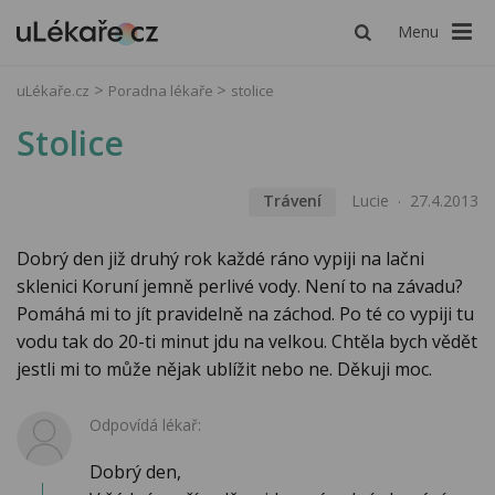
Menu
uLékaře.cz
Poradna lékaře
stolice
Stolice
Trávení
Lucie
27.4.2013
Dobrý den již druhý rok každé ráno vypiji na lačni
sklenici Koruní jemně perlivé vody. Není to na závadu?
Pomáhá mi to jít pravidelně na záchod. Po té co vypiji tu
vodu tak do 20-ti minut jdu na velkou. Chtěla bych vědět
jestli mi to může nějak ublížit nebo ne. Děkuji moc.
Odpovídá lékař:
Dobrý den,