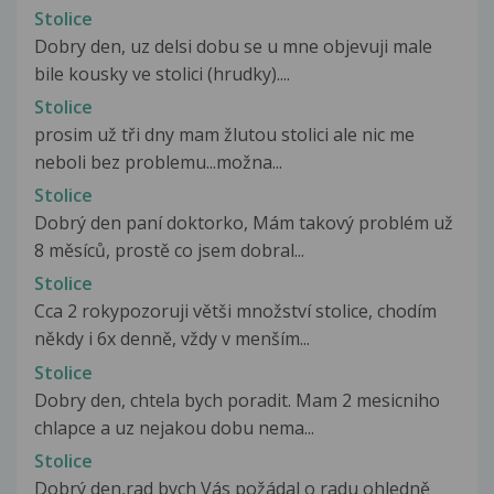
Stolice
Dobry den, uz delsi dobu se u mne objevuji male
bile kousky ve stolici (hrudky)....
Stolice
prosim už tři dny mam žlutou stolici ale nic me
neboli bez problemu...možna...
Stolice
Dobrý den paní doktorko, Mám takový problém už
8 měsíců, prostě co jsem dobral...
Stolice
Cca 2 rokypozoruji větši množství stolice, chodím
někdy i 6x denně, vždy v menším...
Stolice
Dobry den, chtela bych poradit. Mam 2 mesicniho
chlapce a uz nejakou dobu nema...
Stolice
Dobrý den,rad bych Vás požádal o radu ohledně