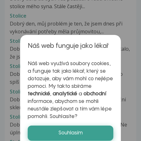
stolice mého syna. Stále častěji...
Stolice
Dobrý den, můj problém je ten, že jsem dnes při
vykonávání potřeby měla průjmovitou,...
Stolice
Náš web funguje jako lékař
Dobrý den, 2x během posledního týdne se mi stalo,
že jsem při tlačení stolice...
Náš web využívá soubory cookies,
Stolice
a funguje tak jako lékař, který se
Dobrý den, chodil jsem na stolici 1 x denně nebo
dotazuje, aby vám mohl co nejlépe
spíš ob den. Nyní chodím 3-4...
pomoci. My takto sbíráme
Stolice
technické
,
analytické
a
obchodní
Dobrý den již druhý rok každé ráno vypiji na lačni
informace, abychom se mohli
sklenici Koruní jemně perlivé...
neustále zlepšovat a tím vám lépe
Stolice
pomohli. Souhlasíte?
Dobrý den, již více než rok mám stolici viz foto. Ne
úplně vždy, ale často....
Souhlasím