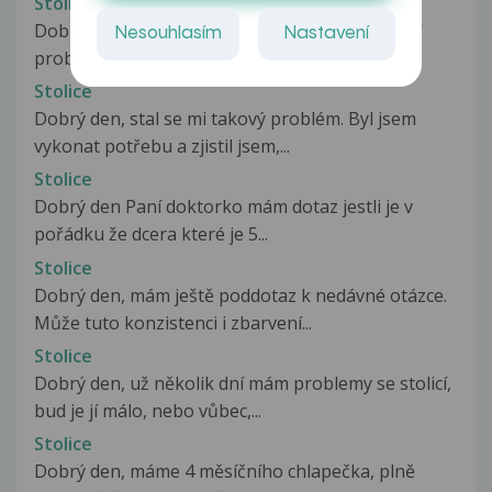
Stolice
Dobrý den, Je mi 16 let a mám takový osobnější
Nesouhlasím
Nastavení
problém s vylučováním - defekací. Chodím...
Stolice
Dobrý den, stal se mi takový problém. Byl jsem
vykonat potřebu a zjistil jsem,...
Stolice
Dobrý den Paní doktorko mám dotaz jestli je v
pořádku že dcera které je 5...
Stolice
Dobrý den, mám ještě poddotaz k nedávné otázce.
Může tuto konzistenci i zbarvení...
Stolice
Dobrý den, už několik dní mám problemy se stolicí,
bud je jí málo, nebo vůbec,...
Stolice
Dobrý den, máme 4 měsíčního chlapečka, plně