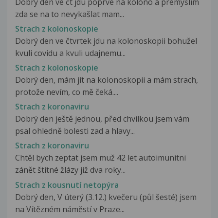
Dobry den ve čt jdu poprve na kolono a premyšlim
zda se na to nevykašlat mam...
Strach z kolonoskopie
Dobrý den ve čtvrtek jdu na kolonoskopii bohužel
kvuli covidu a kvuli udajnemu...
Strach z kolonoskopie
Dobrý den, mám jít na kolonoskopii a mám strach,
protože nevím, co mě čeká....
Strach z koronaviru
Dobrý den ještě jednou, před chvilkou jsem vám
psal ohledně bolesti zad a hlavy...
Strach z koronaviru
Chtěl bych zeptat jsem muž 42 let autoimunitni
zánět štítné žlázy již dva roky...
Strach z kousnutí netopýra
Dobrý den, V úterý (3.12.) kvečeru (půl šesté) jsem
na Vítězném náměstí v Praze...