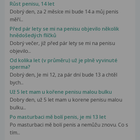
Růst penisu, 14 let
Dobrý den, za 2 měsíce mi bude 14 a můj penis
měří...
Před pár lety se mi na penisu objevilo několik
hnědošedých flíčků
Dobrý večer, již před pár lety se mi na penisu
objevilo...
Od kolika let (v průměru) už je plně vyvinuté
sperma?
Dobrý den, Je mi 12, za pár dní bude 13 a chtěl
bych...
Už 5 let mam u kořene penisu malou bulku
Dobry den, už 5 let mam u korene penisu malou
bulku...
Po masturbaci mě bolí penis, je mi 13 let
Po masturbaci mě bolí penis a nemůžu znovu. Co s
tím...