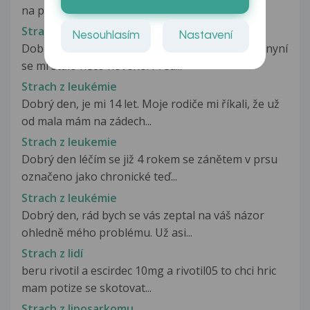
na pravé paži pod ramenem...
Strach z leukemie
Nesouhlasím
Nastavení
Dobrý den, psal jsem sem už ohledně toho, ale nyní
se mi stalo něco nového. Před...
Strach z leukémie
Dobrý den, je mi 14 let. Moje rodiče mi říkali, že už
od mala mám na zádech...
Strach z leukemie
Dobrý den léčím se již 4 rokem se zánětem v prsu
označeno jako chronické teď...
Strach z leukémie
Dobrý den, rád bych se vás zeptal na váš názor
ohledně mého problému. Už asi...
Strach z lidí
beru rivotil a escirdec 10mg a rivotil05 to chci hric
mam potize se skotovat...
Strach z liposarkomu