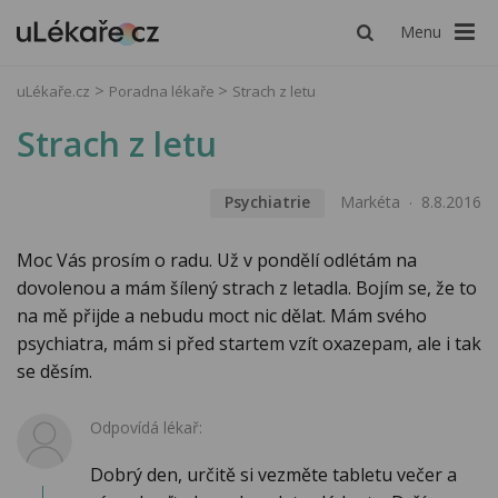
Menu
uLékaře.cz
Poradna lékaře
Strach z letu
Strach z letu
Psychiatrie
Markéta
8.8.2016
Moc Vás prosím o radu. Už v pondělí odlétám na
dovolenou a mám šílený strach z letadla. Bojím se, že to
na mě přijde a nebudu moct nic dělat. Mám svého
psychiatra, mám si před startem vzít oxazepam, ale i tak
se děsím.
Odpovídá lékař:
Dobrý den, určitě si vezměte tabletu večer a