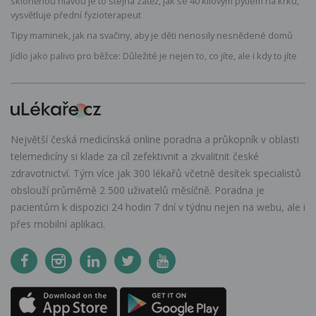
skloněnou hlavou je to stejná zátěž, jak se 40 kilovým pytlem na krku,
vysvětluje přední fyzioterapeut
Tipy maminek, jak na svačiny, aby je děti nenosily nesnědené domů
Jídlo jako palivo pro běžce: Důležité je nejen to, co jíte, ale i kdy to jíte
Největší česká medicínská online poradna a průkopník v oblasti
telemedicíny si klade za cíl zefektivnit a zkvalitnit české
zdravotnictví. Tým více jak 300 lékařů včetně desítek specialistů
obslouží průměrně 2 500 uživatelů měsíčně. Poradna je
pacientům k dispozici 24 hodin 7 dní v týdnu nejen na webu, ale i
přes mobilní aplikaci.