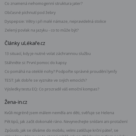
Co znamená nehomogenní struktura jater?
Občasné píchnutí pod žebry
Dyspepsie: Větry i při malé námaze, nepravidelná stolice
Zelený povlak na jazyku - co to může být?
Články uLékaře.cz
13 situací, kdy je nutné volat záchrannou službu
Stáhněte si: První pomoc do kapsy
Co pomáhá na oteklé nohy? Podpořte správné proudění lymfy
TEST: Jak dobře se vyznáte ve svých emocích?
Výsledky testu EQ: Co prozradil váš emoční kompas?
Žena-in.cz
Kvůli migréně jsem málem neměla ani děti, svěřuje se Helena
Pět tipů, jak začít dokonalé ráno. Nevynechejte snídani ani protažení
Způsob, jak se díváme do mobilu, velmi zatěžuje krční páteř, se