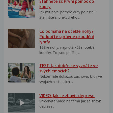
Stáhněte si: První pomoc do
kapsy
Jak mít první pomoc vždy po ruce?
Stáhněte si praktického...
Co pomáhá na oteklé nohy?
Podpořte správné proudění
lymfy
Těžké nohy, napnutá kůže, oteklé
kotníky. To jsou potíže,...
TEST: Jak dobře se vyznáte ve
svých emocích?
Někteří lidé dokážou zachovat klid i ve
vypjatých situacích....
VIDEO: Jak se zbavit deprese
Shlédněte video na téma jak se zbavit
deprese..