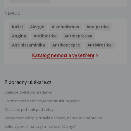
NEMOCI
Kašel
Alergie
Alkoholismus
Analgetika
Angína
Antibiotika
Antidepresiva
Antihistaminika
Antikoncepce
Antivirotika
Katalog nemocí a vyšetření
Z poradny uLékaře.cz
Stále se zvětšující bradavka
Co znamená nehomogenní struktura jater?
Občasné píchnutí pod žebry
Dyspepsie: Větry i při malé námaze, nepravidelná stolice
Zelený povlak na jazyku - co to může být?