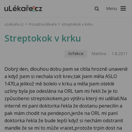
Menu
uLékaře.cz
Poradna lékaře
streptokok v krku
Streptokok v krku
Infekce
Martina
1.8.2011
Dobrý den, dlouhou dobu jsem se cítila hrozně unaveně
a když jsem si nechala vzít krev,tak jsem měla ASLO
1470,a jelikož mě bolelo v krku a měla jsem oteklé
uzliny byla jse odeslána na ORL tam mi řekli že je to
způsobeno streptokokem,po výtěru který mi udělali.Na
interně mi paní doktorka řekla že dostanu penecilin a
pak mám chodit na pendepon,jenže na ORL mi paní
doktorka řekla že bude lepší když si nechám odstranit
mandle že se mi to může vracet,protože trpín dost na