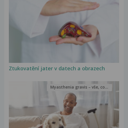
Ztukovatění jater v datech a obrazech
Myasthenia gravis – vše, co...