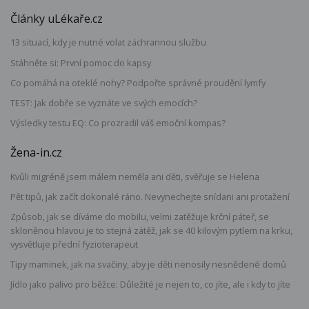
Články uLékaře.cz
13 situací, kdy je nutné volat záchrannou službu
Stáhněte si: První pomoc do kapsy
Co pomáhá na oteklé nohy? Podpořte správné proudění lymfy
TEST: Jak dobře se vyznáte ve svých emocích?
Výsledky testu EQ: Co prozradil váš emoční kompas?
Žena-in.cz
Kvůli migréně jsem málem neměla ani děti, svěřuje se Helena
Pět tipů, jak začít dokonalé ráno. Nevynechejte snídani ani protažení
Způsob, jak se díváme do mobilu, velmi zatěžuje krční páteř, se
skloněnou hlavou je to stejná zátěž, jak se 40 kilovým pytlem na krku,
vysvětluje přední fyzioterapeut
Tipy maminek, jak na svačiny, aby je děti nenosily nesnědené domů
Jídlo jako palivo pro běžce: Důležité je nejen to, co jíte, ale i kdy to jíte