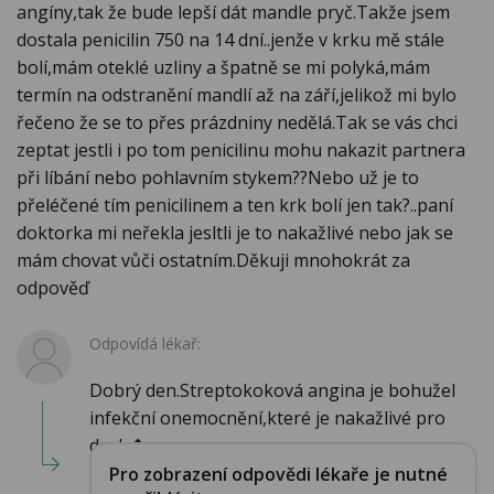
angíny,tak že bude lepší dát mandle pryč.Takže jsem
dostala penicilin 750 na 14 dní..jenže v krku mě stále
bolí,mám oteklé uzliny a špatně se mi polyká,mám
termín na odstranění mandlí až na září,jelikož mi bylo
řečeno že se to přes prázdniny nedělá.Tak se vás chci
zeptat jestli i po tom penicilinu mohu nakazit partnera
při líbání nebo pohlavním stykem??Nebo už je to
přeléčené tím penicilinem a ten krk bolí jen tak?..paní
doktorka mi neřekla jesltli je to nakažlivé nebo jak se
mám chovat vůči ostatním.Děkuji mnohokrát za
odpověď
Odpovídá lékař:
Dobrý den.Streptokoková angina je bohužel
infekční onemocnění,které je nakažlivé pro
druh�...
Pro zobrazení odpovědi lékaře je nutné