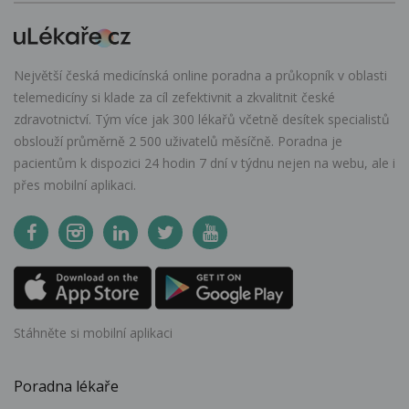
Největší česká medicínská online poradna a průkopník v oblasti
telemedicíny si klade za cíl zefektivnit a zkvalitnit české
zdravotnictví. Tým více jak 300 lékařů včetně desítek specialistů
obslouží průměrně 2 500 uživatelů měsíčně. Poradna je
pacientům k dispozici 24 hodin 7 dní v týdnu nejen na webu, ale i
přes mobilní aplikaci.
Stáhněte si mobilní aplikaci
Poradna lékaře