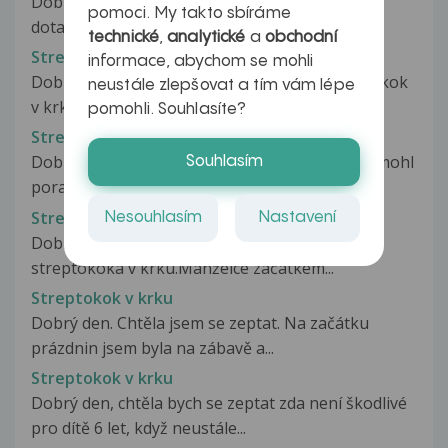
Dobrý den,paní doktorko,mám několik
pomoci. My takto sbíráme
dotazů.Snaše po angíně byl z výtěrů z krku...
technické
,
analytické
a
obchodní
Streptokok v krku
informace, abychom se mohli
Dobrý den,včera mi byl z výtěrů zjištěn streptokok
neustále zlepšovat a tím vám lépe
v krku,žadne přiznaky jako...
pomohli. Souhlasíte?
Streptokok v krku
Dobrý den, chtěla bych se zeptat,zda byste mi mohl
Souhlasím
poradit. Mám druhá antibiotika...
Streptokok v krku
Nesouhlasím
Nastavení
Dobrý den, chtěl bych se poradit ohledně
streptokoka v krku.Manželce začátkem...
Streptokok v krku
Dobrý den. Chtěla jsem se zeptat. Na začátku
prázdnin jsem byla na zábavě a...
Streptokok v krku
Dobrý den, chtěla bych se zeptat zda není škodlivé
pro dítě 6 let, když neustále...