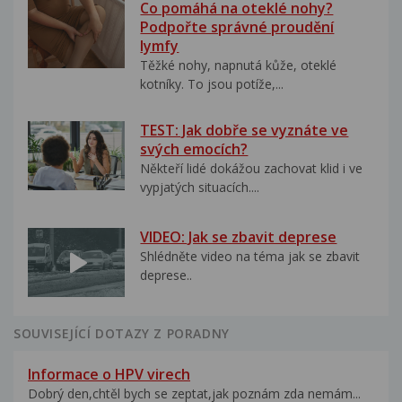
Co pomáhá na oteklé nohy?
Podpořte správné proudění
lymfy
Těžké nohy, napnutá kůže, oteklé
kotníky. To jsou potíže,...
TEST: Jak dobře se vyznáte ve
svých emocích?
Někteří lidé dokážou zachovat klid i ve
vypjatých situacích....
VIDEO: Jak se zbavit deprese
Shlédněte video na téma jak se zbavit
deprese..
SOUVISEJÍCÍ DOTAZY Z PORADNY
Informace o HPV virech
Dobrý den,chtěl bych se zeptat,jak poznám zda nemám...