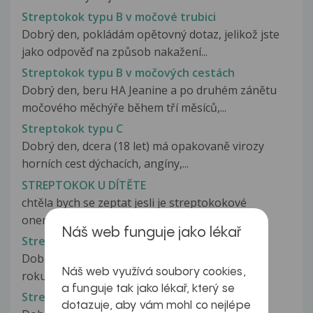
Streptokok typu B v močové trubici
Dobrý den, pokládám opětovný dotaz, jelikož jste
jako odpověď na způsob nakažení...
Streptokok typu B v močových cestách
Dobrý den, beru HA Jeanine a po druhém zánětu
močového měchýře během tří měsíců,...
Streptokok typu C
Dobrý den, dcera (18 let) má opakovaně virozy
horních cest dýchacích, angíny,...
STREPTOKOK U DÍTĚTE
chtěla bych se zeptat jesli je streptokokové
onemocnění nakažlivé. mám dvě děti...
Náš web funguje jako lékař
Streptokok u dítěte
Dobrý den, před cca 1,5 měsícem se dcera /3,5
Náš web využívá soubory cookies,
roku/ osypala a měla pupínky...
a funguje tak jako lékař, který se
Streptokok v krku
dotazuje, aby vám mohl co nejlépe