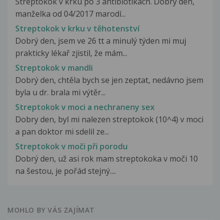
Streptokok v krku po 3 antibiotikách. Dobrý den,
manželka od 04/2017 marodí...
Streptokok v krku v těhotenství
Dobrý den, jsem ve 26 tt a minulý týden mi muj
prakticky lékař zjistil, že mám...
Streptokok v mandli
Dobrý den, chtěla bych se jen zeptat, nedávno jsem
byla u dr. brala mi výtěr...
Streptokok v moci a nechraneny sex
Dobry den, byl mi nalezen streptokok (10^4) v moci
a pan doktor mi sdelil ze...
Streptokok v moči při porodu
Dobrý den, už asi rok mam streptokoka v moči 10
na šestou, je pořád stejný....
MOHLO BY VÁS ZAJÍMAT