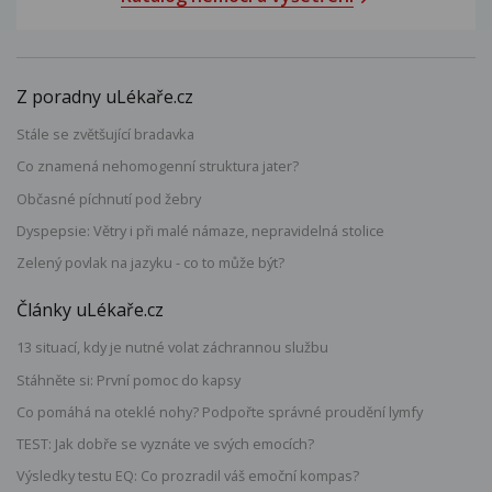
Z poradny uLékaře.cz
Stále se zvětšující bradavka
Co znamená nehomogenní struktura jater?
Občasné píchnutí pod žebry
Dyspepsie: Větry i při malé námaze, nepravidelná stolice
Zelený povlak na jazyku - co to může být?
Články uLékaře.cz
13 situací, kdy je nutné volat záchrannou službu
Stáhněte si: První pomoc do kapsy
Co pomáhá na oteklé nohy? Podpořte správné proudění lymfy
TEST: Jak dobře se vyznáte ve svých emocích?
Výsledky testu EQ: Co prozradil váš emoční kompas?