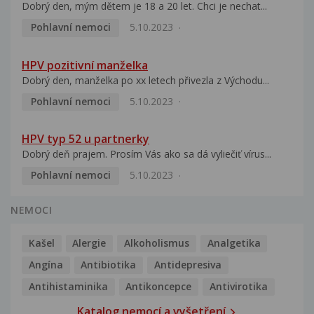
Dobrý den, mým dětem je 18 a 20 let. Chci je nechat...
Pohlavní nemoci
5.10.2023
HPV pozitivní manželka
Dobrý den, manželka po xx letech přivezla z Východu...
Pohlavní nemoci
5.10.2023
HPV typ 52 u partnerky
Dobrý deň prajem. Prosím Vás ako sa dá vyliečiť vírus...
Pohlavní nemoci
5.10.2023
NEMOCI
Kašel
Alergie
Alkoholismus
Analgetika
Angína
Antibiotika
Antidepresiva
Antihistaminika
Antikoncepce
Antivirotika
Katalog nemocí a vyšetření