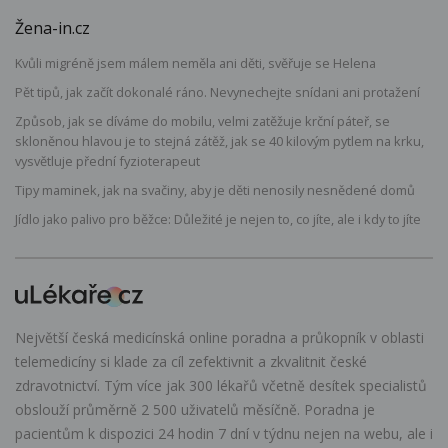
Žena-in.cz
Kvůli migréně jsem málem neměla ani děti, svěřuje se Helena
Pět tipů, jak začít dokonalé ráno. Nevynechejte snídani ani protažení
Způsob, jak se díváme do mobilu, velmi zatěžuje krční páteř, se
skloněnou hlavou je to stejná zátěž, jak se 40 kilovým pytlem na krku,
vysvětluje přední fyzioterapeut
Tipy maminek, jak na svačiny, aby je děti nenosily nesnědené domů
Jídlo jako palivo pro běžce: Důležité je nejen to, co jíte, ale i kdy to jíte
Největší česká medicínská online poradna a průkopník v oblasti
telemedicíny si klade za cíl zefektivnit a zkvalitnit české
zdravotnictví. Tým více jak 300 lékařů včetně desítek specialistů
obslouží průměrně 2 500 uživatelů měsíčně. Poradna je
pacientům k dispozici 24 hodin 7 dní v týdnu nejen na webu, ale i