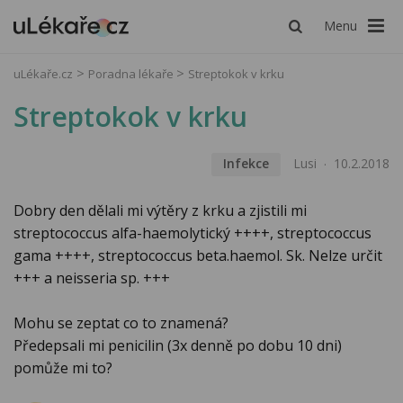
Menu
uLékaře.cz
Poradna lékaře
Streptokok v krku
Streptokok v krku
Infekce
Lusi
10.2.2018
Dobry den dělali mi výtěry z krku a zjistili mi
streptococcus alfa-haemolytický ++++, streptococcus
gama ++++, streptococcus beta.haemol. Sk. Nelze určit
+++ a neisseria sp. +++
Mohu se zeptat co to znamená?
Předepsali mi penicilin (3x denně po dobu 10 dni)
pomůže mi to?