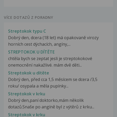
VÍCE DOTAZŮ Z PORADNY
Streptokok typu C
Dobrý den, dcera (18 let) má opakovaně virozy
horních cest dýchacích, angíny,...
STREPTOKOK U DÍTĚTE
chtěla bych se zeptat jesli je streptokokové
onemocnění nakažlivé. mám dvě děti...
Streptokok u dítěte
Dobrý den, před cca 1,5 měsícem se dcera /3,5
roku/ osypala a měla pupínky...
Streptokok v krku
Dobrý den,paní doktorko,mám několik
dotazů.Snaše po angíně byl z výtěrů z krku...
Streptokok v krku