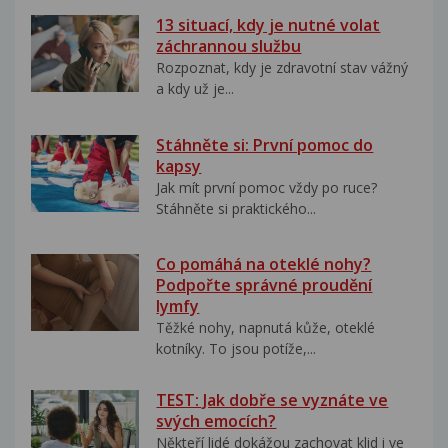
13 situací, kdy je nutné volat
záchrannou službu
Rozpoznat, kdy je zdravotní stav vážný
a kdy už je...
Stáhněte si: První pomoc do
kapsy
Jak mít první pomoc vždy po ruce?
Stáhněte si praktického...
Co pomáhá na oteklé nohy?
Podpořte správné proudění
lymfy
Těžké nohy, napnutá kůže, oteklé
kotníky. To jsou potíže,...
TEST: Jak dobře se vyznáte ve
svých emocích?
Někteří lidé dokážou zachovat klid i ve