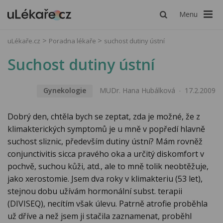
Menu
uLékaře.cz
Poradna lékaře
suchost dutiny ústní
Suchost dutiny ústní
Gynekologie
MUDr. Hana Hubálková
17.2.2009
Dobrý den, chtěla bych se zeptat, zda je možné, že z
klimakterických symptomů je u mně v popředí hlavně
suchost sliznic, především dutiny ústní? Mám rovněž
conjunctivitis sicca pravého oka a určitý diskomfort v
pochvě, suchou kůži, atd., ale to mně tolik neobtěžuje,
jako xerostomie. Jsem dva roky v klimakteriu (53 let),
stejnou dobu užívám hormonální subst. terapii
(DIVISEQ), necítím však úlevu. Patrně atrofie proběhla
už dříve a než jsem ji stačila zaznamenat, proběhl