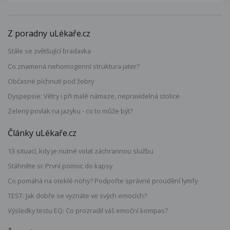
Z poradny uLékaře.cz
Stále se zvětšující bradavka
Co znamená nehomogenní struktura jater?
Občasné píchnutí pod žebry
Dyspepsie: Větry i při malé námaze, nepravidelná stolice
Zelený povlak na jazyku - co to může být?
Články uLékaře.cz
13 situací, kdy je nutné volat záchrannou službu
Stáhněte si: První pomoc do kapsy
Co pomáhá na oteklé nohy? Podpořte správné proudění lymfy
TEST: Jak dobře se vyznáte ve svých emocích?
Výsledky testu EQ: Co prozradil váš emoční kompas?