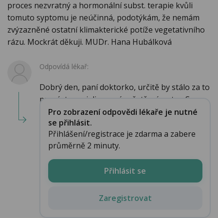
proces nezvratný a hormonální subst. terapie kvůli
tomuto syptomu je neúčinná, podotýkám, že nemám
zvýzazněné ostatní klimakterické potíže vegetativního
rázu. Mockrát děkuji. MUDr. Hana Hubálková
Odpovídá lékař:
Dobrý den, paní doktorko, určitě by stálo za to
provést specializované vyšetření na tzv. S...
Pro zobrazení odpovědi lékaře je nutné
se přihlásit.
Přihlášení/registrace je zdarma a zabere
průměrně 2 minuty.
Přihlásit se
Zaregistrovat