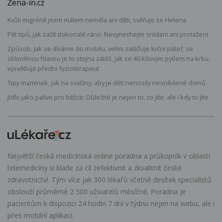
Žena-in.cz
Kvůli migréně jsem málem neměla ani děti, svěřuje se Helena
Pět tipů, jak začít dokonalé ráno. Nevynechejte snídani ani protažení
Způsob, jak se díváme do mobilu, velmi zatěžuje krční páteř, se
skloněnou hlavou je to stejná zátěž, jak se 40 kilovým pytlem na krku,
vysvětluje přední fyzioterapeut
Tipy maminek, jak na svačiny, aby je děti nenosily nesnědené domů
Jídlo jako palivo pro běžce: Důležité je nejen to, co jíte, ale i kdy to jíte
Největší česká medicínská online poradna a průkopník v oblasti
telemedicíny si klade za cíl zefektivnit a zkvalitnit české
zdravotnictví. Tým více jak 300 lékařů včetně desítek specialistů
obslouží průměrně 2 500 uživatelů měsíčně. Poradna je
pacientům k dispozici 24 hodin 7 dní v týdnu nejen na webu, ale i
přes mobilní aplikaci.