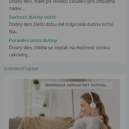
Dobrý den, mám po resekci žaludku pro zhoubný
nádor...
Suchost dutiny ústní
Dobrý den. Delší dobu mě trápí celá dutina krční.
Na...
Poranění ústní dutiny
Dobrý den, chtěla se zeptat na možnost vzniku
rakoviny...
DOPORUČUJEME
Nevolnost nemusí být nutnou...