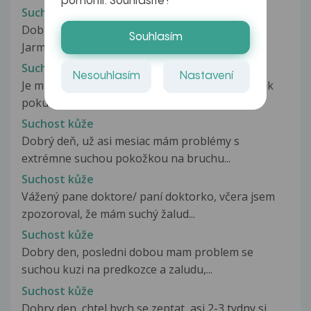
pomohli. Souhlasíte?
Suchost dutiny ústní
Dobrý den, velmi děkuji za odpověd' pí. MUDr.
Souhlasím
Jarmily Leskovské. Ptala jsem...
Suchost glans penis
Nesouhlasím
Nastavení
Je mi 16 let a mám problém, když mám erekci tak
pokud je žalud ''suchý'' tak...
Suchost kůže
Dobrý deň, už asi mesiac mám problémy s
extrémne suchou pokožkou na bruchu...
Suchost kůže
Vážený pane doktore/ paní doktorko, včera jsem
zpozoroval, že mám suchý žalud...
Suchost kůže
Dobry den, posledni dobou mam problem se
suchou kuzi na predkozce a zaludu,...
Suchost kůže
Dobry den, chtel bych se zeptat, asi 2-3 tydny si