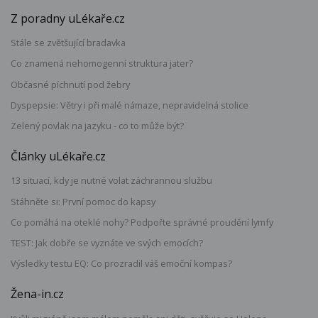
Z poradny uLékaře.cz
Stále se zvětšující bradavka
Co znamená nehomogenní struktura jater?
Občasné píchnutí pod žebry
Dyspepsie: Větry i při malé námaze, nepravidelná stolice
Zelený povlak na jazyku - co to může být?
Články uLékaře.cz
13 situací, kdy je nutné volat záchrannou službu
Stáhněte si: První pomoc do kapsy
Co pomáhá na oteklé nohy? Podpořte správné proudění lymfy
TEST: Jak dobře se vyznáte ve svých emocích?
Výsledky testu EQ: Co prozradil váš emoční kompas?
Žena-in.cz