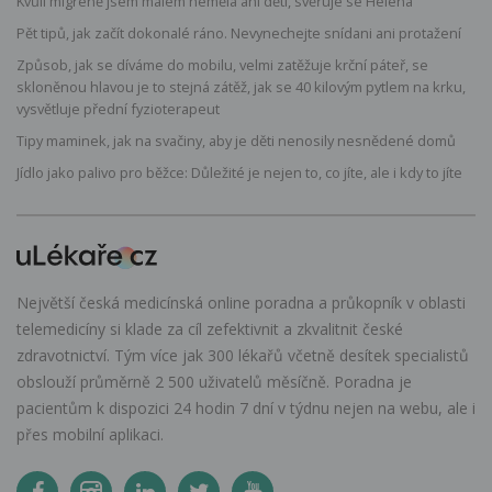
Kvůli migréně jsem málem neměla ani děti, svěřuje se Helena
Pět tipů, jak začít dokonalé ráno. Nevynechejte snídani ani protažení
Způsob, jak se díváme do mobilu, velmi zatěžuje krční páteř, se
skloněnou hlavou je to stejná zátěž, jak se 40 kilovým pytlem na krku,
vysvětluje přední fyzioterapeut
Tipy maminek, jak na svačiny, aby je děti nenosily nesnědené domů
Jídlo jako palivo pro běžce: Důležité je nejen to, co jíte, ale i kdy to jíte
Největší česká medicínská online poradna a průkopník v oblasti
telemedicíny si klade za cíl zefektivnit a zkvalitnit české
zdravotnictví. Tým více jak 300 lékařů včetně desítek specialistů
obslouží průměrně 2 500 uživatelů měsíčně. Poradna je
pacientům k dispozici 24 hodin 7 dní v týdnu nejen na webu, ale i
přes mobilní aplikaci.