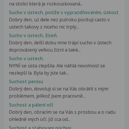
na stolici která je rozkouskovaná...
Sucho v ústech, potíže s vyprazdňováním, úzkost
Dobry den, uz dele nez pulroku pocituji casto v
ustech takovy z niceho nic trply...
Sucho v ústech, žízeň.
Dobrý den, delší dobu mne trápí sucho v ústech
doprovázený velkou žízní a také...
Sucho v ustech.
NYNÍ se ústa zlepšila. Ale náhlá nevolnost se
nezlepší la. Byla by jste tak...
Suchost penisu
Dobrý den, dovoluji si se na Vás obrátit s mým
problémem, jelikož jsem pracovně...
Suchost a pálení očí
Dobrý den, obracím se na Vás s prosbou a o radu
ohledně mých očí. Již cca od...
Suchost a stahovani pochvy