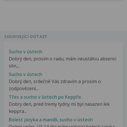
SOUVISEJÍCÍ DOTAZY
Sucho v ústech
Dobrý den, prosím o radu, mám neustálou absenci
slin,...
Sucho v ústech
Dobrý den, srdečně Vás zdravím a prosím o
zodpovězení...
Třes a sucho v ústech po Keppře
Dobry den, pred tremy tydny mi byl nasazen lek
keppra...
Bolest jazyka a mandlí, sucho v ústech
Dobrý večer. Už 14 dní mám večerní bolesti jazyka...