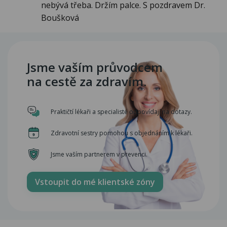
nebývá třeba. Držím palce. S pozdravem Dr.
Boušková
Jsme vaším průvodcem
na cestě za zdravím.
Praktičtí lékaři a specialisté odpovídají na dotazy.
Zdravotní sestry pomohou s objednáním k lékaři.
Jsme vaším partnerem v prevenci.
Vstoupit do mé klientské zóny