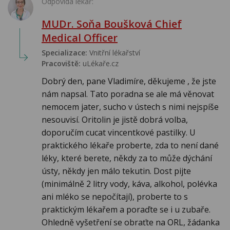
Odpovídá lékař:
MUDr. Soňa Boušková Chief
Medical Officer
Specializace:
Vnitřní lékařství
Pracoviště:
uLékaře.cz
Dobrý den, pane Vladimíre, děkujeme , že jste
nám napsal. Tato poradna se ale má věnovat
nemocem jater, sucho v ústech s nimi nejspíše
nesouvisí. Oritolin je jistě dobrá volba,
doporučím cucat vincentkové pastilky. U
praktického lékaře proberte, zda to není dané
léky, které berete, někdy za to může dýchání
ústy, někdy jen málo tekutin. Dost pijte
(minimálně 2 litry vody, káva, alkohol, polévka
ani mléko se nepočítají), proberte to s
praktickým lékařem a poraďte se i u zubaře.
Ohledně vyšetření se obraťte na ORL, žádanka