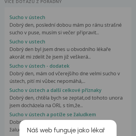
VÍCE DOTAZŮ Z PORADNY
Sucho v ústech
Dobrý den, poslední dobou mám po ránu strašné
sucho v puse, musím si večer připravit...
Sucho v ustech
Dobrý den byl jsem dnes u obvodního lékaře
akorát mi zdelit že jsem již veškerá...
Sucho v ústech - dodatek
Dobrý den, mám od včerejšího dne velmi sucho v
ústech, pití mi vůbec nepomáhá,...
Sucho v ústech a další celkové příznaky
Dobrý den, chtěla bych se zeptat,od tohoto unora
jsem docházela na ORL s tím,že...
Sucho v ústech a potíže se žaludkem
Dobrý den, mám už asi 14 dní bolesti kolem
žaludku, nadýmání a nepříjemný pocit...
Náš web funguje jako lékař