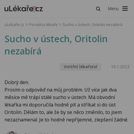
Menu
uLékaře.cz
Poradna lékaře
Sucho v ústech, Oritolin nezabírá
Sucho v ústech, Oritolin
nezabírá
Vnitřní lékařství
10.1.2023
Dobrý den.
Prosím o odpověď na můj problém. Už více jak dva
měsíce mě trápí stálé sucho v ústech. Má obvodní
lékařka mi doporučila hodně pít a stříkat si do úst
Oritolin. Dělám to, ale že by se něco změnilo, to jsem
nezaznamenal. Je to hodně nepříjemné, zlepšení žádné.