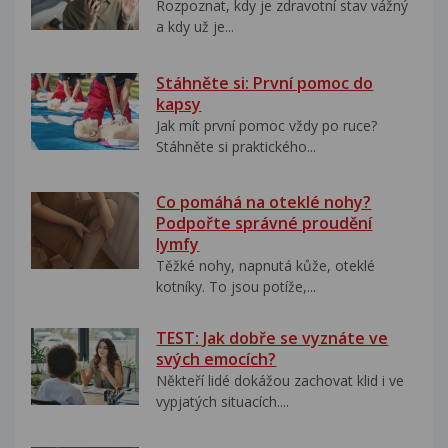
Rozpoznat, kdy je zdravotní stav vážný
a kdy už je...
Stáhněte si: První pomoc do
kapsy
Jak mít první pomoc vždy po ruce?
Stáhněte si praktického...
Co pomáhá na oteklé nohy?
Podpořte správné proudění
lymfy
Těžké nohy, napnutá kůže, oteklé
kotníky. To jsou potíže,...
TEST: Jak dobře se vyznáte ve
svých emocích?
Někteří lidé dokážou zachovat klid i ve
vypjatých situacích....