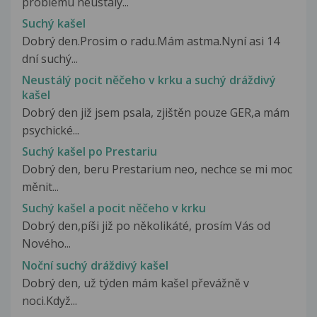
problému neustálý...
Suchý kašel
Dobrý den.Prosim o radu.Mám astma.Nyní asi 14
dní suchý...
Neustálý pocit něčeho v krku a suchý dráždivý
kašel
Dobrý den již jsem psala, zjištěn pouze GER,a mám
psychické...
Suchý kašel po Prestariu
Dobrý den, beru Prestarium neo, nechce se mi moc
měnit...
Suchý kašel a pocit něčeho v krku
Dobrý den,píši již po několikáté, prosím Vás od
Nového...
Noční suchý dráždivý kašel
Dobrý den, už týden mám kašel převážně v
noci.Když...