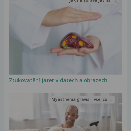
Jak na zdravá játra?
Ztukovatění jater v datech a obrazech
Myasthenia gravis – vše, co...