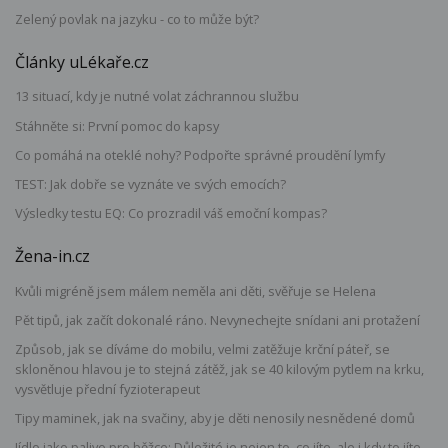
Zelený povlak na jazyku - co to může být?
Články uLékaře.cz
13 situací, kdy je nutné volat záchrannou službu
Stáhněte si: První pomoc do kapsy
Co pomáhá na oteklé nohy? Podpořte správné proudění lymfy
TEST: Jak dobře se vyznáte ve svých emocích?
Výsledky testu EQ: Co prozradil váš emoční kompas?
Žena-in.cz
Kvůli migréně jsem málem neměla ani děti, svěřuje se Helena
Pět tipů, jak začít dokonalé ráno. Nevynechejte snídani ani protažení
Způsob, jak se díváme do mobilu, velmi zatěžuje krční páteř, se
skloněnou hlavou je to stejná zátěž, jak se 40 kilovým pytlem na krku,
vysvětluje přední fyzioterapeut
Tipy maminek, jak na svačiny, aby je děti nenosily nesnědené domů
Jídlo jako palivo pro běžce: Důležité je nejen to, co jíte, ale i kdy to jíte