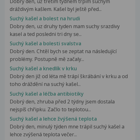
Dobrý den, už třetím týdnem trpím suchým
dráždivým kašlem. Kašel byl ještě před...
Suchý kašel a bolest na hrudi
Dobry den, uz druhy tyden mam suchy srazdivy
kasel a ted posledni tri dny se...
Suchý kašel a bolesti svalstva
Dobrý den. Chtěl bych se zeptat na následující
problémy. Postupně mě začaly...
Suchý kašel a knedlík v krku
Dobrý den již od léta mě trápí škrábání v krku a od
toho dráždění na suchý kašel...
Suchý kašel a léčba antibiotiky
Dobrý den, zhruba před 2 týdny jsem dostala
nejspíš chřipku. Začlo to teplotou...
Suchý kašel a lehce žvýšená teplota
Dobrý den, minulý týden mne trápil suchý kašel a
lehce zvýšená teplota večer...