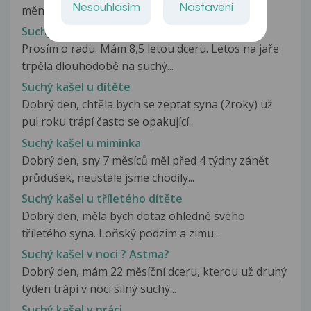
Nesouhlasím
Nastavení
měnit léky, pry je to dobry...
Suchý kašel u dcery
Prosím o radu. Mám 8,5 letou dceru. Letos na jaře
trpěla dlouhodobě na suchý...
Suchý kašel u dítěte
Dobrý den, chtěla bych se zeptat syna (2roky) už
pul roku trápí často se opakující...
Suchý kašel u miminka
Dobrý den, sny 7 měsíců měl před 4 týdny zánět
průdušek, neustále jsme chodily...
Suchý kašel u tříletého dítěte
Dobrý den, měla bych dotaz ohledně svého
tříletého syna. Loňský podzim a zimu...
Suchý kašel v noci ? Astma?
Dobrý den, mám 22 měsíční dceru, kterou už druhý
týden trápí v noci silný suchý...
Suchý kašel v práci