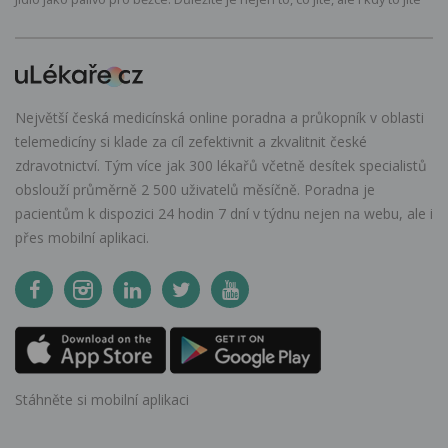
Největší česká medicínská online poradna a průkopník v oblasti
telemedicíny si klade za cíl zefektivnit a zkvalitnit české
zdravotnictví. Tým více jak 300 lékařů včetně desítek specialistů
obslouží průměrně 2 500 uživatelů měsíčně. Poradna je
pacientům k dispozici 24 hodin 7 dní v týdnu nejen na webu, ale i
přes mobilní aplikaci.
Stáhněte si mobilní aplikaci