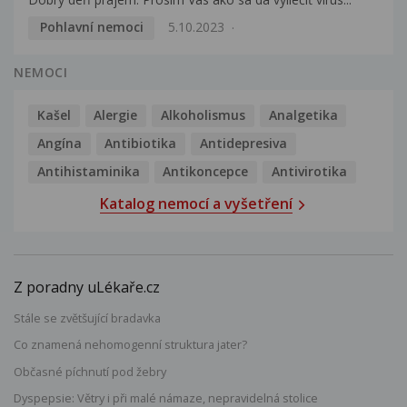
Pohlavní nemoci
5.10.2023
NEMOCI
Kašel
Alergie
Alkoholismus
Analgetika
Angína
Antibiotika
Antidepresiva
Antihistaminika
Antikoncepce
Antivirotika
Katalog nemocí a vyšetření
Z poradny uLékaře.cz
Stále se zvětšující bradavka
Co znamená nehomogenní struktura jater?
Občasné píchnutí pod žebry
Dyspepsie: Větry i při malé námaze, nepravidelná stolice