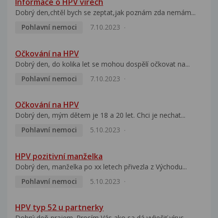
Informace o HPV virech
Dobrý den,chtěl bych se zeptat,jak poznám zda nemám...
Pohlavní nemoci
7.10.2023
Očkování na HPV
Dobrý den, do kolika let se mohou dospělí očkovat na...
Pohlavní nemoci
7.10.2023
Očkování na HPV
Dobrý den, mým dětem je 18 a 20 let. Chci je nechat...
Pohlavní nemoci
5.10.2023
HPV pozitivní manželka
Dobrý den, manželka po xx letech přivezla z Východu...
Pohlavní nemoci
5.10.2023
HPV typ 52 u partnerky
Dobrý deň prajem. Prosím Vás ako sa dá vyliečiť vírus...