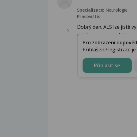
Specializace:
Neurologie
Pracoviště:
Dobrý den. ALS lze jistě vy
potíže pro nemoc také n...
Pro zobrazení odpovědi 
Přihlášení/registrace j
Přihlásit se