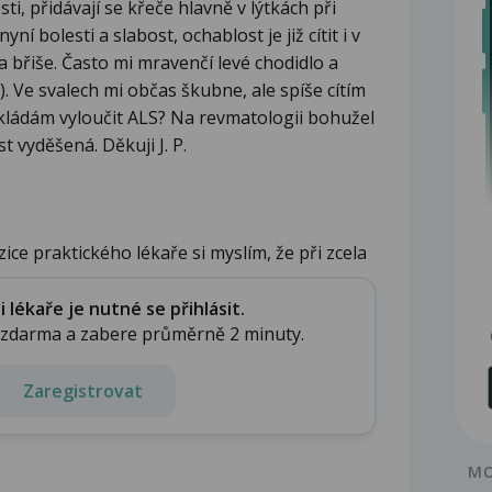
ti, přidávají se křeče hlavně v lýtkách při
ní bolesti a slabost, ochablost je již cítit i v
na břiše. Často mi mravenčí levé chodidlo a
). Ve svalech mi občas škubne, ale spíše cítím
řikládám vyloučit ALS? Na revmatologii bohužel
 vyděšená. Děkuji J. P.
ice praktického lékaře si myslím, že při zcela
lékaře je nutné se přihlásit.
e zdarma a zabere průměrně 2 minuty.
Zaregistrovat
MO