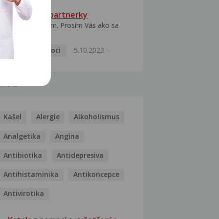
HPV typ 52 u partnerky
Dobrý deň prajem. Prosím Vás ako sa
dá vyliečiť vírus...
Pohlavní nemoci
5.10.2023
MOCI
Kašel
Alergie
Alkoholismus
Analgetika
Angína
Antibiotika
Antidepresiva
Antihistaminika
Antikoncepce
Antivirotika