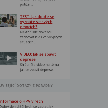
potíže,...
TEST: Jak dobře se
vyznáte ve svých
emocích?
Někteří lidé dokážou
zachovat klid i ve vypjatých
situacích....
VIDEO: Jak se zbavit
deprese
Shlédněte video na téma
jak se zbavit deprese..
UVISEJÍCÍ DOTAZY Z PORADNY
Informace o HPV virech
Dobrý den,chtěl bych se zeptat,jak