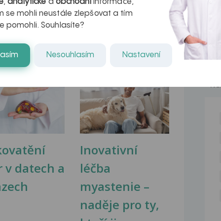
é
,
analytické
a
obchodní
informace,
nezvyklá svalová...
 se mohli neustále zlepšovat a tím
e pomohli. Souhlasíte?
lasím
Nesouhlasím
Nastavení
na zdravá játra?
Myasthenia gravis – vše, co...
NE
kovatění
Inovativní
r v datech a
léčba
azech
myastenie –
naděje pro ty,