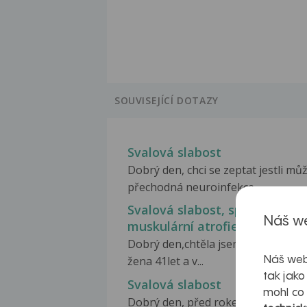
SOUVISEJÍCÍ DOTAZY
Svalová slabost
Dobrý den, chci se zeptat jestli mů
přechodná neuroinfekce...
Svalová slabost, spinální
Náš we
muskulární atrofie
Dobrý den,chtěla jsem se zeptat j
žena 41let a v...
Náš web
tak jako
Svalová slabost
mohl co
Dobrý den, před rokem jsem dosta