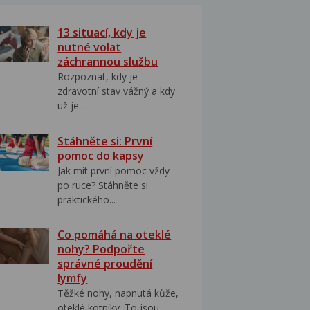
13 situací, kdy je
nutné volat
záchrannou službu
Rozpoznat, kdy je
zdravotní stav vážný a kdy
už je...
Stáhněte si: První
pomoc do kapsy
Jak mít první pomoc vždy
po ruce? Stáhněte si
praktického...
Co pomáhá na oteklé
nohy? Podpořte
správné proudění
lymfy
Těžké nohy, napnutá kůže,
oteklé kotníky. To jsou