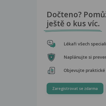
Dočteno? Pomů
ještě o kus víc.
Lékaři všech special
Naplánujte si preve
Objevujte praktické 
Zaregistrovat se zdarma