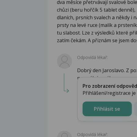
dva měsíce přetrvávají svalové boles
chůzi (beru hořčík 5 tablet denně), ny
dlaních, prsních svalech a někdy i 
prsty na levé ruce (malík a prsteník
tu slabost. Lze z výsledků které p
zatím čekám. A přiznám se jsem dost
Odpovídá lékař:
Dobrý den Jaroslavo. Z poz
normálním nálezu ...
Pro zobrazení odpovědi 
Přihlášení/registrace j
Přihlásit se
Odpovídá lékař: