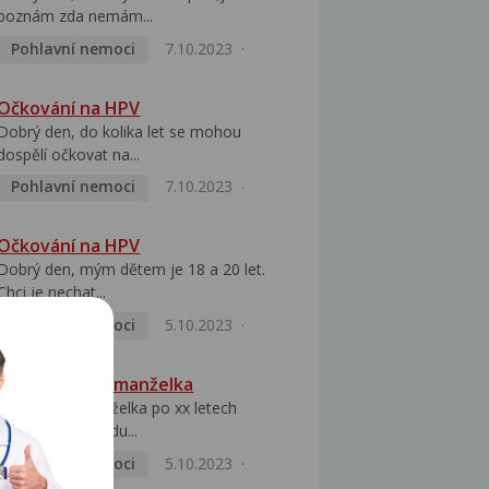
poznám zda nemám...
Pohlavní nemoci
7.10.2023
Očkování na HPV
Dobrý den, do kolika let se mohou
dospělí očkovat na...
Pohlavní nemoci
7.10.2023
Očkování na HPV
Dobrý den, mým dětem je 18 a 20 let.
Chci je nechat...
Pohlavní nemoci
5.10.2023
HPV pozitivní manželka
Dobrý den, manželka po xx letech
přivezla z Východu...
Pohlavní nemoci
5.10.2023