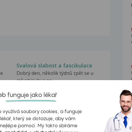
Svalová slabost a fascikulace
že
Dobrý den, několik týdnů zpět se u
mě objevily a po...
Svalová poranění
b funguje jako lékař
Dobrý den, meho manžela vždycky po
sem
sportu boli lýtko....
 využívá soubory cookies, a funguje
 lékař, který se dotazuje, aby vám
Svalová slabost, třes
 nejlépe pomoci. My takto sbíráme
la
Dobrý den, již zhruba měsíc mě trápí