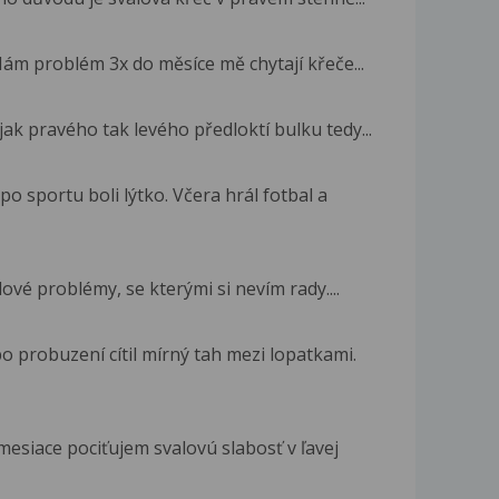
ám problém 3x do měsíce mě chytají křeče...
ak pravého tak levého předloktí bulku tedy...
 sportu boli lýtko. Včera hrál fotbal a
ové problémy, se kterými si nevím rady....
o probuzení cítil mírný tah mezi lopatkami.
esiace pociťujem svalovú slabosť v ľavej