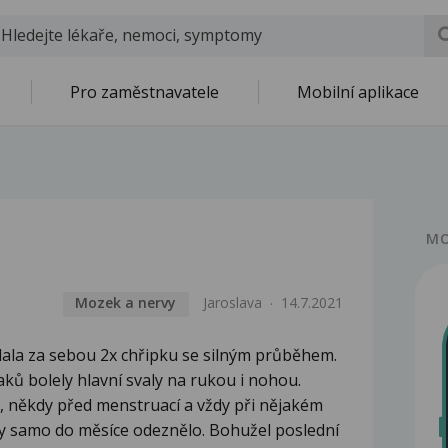
Pro zaměstnavatele
Mobilní aplikace
MO
Mozek a nervy
Jaroslava
14.7.2021
lala za sebou 2x chřipku se silným průběhem.
aků bolely hlavní svaly na rukou i nohou.
ži, někdy před menstruací a vždy při nějakém
dy samo do měsíce odeznělo. Bohužel poslední