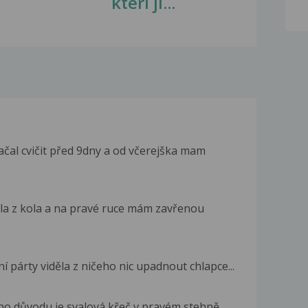
kteří ji...
čal cvičit před 9dny a od včerejška mam
la z kola a na pravé ruce mám zavřenou
párty viděla z ničeho nic upadnout chlapce...
ho důvodu je svalová křeč v pravém stehně...