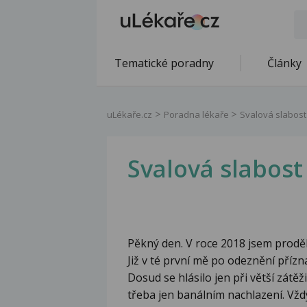
Tematické poradny
Články
uLékaře.cz
Poradna lékaře
Svalová slabost
Svalová slabost
Pěkný den. V roce 2018 jsem prodě
Již v té první mě po odeznění přízn
Dosud se hlásilo jen při větší zátě
třeba jen banálním nachlazení. Vž