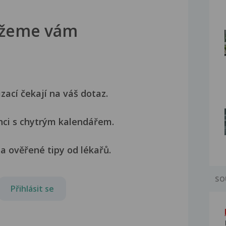
žeme vám
izací čekají na váš dotaz.
nci s chytrým kalendářem.
a ověřené tipy od lékařů.
SO
Přihlásit se