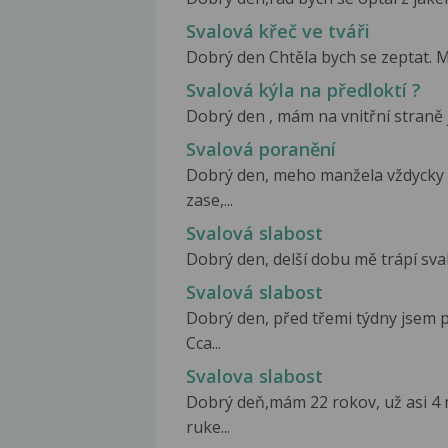
Svalová křeč ve tváři
Dobrý den Chtěla bych se zeptat. M
Svalová kýla na předloktí ?
Dobrý den , mám na vnitřní straně j
Svalová poranění
Dobrý den, meho manžela vždycky po
zase,...
Svalová slabost
Dobrý den, delší dobu mě trápí sval
Svalová slabost
Dobrý den, před třemi týdny jsem p
Cca...
Svalova slabost
Dobrý deň,mám 22 rokov, už asi 4 m
ruke...