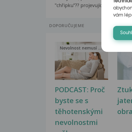
technick
"chřipku"?? projevující...
abychom
vám lép
DOPORUČUJEME
Souh
Nevolnost nemusí být nutnou...
Jak 
PODCAST: Proč
Ztu
byste se s
jate
těhotenskými
obr
nevolnostmi