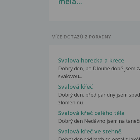
měla...
VÍCE DOTAZŮ Z PORADNY
Svalova horecka a krece
Dobrý den, po Dlouhé době jsem za
svalovou...
Svalová křeč
Dobrý den, před pár dny jsem spad
zlomeninu...
Svalová křeč celého těla
Dobrý den Nedávno jsem na taneční 
Svalová křeč ve stehně.
Dobrý den,rád bych se optal z jaké