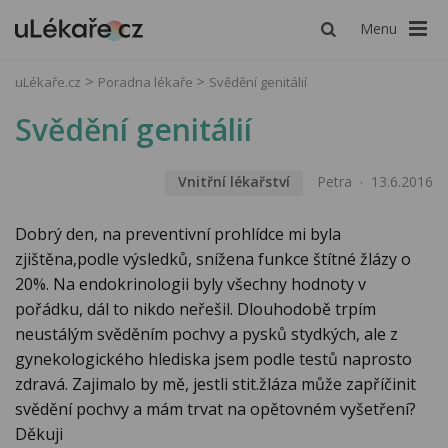
Menu
uLékaře.cz
Poradna lékaře
Svědění genitálií
Svědění genitálií
Vnitřní lékařství
Petra
13.6.2016
Dobrý den, na preventivní prohlídce mi byla
zjištěna,podle výsledků, snížena funkce štítné žlázy o
20%. Na endokrinologii byly všechny hodnoty v
pořádku, dál to nikdo neřešil. Dlouhodobě trpím
neustálým svěděním pochvy a pysků stydkých, ale z
gynekologického hlediska jsem podle testů naprosto
zdravá. Zajimalo by mě, jestli stit.žláza může zapříčinit
svědění pochvy a mám trvat na opětovném vyšetření?
Děkuji