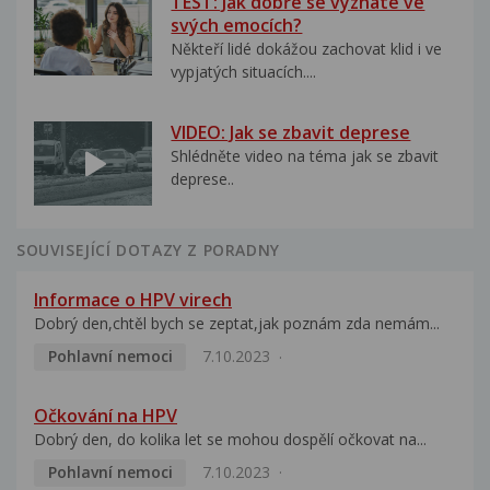
TEST: Jak dobře se vyznáte ve
svých emocích?
Někteří lidé dokážou zachovat klid i ve
vypjatých situacích....
VIDEO: Jak se zbavit deprese
Shlédněte video na téma jak se zbavit
deprese..
SOUVISEJÍCÍ DOTAZY Z PORADNY
Informace o HPV virech
Dobrý den,chtěl bych se zeptat,jak poznám zda nemám...
Pohlavní nemoci
7.10.2023
Očkování na HPV
Dobrý den, do kolika let se mohou dospělí očkovat na...
Pohlavní nemoci
7.10.2023