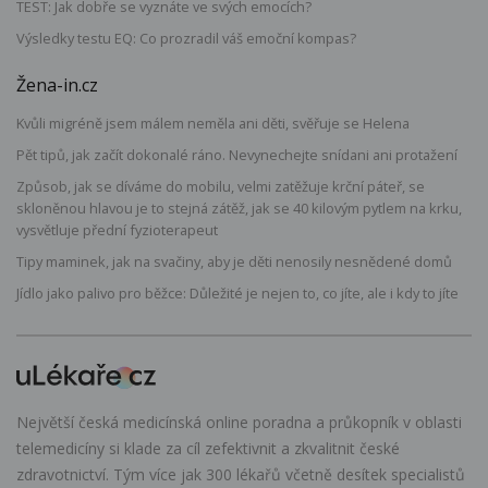
TEST: Jak dobře se vyznáte ve svých emocích?
Výsledky testu EQ: Co prozradil váš emoční kompas?
Žena-in.cz
Kvůli migréně jsem málem neměla ani děti, svěřuje se Helena
Pět tipů, jak začít dokonalé ráno. Nevynechejte snídani ani protažení
Způsob, jak se díváme do mobilu, velmi zatěžuje krční páteř, se
skloněnou hlavou je to stejná zátěž, jak se 40 kilovým pytlem na krku,
vysvětluje přední fyzioterapeut
Tipy maminek, jak na svačiny, aby je děti nenosily nesnědené domů
Jídlo jako palivo pro běžce: Důležité je nejen to, co jíte, ale i kdy to jíte
Největší česká medicínská online poradna a průkopník v oblasti
telemedicíny si klade za cíl zefektivnit a zkvalitnit české
zdravotnictví. Tým více jak 300 lékařů včetně desítek specialistů