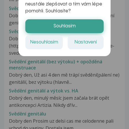
neustále zlepšovat a tím vám lépe
Svědění Genitálií
pomohli. Souhlasíte?
Dobrý den,je tomu asi 3dny co mě začalo svědění
genitalií.Není mi ješte 15let...
Souhlasím
Svědění genitálií (2)
Dobrý den , již jsem posílala dotaz
Nesouhlasím
Nastavení
(http://www.ulekare.cz/poradna-lekare/neustale-
svedeni-genitalii-88358)...
Svědění genitálií (bez výtoku) + opožděná
menstruace
Dobrý den, Už asi 4 den mě trápí svědění(pálení ne)
genitálií, bez výtoku (hlavně...
Svědění genitálií a výtok vs. HA
Dobrý den, minulý měsíc jsem začala brát opět
antikoncepci Artizia. Nikdy dřív...
Svědění genitálu
Dobry den Prosim uz delsi cas me celodenne pali
vchod do vaginy. Dostala jsem...