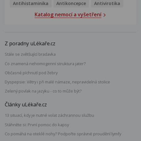
Antihistaminika
Antikoncepce
Antivirotika
Katalog nemocí a vyšetření
Z poradny uLékaře.cz
Stále se zvětšující bradavka
Co znamená nehomogenní struktura jater?
Občasné píchnutí pod žebry
Dyspepsie: Větry i při malé námaze, nepravidelná stolice
Zelený povlak na jazyku - co to může být?
Články uLékaře.cz
13 situací, kdy je nutné volat záchrannou službu
Stáhněte si: První pomoc do kapsy
Co pomáhá na oteklé nohy? Podpořte správné proudění lymfy