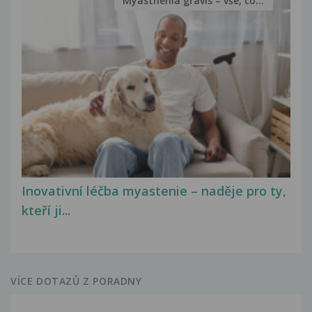
Myasthenia gravis – vše, co...
Inovativní léčba myastenie – naděje pro ty,
kteří ji...
VÍCE DOTAZŮ Z PORADNY