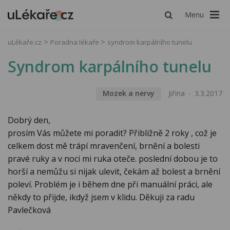
Menu
uLékaře.cz
Poradna lékaře
syndrom karpálního tunelu
Syndrom karpálního tunelu
Mozek a nervy
Jiřina
3.3.2017
Dobrý den,
prosím Vás můžete mi poradit? Přibližně 2 roky , což je
celkem dost mě trápí mravenčení, brnění a bolesti
pravé ruky a v noci mi ruka oteče. poslední dobou je to
horší a nemůžu si nijak ulevit, čekám až bolest a brnění
poleví. Problém je i během dne při manuální práci, ale
někdy to přijde, ikdyž jsem v klidu. Děkuji za radu
Pavlečková