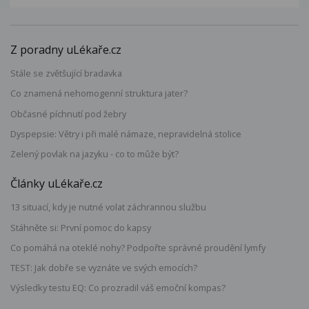
Z poradny uLékaře.cz
Stále se zvětšující bradavka
Co znamená nehomogenní struktura jater?
Občasné píchnutí pod žebry
Dyspepsie: Větry i při malé námaze, nepravidelná stolice
Zelený povlak na jazyku - co to může být?
Články uLékaře.cz
13 situací, kdy je nutné volat záchrannou službu
Stáhněte si: První pomoc do kapsy
Co pomáhá na oteklé nohy? Podpořte správné proudění lymfy
TEST: Jak dobře se vyznáte ve svých emocích?
Výsledky testu EQ: Co prozradil váš emoční kompas?