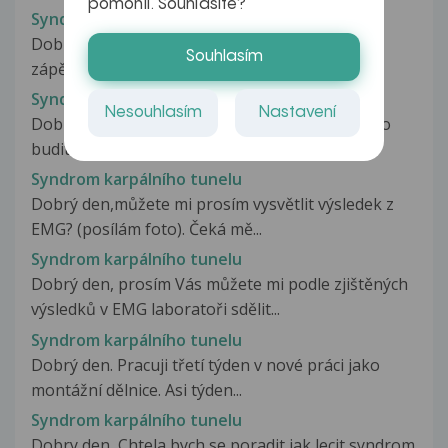
pomohli. Souhlasíte?
Syndrom karpálního tunelu
Dobrý den, Od toho týdne cítíp tupou bolest v
Souhlasím
zápěstí, vystřelující až do...
Syndrom karpálního tunelu
Nesouhlasím
Nastavení
Dobrý den, před cca půl rokem, mě v noci začalo
budit brnění v prstech na...
Syndrom karpálního tunelu
Dobrý den,můžete mi prosím vysvětlit výsledek z
EMG? (posílám foto). Čeká mě...
Syndrom karpálního tunelu
Dobrý den, prosím Vás můžete mi podle zjištěných
výsledků v EMG laboratoři sdělit...
Syndrom karpálního tunelu
Dobrý den. Pracuji třetí týden v nové práci jako
montážní dělnice. Asi týden...
Syndrom karpálního tunelu
Dobry den, Chtela bych se poradit jak lecit syndrom