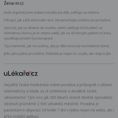
Žena-in.cz
Kvůli migréně jsem málem neměla ani děti, svěřuje se Helena
Pět tipů, jak začít dokonalé ráno. Nevynechejte snídani ani protažení
Způsob, jak se díváme do mobilu, velmi zatěžuje krční páteř, se
skloněnou hlavou je to stejná zátěž, jak se 40 kilovým pytlem na krku,
vysvětluje přední fyzioterapeut
Tipy maminek, jak na svačiny, aby je děti nenosily nesnědené domů
Jídlo jako palivo pro běžce: Důležité je nejen to, co jíte, ale i kdy to jíte
Největší česká medicínská online poradna a průkopník v oblasti
telemedicíny si klade za cíl zefektivnit a zkvalitnit české
zdravotnictví. Tým více jak 300 lékařů včetně desítek specialistů
obslouží průměrně 2 500 uživatelů měsíčně. Poradna je
pacientům k dispozici 24 hodin 7 dní v týdnu nejen na webu, ale i
přes mobilní aplikaci.