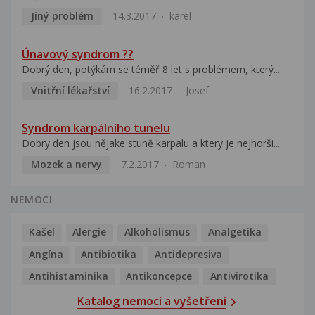
Jiný problém
14.3.2017
karel
Únavový syndrom ??
Dobrý den, potýkám se téměř 8 let s problémem, který...
Vnitřní lékařství
16.2.2017
Josef
Syndrom karpálního tunelu
Dobry den jsou nějake stunĕ karpalu a ktery je nejhorši...
Mozek a nervy
7.2.2017
Roman
NEMOCI
Kašel
Alergie
Alkoholismus
Analgetika
Angína
Antibiotika
Antidepresiva
Antihistaminika
Antikoncepce
Antivirotika
Katalog nemocí a vyšetření