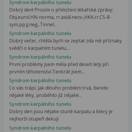
Syndrom karpálního tunelu
Dobrý den! Prosím o přeložení lékařské zprávy:
Obj.eurol.HN norma, rr.axiál.nezv.,HKK.rr.C5-8-
sym,pp.jj.neg.,Tinnel...
Syndrom karpálního tunelu
Dobrý večer, chtěla bych se zeptat zda mě příznaky
svědčí o karpalním tunelu....
Syndrom karpálního tunelu
První problémy jsem měla před deseti lety při
prvním těhotenství.Tenkrát jsem...
Syndrom karpálního tunelu
Co vás trápí, jak dlouho problém trvá, berete
nějaké léky, proběhlo již nějaké...
Syndrom karpálního tunelu
Dobry den jsou nějake stunĕ karpalu a ktery je
nejhorši stupeñ dekuji
Syndrom karpalniho tunelu