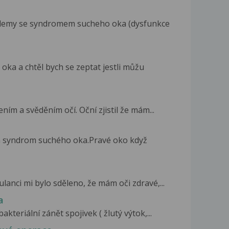
blemy se syndromem sucheho oka (dysfunkce
a a chtěl bych se zeptat jestli můžu
ním a svěděním očí. Oční zjistil že mám...
 syndrom suchého oka.Pravé oko když
lanci mi bylo sděleno, že mám oči zdravé,...
a
kteriální zánět spojivek ( žlutý výtok,...