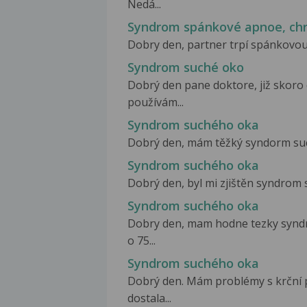
Nedá...
Syndrom spánkové apnoe, ch
Dobry den, partner trpí spánkovou
Syndrom suché oko
Dobrý den pane doktore, již skor
používám...
Syndrom suchého oka
Dobrý den, mám těžký syndorm such
Syndrom suchého oka
Dobrý den, byl mi zjištěn syndrom 
Syndrom suchého oka
Dobry den, mam hodne tezky synd
o 75...
Syndrom suchého oka
Dobrý den. Mám problémy s krční p
dostala...