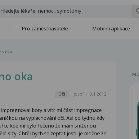
Pro zaměstnavatele
Mobilní aplikace
ho oka
ho oka
MO
Oči
Josef
9.1.2012
i impregnoval boty a vítr mi část impregnace
 vaničkou na vyplachování očí. Asi po týdnu kdy
lékařce kde mi bylo řečeno že mám sníženou
lé slzy. Chtěl bych se zeptat jestli je možné že