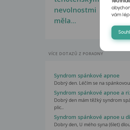
technick
nevolnostmi
abychom
vám lép
měla...
Souh
VÍCE DOTAZŮ Z PORADNY
Syndrom spánkové apnoe
Dobrý den. Léčím se na spánkovou op
Syndrom spánkové apnoe a riz
Dobrý den mám těžký syndrom spán
plic...
Syndrom spánkové apnoe u dí
Dobry den, U mého syna (6let) dl