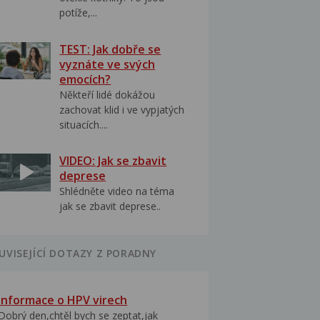
potíže,...
TEST: Jak dobře se
vyznáte ve svých
emocích?
Někteří lidé dokážou
zachovat klid i ve vypjatých
situacích....
VIDEO: Jak se zbavit
deprese
Shlédněte video na téma
jak se zbavit deprese..
UVISEJÍCÍ DOTAZY Z PORADNY
Informace o HPV virech
Dobrý den,chtěl bych se zeptat,jak