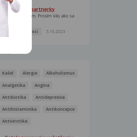
HPV typ 52 u partnerky
Dobrý deň prajem. Prosím Vás ako sa
dá vyliečiť vírus...
Pohlavní nemoci
5.10.2023
MOCI
Kašel
Alergie
Alkoholismus
Analgetika
Angína
Antibiotika
Antidepresiva
Antihistaminika
Antikoncepce
Antivirotika