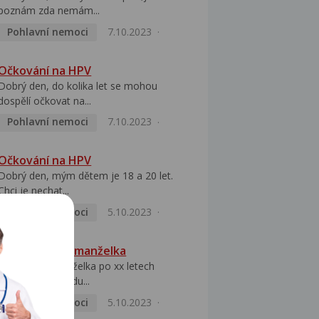
poznám zda nemám...
Pohlavní nemoci
7.10.2023
Očkování na HPV
Dobrý den, do kolika let se mohou
dospělí očkovat na...
Pohlavní nemoci
7.10.2023
Očkování na HPV
Dobrý den, mým dětem je 18 a 20 let.
Chci je nechat...
Pohlavní nemoci
5.10.2023
HPV pozitivní manželka
Dobrý den, manželka po xx letech
přivezla z Východu...
Pohlavní nemoci
5.10.2023