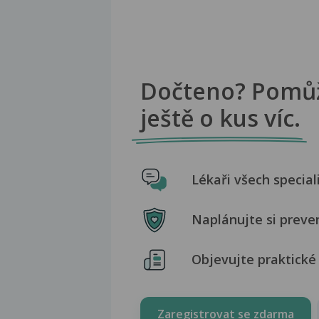
Dočteno? Pomů
ještě o kus víc.
Lékaři všech special
Naplánujte si preve
Objevujte praktické 
Zaregistrovat se zdarma