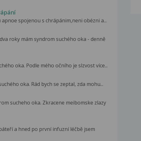
rápání
 apnoe spojenou s chrápánim,neni obézni a...
o dva roky mám syndrom suchého oka - denně
ého oka. Podle mého očního je slzvost více...
suchého oka. Rád bych se zeptal, zda mohu...
rom sucheho oka. Zkracene meibomske zlazy
áteří a hned po první infuzní léčbě jsem