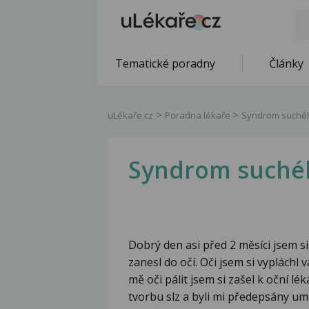
Tematické poradny
Články
uLékaře.cz
Poradna lékaře
Syndrom suché
Syndrom suché
Dobrý den asi před 2 měsíci jsem s
zanesl do očí. Oči jsem si vypláchl
mě oči pálit jsem si zašel k oční 
tvorbu slz a byli mi předepsány umě