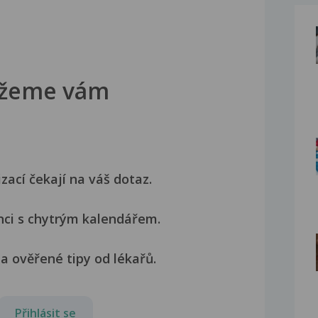
žeme vám
izací čekají na váš dotaz.
nci s chytrým kalendářem.
a ověřené tipy od lékařů.
Přihlásit se