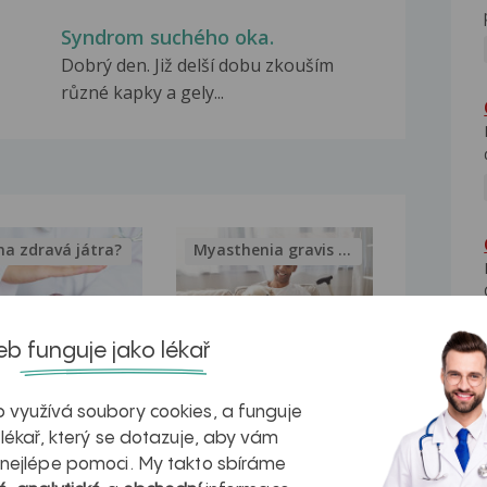
Syndrom suchého oka.
Dobrý den. Již delší dobu zkouším
různé kapky a gely...
na zdravá játra?
Myasthenia gravis – vše, co...
b funguje jako lékař
kovatění
Inovativní
 využívá soubory cookies, a funguje
r v datech a
léčba
 lékař, který se dotazuje, aby vám
 nejlépe pomoci. My takto sbíráme
azech
myastenie –