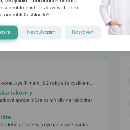
é
,
analytické
a
obchodní
informace,
naděje pro ty,
 se mohli neustále zlepšovat a tím
e pomohli. Souhlasíte?
kteří ji...
lasím
Nesouhlasím
Nastavení
NE
ne...kyslík mám již 2 roky a i s kyslíkem...
iko rakoviny
kové apnoe může to mít vliv na rakovinu
těte
ouhodobě problémy s dýcháním ve spánku.