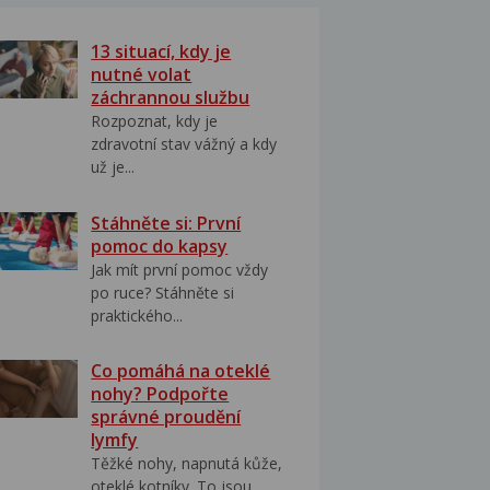
13 situací, kdy je
nutné volat
záchrannou službu
Rozpoznat, kdy je
zdravotní stav vážný a kdy
už je...
Stáhněte si: První
pomoc do kapsy
Jak mít první pomoc vždy
po ruce? Stáhněte si
praktického...
Co pomáhá na oteklé
nohy? Podpořte
správné proudění
lymfy
Těžké nohy, napnutá kůže,
oteklé kotníky. To jsou