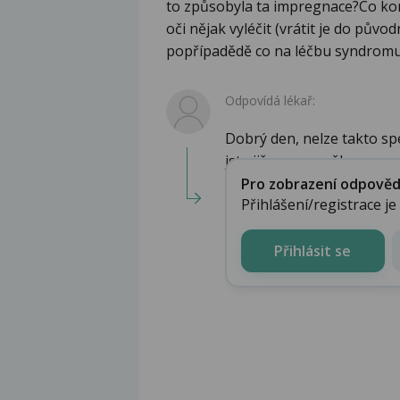
to způsobyla ta impregnace?Co kon
oči nějak vyléčit (vrátit je do půvo
popřípadědě co na léčbu syndromu
Odpovídá lékař:
Dobrý den, nelze takto spe
jste již nemoc měl a ...
Pro zobrazení odpovědi 
Přihlášení/registrace j
Přihlásit se