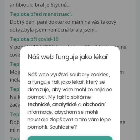
antibiotik, bral je 6týdnů...
Teplota před menstruací.
Dobrý den, paní doktorko mám na vás takový
dotaz,byla jsem nemocná brala jsem...
Teplota při covid-19
V pondělí 18.1.2021 jsem byl pozitivně testován na
covid 19. První 2 dny jsem...
Náš web funguje jako lékař
Teplota při kojení
Moje dítě má 3měsíce a je plně kojeno.Dnes jsem
Náš web využívá soubory cookies,
měla zvýšenou teplotu na38.Bude...
a funguje tak jako lékař, který se
Teplota při otoku a bolesti tváře.
dotazuje, aby vám mohl co nejlépe
Na konci letošních horkých dnů (konec dubna-
pomoci. My takto sbíráme
začátek května) mi otekla pravá...
technické
,
analytické
a
obchodní
informace, abychom se mohli
Teplota těla
neustále zlepšovat a tím vám lépe
Dobry den, chtel bych se zeptat, v klidove chvili se
pomohli. Souhlasíte?
mi nekdy meni teplota tela,...
Teplota u 11m dítěte