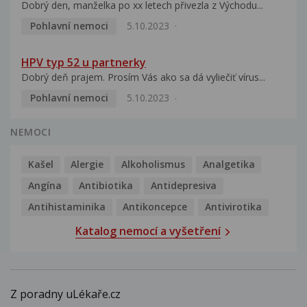
Dobrý den, manželka po xx letech přivezla z Východu...
Pohlavní nemoci
5.10.2023
HPV typ 52 u partnerky
Dobrý deň prajem. Prosím Vás ako sa dá vyliečiť vírus...
Pohlavní nemoci
5.10.2023
NEMOCI
Kašel
Alergie
Alkoholismus
Analgetika
Angína
Antibiotika
Antidepresiva
Antihistaminika
Antikoncepce
Antivirotika
Katalog nemocí a vyšetření
Z poradny uLékaře.cz