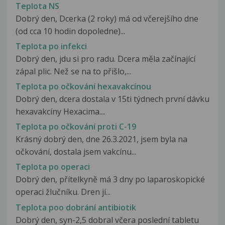
Teplota NS
Dobrý den, Dcerka (2 roky) má od včerejšího dne
(od cca 10 hodin dopoledne)...
Teplota po infekci
Dobrý den, jdu si pro radu. Dcera měla začínající
zápal plic. Než se na to přišlo,...
Teplota po očkování hexavakcínou
Dobrý den, dcera dostala v 15ti týdnech první dávku
hexavakcíny Hexacima....
Teplota po očkování proti C-19
Krásný dobrý den, dne 26.3.2021, jsem byla na
očkování, dostala jsem vakcínu...
Teplota po operaci
Dobrý den, přítelkyně má 3 dny po laparoskopické
operaci žlučníku. Dren jí...
Teplota poo dobrání antibiotik
Dobrý den, syn-2,5 dobral včera poslední tabletu