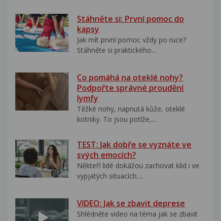
Stáhněte si: První pomoc do
kapsy
Jak mít první pomoc vždy po ruce?
Stáhněte si praktického...
Co pomáhá na oteklé nohy?
Podpořte správné proudění
lymfy
Těžké nohy, napnutá kůže, oteklé
kotníky. To jsou potíže,...
TEST: Jak dobře se vyznáte ve
svých emocích?
Někteří lidé dokážou zachovat klid i ve
vypjatých situacích....
VIDEO: Jak se zbavit deprese
Shlédněte video na téma jak se zbavit