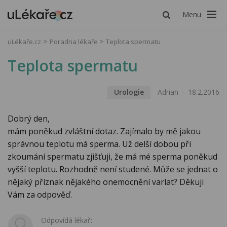
Menu
uLékaře.cz
Poradna lékaře
Teplota spermatu
Teplota spermatu
Urologie
Adrian
18.2.2016
Dobrý den,
mám poněkud zvláštní dotaz. Zajímalo by mě jakou
správnou teplotu má sperma. Už delší dobou při
zkoumání spermatu zjišťuji, že má mé sperma poněkud
vyšší teplotu. Rozhodně není studené. Může se jednat o
nějaký příznak nějakého onemocnění varlat? Děkuji
Vám za odpověď.
Odpovídá lékař: