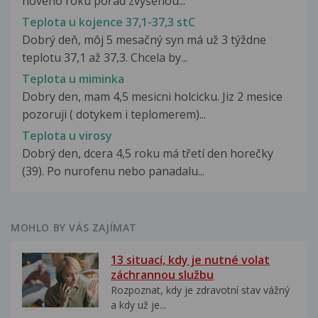
nového roku pořad zvýšenou...
Teplota u kojence 37,1-37,3 stC
Dobrý deň, môj 5 mesačný syn má už 3 týždne
teplotu 37,1 až 37,3. Chcela by...
Teplota u miminka
Dobry den, mam 4,5 mesicni holcicku. Jiz 2 mesice
pozoruji ( dotykem i teplomerem)...
Teplota u virosy
Dobrý den, dcera 4,5 roku má třetí den horečky
(39). Po nurofenu nebo panadalu...
MOHLO BY VÁS ZAJÍMAT
13 situací, kdy je nutné volat
záchrannou službu
Rozpoznat, kdy je zdravotní stav vážný
a kdy už je...