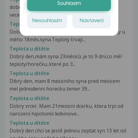
Souhlasím
dobrý den, ma 11-ti mesicni dcera dostala vcera
vecer teploty pres 38 (teplota...
Nesouhlasím
Nastavení
Teplota u 18měs.dítěte
Dobrý den,měla bych dotaz který se týká teploty u
mého 18měs.syna.Teploty trvají...
Teplota u dítěte
Dobrý den,mám syna 23měsíců..je to 9 dní,co měl
teploty/horečku..které po 3...
Teplota u dítěte
Dibry den, mam 8 mesicniho syna pred mesicem
mel jednodenni horecku temer 39...
Teplota u dítěte
Dobry vrcer. Mam 21mesicni dcerku, ktera trpi od
narozeni hipotomii ledvinove...
Teplota u dítěte
Dobrý den chci se jestě jednou zeptat syn 13 let od