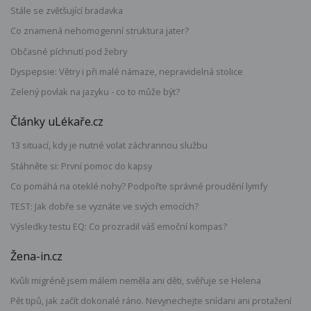
Stále se zvětšující bradavka
Co znamená nehomogenní struktura jater?
Občasné píchnutí pod žebry
Dyspepsie: Větry i při malé námaze, nepravidelná stolice
Zelený povlak na jazyku - co to může být?
Články uLékaře.cz
13 situací, kdy je nutné volat záchrannou službu
Stáhněte si: První pomoc do kapsy
Co pomáhá na oteklé nohy? Podpořte správné proudění lymfy
TEST: Jak dobře se vyznáte ve svých emocích?
Výsledky testu EQ: Co prozradil váš emoční kompas?
Žena-in.cz
Kvůli migréně jsem málem neměla ani děti, svěřuje se Helena
Pět tipů, jak začít dokonalé ráno. Nevynechejte snídani ani protažení