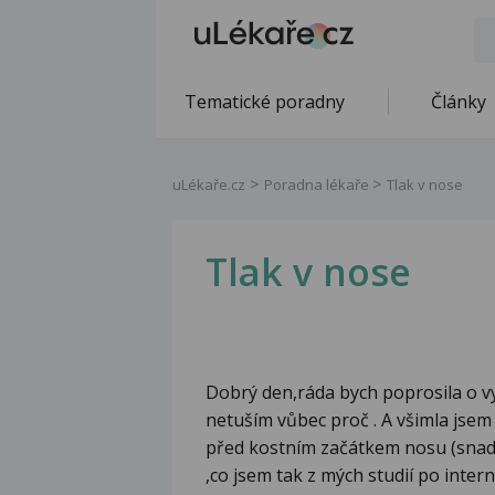
Tematické poradny
Články
uLékaře.cz
Poradna lékaře
Tlak v nose
Tlak v nose
Dobrý den,ráda bych poprosila o vys
netuším vůbec proč . A všimla jsem 
před kostním začátkem nosu (snad
,co jsem tak z mých studií po inter