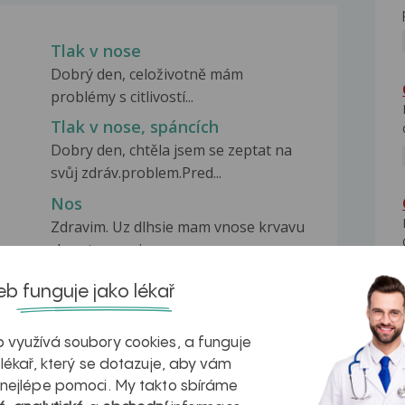
Tlak v nose
Dobrý den, celoživotně mám
problémy s citlivostí...
Tlak v nose, spáncích
Dobry den, chtěla jsem se zeptat na
svůj zdráv.problem.Pred...
Nos
Zdravim. Uz dlhsie mam vnose krvavu
chrastu, nos je...
b funguje jako lékař
 využívá soubory cookies, a funguje
 lékař, který se dotazuje, aby vám
na zdravá játra?
Myasthenia gravis – vše, co...
 nejlépe pomoci. My takto sbíráme