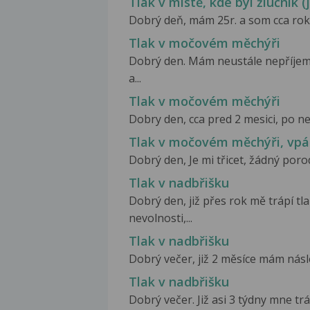
Tlak v místě, kde byl žlučník 
Dobrý deň, mám 25r. a som cca rok p
Tlak v močovém měchýři
Dobrý den. Mám neustále nepříjemn
a...
Tlak v močovém měchýři
Dobry den, cca pred 2 mesici, po ne
Tlak v močovém měchýři, vp
Dobrý den, Je mi třicet, žádný porod
Tlak v nadbřišku
Dobrý den, již přes rok mě trápí tla
nevolnosti,...
Tlak v nadbřišku
Dobrý večer, již 2 měsíce mám násled
Tlak v nadbřišku
Dobrý večer. Již asi 3 týdny mne trá