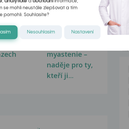
é
,
analytické
a
obchodní
informace,
 se mohli neustále zlepšovat a tím
e pomohli. Souhlasíte?
kovatění
Inovativní
lasím
Nesouhlasím
Nastavení
r v datech a
léčba
NE
azech
myastenie –
naděje pro ty,
kteří ji...