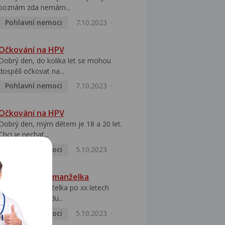
poznám zda nemám...
Pohlavní nemoci
7.10.2023
Očkování na HPV
Dobrý den, do kolika let se mohou
dospělí očkovat na...
Pohlavní nemoci
7.10.2023
Očkování na HPV
Dobrý den, mým dětem je 18 a 20 let.
Chci je nechat...
Pohlavní nemoci
5.10.2023
HPV pozitivní manželka
Dobrý den, manželka po xx letech
přivezla z Východu...
Pohlavní nemoci
5.10.2023