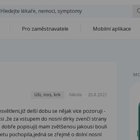
Pro zaměstnavatele
Mobilní aplikace
MO
Uši, nos, krk
Nikola
20.8.2021
větlení,již delší dobu se nějak více pozoruji -
si ,že za vstupem do nosní dírky zvenčí strany
 dobře popisuji) mam zvětšenou jakousi bouli
netu pochopila,jedná se zřejmě o dolní nosní