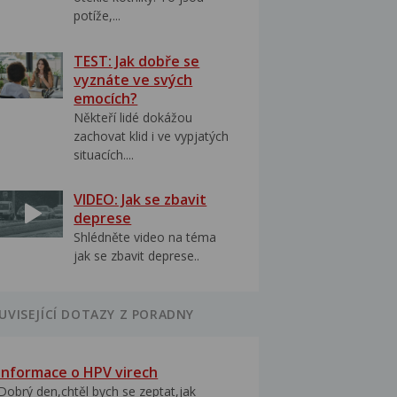
potíže,...
TEST: Jak dobře se
vyznáte ve svých
emocích?
Někteří lidé dokážou
zachovat klid i ve vypjatých
situacích....
VIDEO: Jak se zbavit
deprese
Shlédněte video na téma
jak se zbavit deprese..
UVISEJÍCÍ DOTAZY Z PORADNY
Informace o HPV virech
Dobrý den,chtěl bych se zeptat,jak