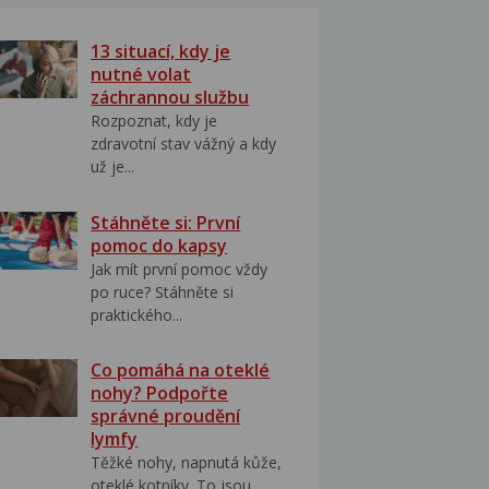
13 situací, kdy je
nutné volat
záchrannou službu
Rozpoznat, kdy je
zdravotní stav vážný a kdy
už je...
Stáhněte si: První
pomoc do kapsy
Jak mít první pomoc vždy
po ruce? Stáhněte si
praktického...
Co pomáhá na oteklé
nohy? Podpořte
správné proudění
lymfy
Těžké nohy, napnutá kůže,
oteklé kotníky. To jsou