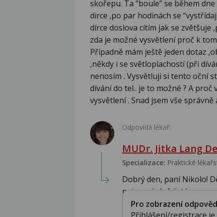
skořepu. Ta “boule” se během dne m
dirce ,po par hodinách se “vystřídaj
dírce doslova cítím jak se zvětšuje 
zda je možné vysvětlení proč k tomu
Případně mám ještě jeden dotaz ,ob
,někdy i se světloplachostí (při dív
nenosím . Vysvětluji si tento oční 
dívání do tel.. je to možné ? A proč
vysvětlení . Snad jsem vše správně
Odpovídá lékař:
MUDr. Jitka Lang De
Specializace:
Praktické lékařs
Dobrý den, paní Nikolo! D
nejsem úplně jistá co n...
Pro zobrazení odpovědi 
Přihlášení/registrace j