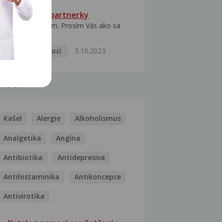
HPV typ 52 u partnerky
Dobrý deň prajem. Prosím Vás ako sa
dá vyliečiť vírus...
Pohlavní nemoci
5.10.2023
MOCI
Kašel
Alergie
Alkoholismus
Analgetika
Angína
Antibiotika
Antidepresiva
Antihistaminika
Antikoncepce
Antivirotika