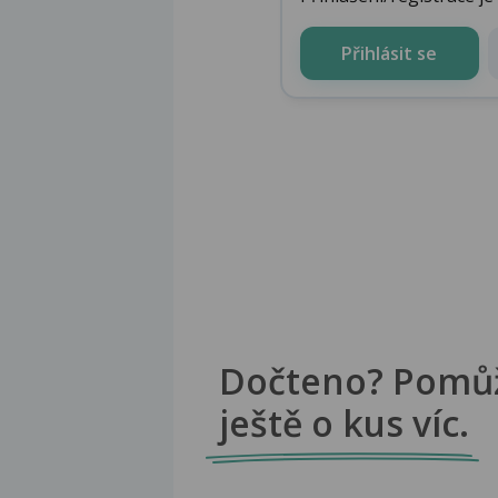
Přihlásit se
Dočteno? Pomů
ještě o kus víc.