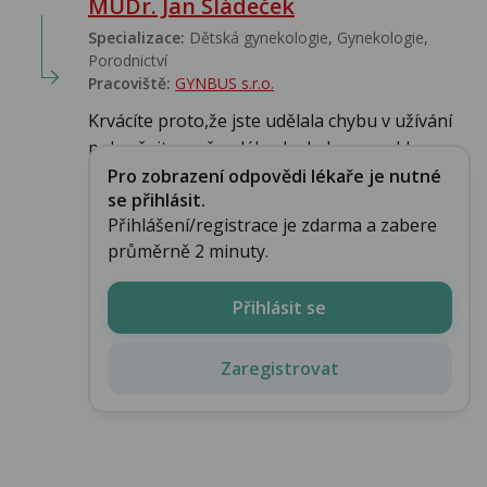
MUDr. Jan Sládeček
Specializace:
Dětská gynekologie, Gynekologie,
Porodnictví
Pracoviště:
GYNBUS s.r.o.
Krvácíte proto,že jste udělala chybu v užívání
pokračujte v něm dále,ale do konce cyklu s...
Pro zobrazení odpovědi lékaře je nutné
se přihlásit.
Přihlášení/registrace je zdarma a zabere
průměrně 2 minuty.
Přihlásit se
Zaregistrovat