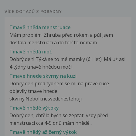
VÍCE DOTAZŮ Z PORADNY
Tmavě hnědá menstruace
Mám problém. Zhruba před rokem a půl jsem
dostala menstruaci a do teď to nemám...
Tmavě hnědá moč
Dobrý den! Týká se to mé mamky (61 let). Má už asi
4 týdny tmavě hnědou moč!...
Tmave hnede skvrny na kuzi
Dobry den,pred tydnem se mi na prave ruce
objevily tmave hnede
skvrny.Neboli,nesvedi,nestehuji...
Tmavě hnědé výtoky
Dobrý den, chtěla bych se zeptat, vždy před
menstruací cca 4-5 dnů mám hnědé...
Tmavě hnědý až černý výtok