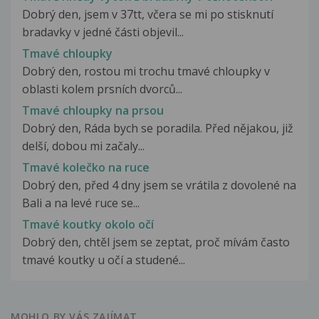
Dobrý den, jsem v 37tt, včera se mi po stisknutí
bradavky v jedné části objevil...
Tmavé chloupky
Dobrý den, rostou mi trochu tmavé chloupky v
oblasti kolem prsních dvorců...
Tmavé chloupky na prsou
Dobrý den, Ráda bych se poradila. Před nějakou, již
delší, dobou mi začaly...
Tmavé kolečko na ruce
Dobrý den, před 4 dny jsem se vrátila z dovolené na
Bali a na levé ruce se...
Tmavé koutky okolo očí
Dobrý den, chtěl jsem se zeptat, proč mívám často
tmavé koutky u očí a studené...
MOHLO BY VÁS ZAJÍMAT