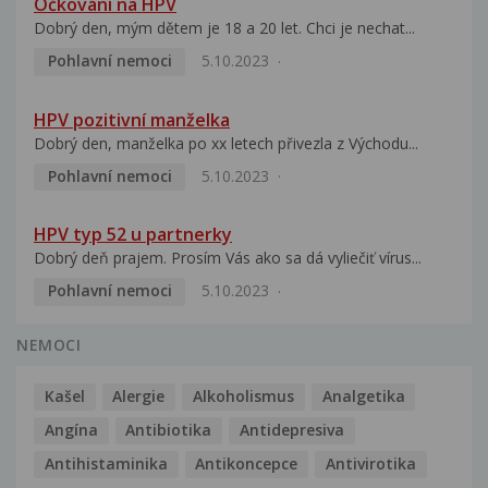
Očkování na HPV
Dobrý den, mým dětem je 18 a 20 let. Chci je nechat...
Pohlavní nemoci
5.10.2023
HPV pozitivní manželka
Dobrý den, manželka po xx letech přivezla z Východu...
Pohlavní nemoci
5.10.2023
HPV typ 52 u partnerky
Dobrý deň prajem. Prosím Vás ako sa dá vyliečiť vírus...
Pohlavní nemoci
5.10.2023
NEMOCI
Kašel
Alergie
Alkoholismus
Analgetika
Angína
Antibiotika
Antidepresiva
Antihistaminika
Antikoncepce
Antivirotika