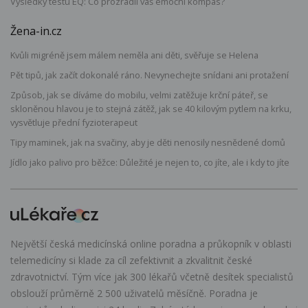
Výsledky testu EQ: Co prozradil váš emoční kompas?
Žena-in.cz
Kvůli migréně jsem málem neměla ani děti, svěřuje se Helena
Pět tipů, jak začít dokonalé ráno. Nevynechejte snídani ani protažení
Způsob, jak se díváme do mobilu, velmi zatěžuje krční páteř, se
skloněnou hlavou je to stejná zátěž, jak se 40 kilovým pytlem na krku,
vysvětluje přední fyzioterapeut
Tipy maminek, jak na svačiny, aby je děti nenosily nesnědené domů
Jídlo jako palivo pro běžce: Důležité je nejen to, co jíte, ale i kdy to jíte
Největší česká medicínská online poradna a průkopník v oblasti
telemedicíny si klade za cíl zefektivnit a zkvalitnit české
zdravotnictví. Tým více jak 300 lékařů včetně desítek specialistů
obslouží průměrně 2 500 uživatelů měsíčně. Poradna je