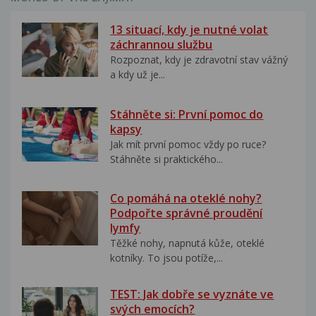
13 situací, kdy je nutné volat
záchrannou službu
Rozpoznat, kdy je zdravotní stav vážný
a kdy už je...
Stáhněte si: První pomoc do
kapsy
Jak mít první pomoc vždy po ruce?
Stáhněte si praktického...
Co pomáhá na oteklé nohy?
Podpořte správné proudění
lymfy
Těžké nohy, napnutá kůže, oteklé
kotníky. To jsou potíže,...
TEST: Jak dobře se vyznáte ve
svých emocích?