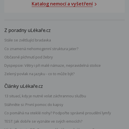
Katalog nemocí a vyšetření
Z poradny uLékaře.cz
Stále se zvětšující bradavka
Co znamená nehomogenní struktura jater?
Občasné píchnutí pod žebry
Dyspepsie: Větry i při malé námaze, nepravidelná stolice
Zelený povlak na jazyku - co to může být?
Články uLékaře.cz
13 situací, kdy je nutné volat záchrannou službu
Stáhněte si: První pomoc do kapsy
Co pomáhá na oteklé nohy? Podpořte správné proudění lymfy
TEST: Jak dobře se vyznáte ve svých emocích?