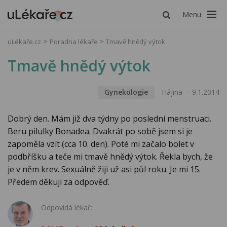
Menu
uLékaře.cz
Poradna lékaře
Tmavě hnědý výtok
Tmavě hnědý výtok
Gynekologie
Hájina
9.1.2014
Dobrý den. Mám již dva týdny po poslední menstruaci.
Beru pilulky Bonadea. Dvakrát po sobě jsem si je
zapoměla vzít (cca 10. den). Poté mi začalo bolet v
podbříšku a teče mi tmavě hnědý výtok. Řekla bych, že
je v něm krev. Sexuálně žiji už asi půl roku. Je mi 15.
Předem děkuji za odpověď.
Odpovídá lékař: