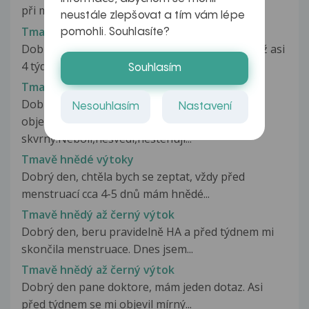
při menstruaci je strašně tmavá....
neustále zlepšovat a tím vám lépe
Tmavě hnědá moč
pomohli. Souhlasíte?
Dobrý den! Týká se to mé mamky (61 let). Má už asi
4 týdny tmavě hnědou moč!...
Souhlasím
Tmave hnede skvrny na kuzi
Dobry den,pred tydnem se mi na prave ruce
Nesouhlasím
Nastavení
objevily tmave hnede
skvrny.Neboli,nesvedi,nestehuji...
Tmavě hnědé výtoky
Dobrý den, chtěla bych se zeptat, vždy před
menstruací cca 4-5 dnů mám hnědé...
Tmavě hnědý až černý výtok
Dobrý den, beru pravidelně HA a před týdnem mi
skončila menstruace. Dnes jsem...
Tmavě hnědý až černý výtok
Dobrý den pane doktore, mám jeden dotaz. Asi
před týdnem se mi objevil mírný...