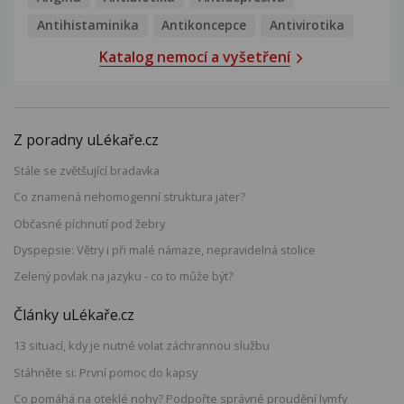
Antihistaminika
Antikoncepce
Antivirotika
Katalog nemocí a vyšetření
Z poradny uLékaře.cz
Stále se zvětšující bradavka
Co znamená nehomogenní struktura jater?
Občasné píchnutí pod žebry
Dyspepsie: Větry i při malé námaze, nepravidelná stolice
Zelený povlak na jazyku - co to může být?
Články uLékaře.cz
13 situací, kdy je nutné volat záchrannou službu
Stáhněte si: První pomoc do kapsy
Co pomáhá na oteklé nohy? Podpořte správné proudění lymfy