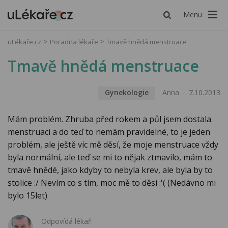
Menu
uLékaře.cz
Poradna lékaře
Tmavě hnědá menstruace
Tmavě hnědá menstruace
Gynekologie
Anna
7.10.2013
Mám problém. Zhruba před rokem a půl jsem dostala
menstruaci a do teď to nemám pravidelné, to je jeden
problém, ale ještě víc mě děsí, že moje menstruace vždy
byla normální, ale teď se mi to nějak ztmavilo, mám to
tmavě hnědé, jako kdyby to nebyla krev, ale byla by to
stolice :/ Nevím co s tím, moc mě to děsí :'( (Nedávno mi
bylo 15let)
Odpovídá lékař: