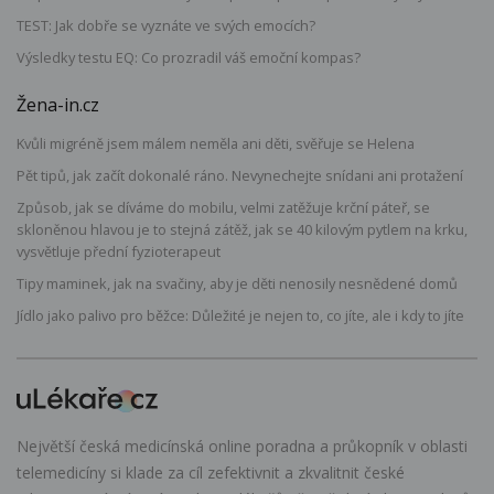
TEST: Jak dobře se vyznáte ve svých emocích?
Výsledky testu EQ: Co prozradil váš emoční kompas?
Žena-in.cz
Kvůli migréně jsem málem neměla ani děti, svěřuje se Helena
Pět tipů, jak začít dokonalé ráno. Nevynechejte snídani ani protažení
Způsob, jak se díváme do mobilu, velmi zatěžuje krční páteř, se
skloněnou hlavou je to stejná zátěž, jak se 40 kilovým pytlem na krku,
vysvětluje přední fyzioterapeut
Tipy maminek, jak na svačiny, aby je děti nenosily nesnědené domů
Jídlo jako palivo pro běžce: Důležité je nejen to, co jíte, ale i kdy to jíte
Největší česká medicínská online poradna a průkopník v oblasti
telemedicíny si klade za cíl zefektivnit a zkvalitnit české