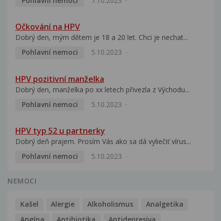
Pohlavní nemoci
7.10.2023
Očkování na HPV
Dobrý den, mým dětem je 18 a 20 let. Chci je nechat...
Pohlavní nemoci
5.10.2023
HPV pozitivní manželka
Dobrý den, manželka po xx letech přivezla z Východu...
Pohlavní nemoci
5.10.2023
HPV typ 52 u partnerky
Dobrý deň prajem. Prosím Vás ako sa dá vyliečiť vírus...
Pohlavní nemoci
5.10.2023
NEMOCI
Kašel
Alergie
Alkoholismus
Analgetika
Angína
Antibiotika
Antidepresiva