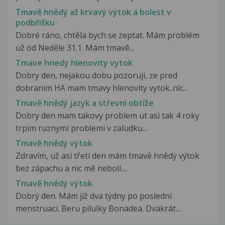
Tmavě hnědý až krvavý výtok a bolest v
podbřišku
Dobré ráno, chtěla bych se zeptat. Mám problém
už od Neděle 31.1. Mám tmavě...
Tmave hnedy hlenovity vytok
Dobry den, nejakou dobu pozoruji, ze pred
dobranim HA mam tmavy hlenovity vytok..nic...
Tmavě hnědý jazyk a střevní obtíže
Dobry den mam takovy problem ut asi tak 4 roky
trpim ruznymi problemi v zaludku...
Tmavě hnědý výtok
Zdravím, už asi třetí den mám tmavě hnědý výtok
bez zápachu a nic mě nebolí....
Tmavě hnědý výtok
Dobrý den. Mám již dva týdny po poslední
menstruaci. Beru pilulky Bonadea. Dvakrát...