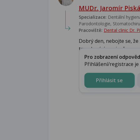
MUDr. Jaromír Pisk
Specializace:
Dentální hygiena
Parodontologie, Stomatochirur
Pracoviště:
Dental clinic Dr. 
Dobrý den, nebojte se, že
to nekrvácí masivně,...
Pro zobrazení odpovědi 
Přihlášení/registrace j
Přihlásit se