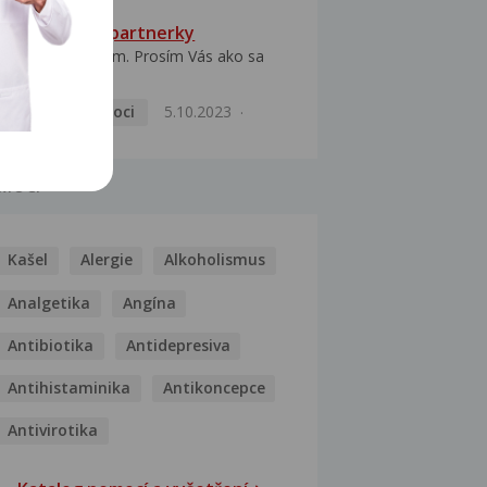
HPV typ 52 u partnerky
Dobrý deň prajem. Prosím Vás ako sa
dá vyliečiť vírus...
Pohlavní nemoci
5.10.2023
MOCI
Kašel
Alergie
Alkoholismus
Analgetika
Angína
Antibiotika
Antidepresiva
Antihistaminika
Antikoncepce
Antivirotika