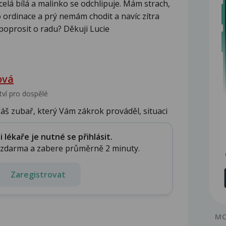
celá bílá a malinko se odchlipuje. Mám strach,
do ordinace a prý nemám chodit a navíc zítra
poprosit o radu? Děkuji Lucie
ová
tví pro dospělé
Váš zubař, který Vám zákrok prováděl, situaci
lékaře je nutné se přihlásit.
e zdarma a zabere průměrně 2 minuty.
Zaregistrovat
MO