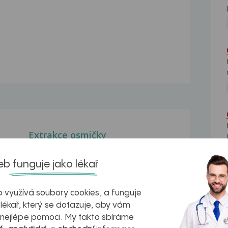
Extrakce osmičky
před
Dobrý den, před měsícem mi lékařka
provedla extrakci...
b funguje jako lékař
Trhání zubu
Trhání zubu, před týdnem jsem byl na
 využívá soubory cookies, a funguje
trhání zubu...
 lékař, který se dotazuje, aby vám
 nejlépe pomoci. My takto sbíráme
Trhání zubů