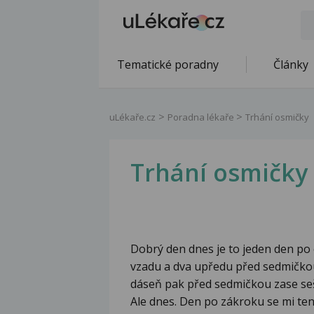
Tematické poradny
Články
uLékaře.cz
Poradna lékaře
Trhání osmičky
Trhání osmičky
Dobrý den dnes je to jeden den po 
vzadu a dva upředu před sedmičkou.
dáseň pak před sedmičkou zase seš
Ale dnes. Den po zákroku se mi ten