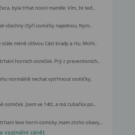
ra, byla trhat nosní mandle. Vím, že teď...
ali všechny čtyři osmičky najednou. Nyní...
tále méně citlivou část brady a rtu. Mohl...
rhání horních osmiček. Prý z preventivních...
 mohu normálně nechat vytrhnout osmičky,
 osmiček. Jsem ve 14tt, a má zubařka po...
trhani leve horni osmicky..mam ztoho obavy,...
 a vaginální zánět