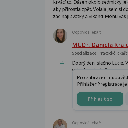
krvácí to. Dásen okolo sedmičky je 
aby přirostla zpět. Volala jsem si 
začínají svátky a víkend. Mohu vás 
Odpovídá lékař:
MUDr. Daniela Král
Specializace:
Praktické lékařs
Dobrý den, slečno Lucie, 
vyhodnotil tak, že...
Pro zobrazení odpovědi 
Přihlášení/registrace j
Přihlásit se
Odpovídá lékař: