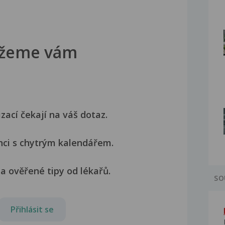
žeme vám
izací čekají na váš dotaz.
nci s chytrým kalendářem.
a ověřené tipy od lékařů.
SO
Přihlásit se