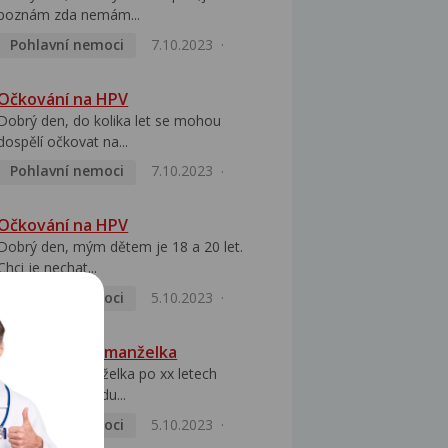
poznám zda nemám...
Pohlavní nemoci
7.10.2023
Očkování na HPV
Dobrý den, do kolika let se mohou
dospělí očkovat na...
Pohlavní nemoci
7.10.2023
Očkování na HPV
Dobrý den, mým dětem je 18 a 20 let.
Chci je nechat...
Pohlavní nemoci
5.10.2023
HPV pozitivní manželka
Dobrý den, manželka po xx letech
přivezla z Východu...
Pohlavní nemoci
5.10.2023