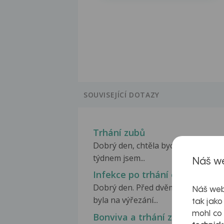
SOUVISEJÍCÍ DOTAZY
Trhání zubů
Dobrý den, chtěla bych se zeptat, 
týdnem jsem...
Náš we
Infekce po trhání osmičky
Dobrý den. Před dvěma týdny jsem
Náš web
byla na výřezání...
tak jako
mohl co
Bonviva a trhání zubů