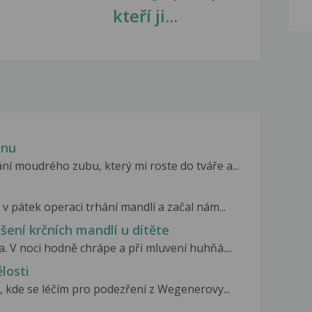
kteří ji...
dnu
í moudrého zubu, který mi roste do tváře a...
v pátek operaci trhání mandlí a začal nám...
ení krčních mandlí u dítěte
. V noci hodně chrápe a při mluvení huhňá....
losti
 kde se léčím pro podezření z Wegenerovy...