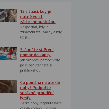
13 situací, kdy je
nutné volat
záchrannou službu
Rozpoznat, kdy je
zdravotní stav vážný a kdy
už je...
Stáhněte si: První
pomoc do kapsy
Jak mít první pomoc vždy
po ruce? Stáhněte si
praktického...
Co pomáhá na oteklé
nohy? Podpořte
správné proudění
lymfy
Těžké nohy, napnutá kůže,
oteklé kotníky. To jsou