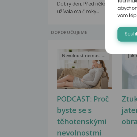
technick
Dobrý den. Před několika lety jsem
abychom
užívala cca č roky...
vám lép
DOPORUČUJEME
Souh
Nevolnost nemusí být nutnou...
Jak 
PODCAST: Proč
Ztu
byste se s
jate
těhotenskými
obr
nevolnostmi