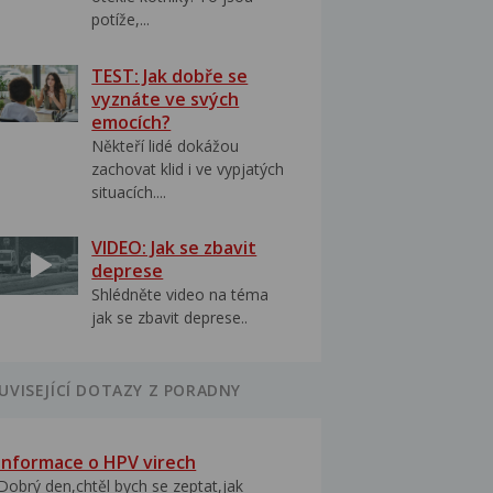
potíže,...
TEST: Jak dobře se
vyznáte ve svých
emocích?
Někteří lidé dokážou
zachovat klid i ve vypjatých
situacích....
VIDEO: Jak se zbavit
deprese
Shlédněte video na téma
jak se zbavit deprese..
UVISEJÍCÍ DOTAZY Z PORADNY
Informace o HPV virech
Dobrý den,chtěl bych se zeptat,jak