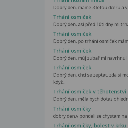
Trhání nosním madlí
Dobrý den, máme 3 letou dceru a vče
Trhání osmiček
Dobrý den, asi před 10ti dny mi trh
Trhání osmiček
Dobrý den, po trhání osmiček mám s
Trhání osmiček
Dobrý den, můj zubař mi navrhnul t
Trhání osmiček
Dobrý den, chci se zeptat, zda si
když...
Trhání osmiček v těhotenství
Dobrý den, měla bych dotaz ohledně
Trhání osmičky
dobry den,v pondeli se chystam na 
Trhání osmičky, bolest v krku