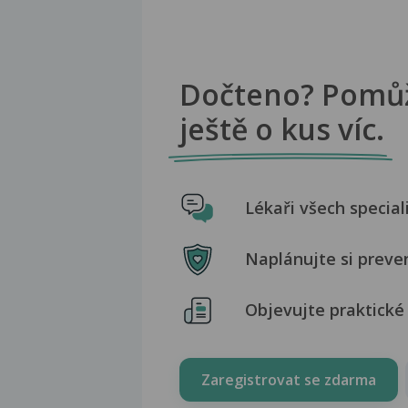
Dočteno? Pomů
ještě o kus víc.
Lékaři všech special
Naplánujte si preve
Objevujte praktické 
Zaregistrovat se zdarma