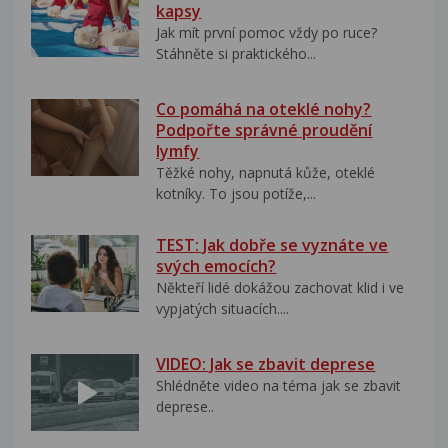
kapsy
Jak mít první pomoc vždy po ruce?
Stáhněte si praktického...
Co pomáhá na oteklé nohy?
Podpořte správné proudění
lymfy
Těžké nohy, napnutá kůže, oteklé
kotníky. To jsou potíže,...
TEST: Jak dobře se vyznáte ve
svých emocích?
Někteří lidé dokážou zachovat klid i ve
vypjatých situacích....
VIDEO: Jak se zbavit deprese
Shlédněte video na téma jak se zbavit
deprese..