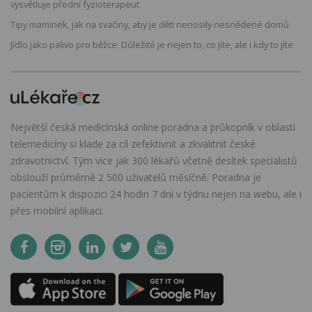
vysvětluje přední fyzioterapeut
Tipy maminek, jak na svačiny, aby je děti nenosily nesnědené domů
Jídlo jako palivo pro běžce: Důležité je nejen to, co jíte, ale i kdy to jíte
Největší česká medicínská online poradna a průkopník v oblasti
telemedicíny si klade za cíl zefektivnit a zkvalitnit české
zdravotnictví. Tým více jak 300 lékařů včetně desítek specialistů
obslouží průměrně 2 500 uživatelů měsíčně. Poradna je
pacientům k dispozici 24 hodin 7 dní v týdnu nejen na webu, ale i
přes mobilní aplikaci.