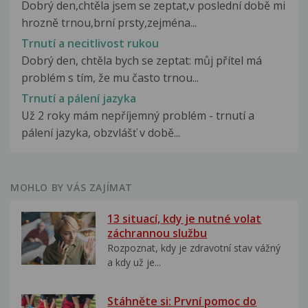
Dobrý den,chtěla jsem se zeptat,v poslední době mi
hrozně trnou,brní prsty,zejména...
Trnutí a necitlivost rukou
Dobrý den, chtěla bych se zeptat: můj přítel má
problém s tím, že mu často trnou...
Trnutí a pálení jazyka
Už 2 roky mám nepříjemný problém - trnutí a
pálení jazyka, obzvlášť v době...
MOHLO BY VÁS ZAJÍMAT
13 situací, kdy je nutné volat
záchrannou službu
Rozpoznat, kdy je zdravotní stav vážný
a kdy už je...
Stáhněte si: První pomoc do