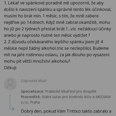
1. Lékař ve spánkové poradně mě upozornil, že aby
došlo k navození spánku a správně tento lék účinkoval,
musím ho brát min. 1 měsíc, s tím, že mně zabere
nejdříve po 14 dnech. Když mně zabral okamžitě, mohu
ho již po 2 týdnech přestat brát ?....viz. nežádoucí účinky
anebo je naprosto nutné ten měsíc vydržet ?
2. Z důvodu očekávaného lepšího spánku jsem již 4
měsíce nepil žádný alkohol (nic se nezlepšilo). Budeme
mít na jaře rodinnou oslavu, za jak dlouho po vysazení
mohu pít větší množství alkoholu?
Děkuji
Odpovídá lékař:
Specializace:
Praktické lékařství pro dospělé
Pracoviště:
Státní ústav pro kontrolu léčiv a MEDIAM
s.r.o, Praha
Dobrý den, pokud Vám Trittico takto zabralo a