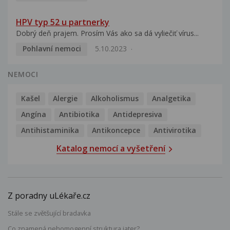
HPV typ 52 u partnerky
Dobrý deň prajem. Prosím Vás ako sa dá vyliečiť vírus...
Pohlavní nemoci
5.10.2023
NEMOCI
Kašel
Alergie
Alkoholismus
Analgetika
Angína
Antibiotika
Antidepresiva
Antihistaminika
Antikoncepce
Antivirotika
Katalog nemocí a vyšetření
Z poradny uLékaře.cz
Stále se zvětšující bradavka
Co znamená nehomogenní struktura jater?