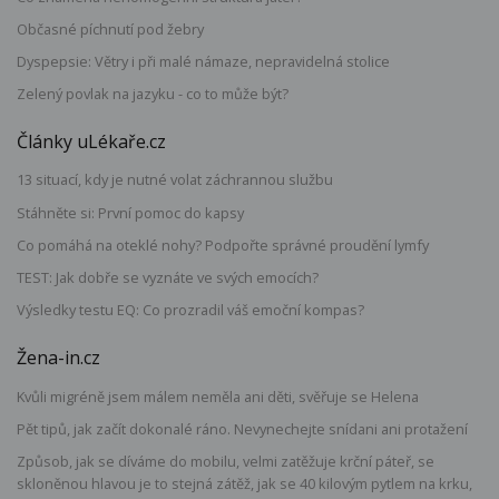
Občasné píchnutí pod žebry
Dyspepsie: Větry i při malé námaze, nepravidelná stolice
Zelený povlak na jazyku - co to může být?
Články uLékaře.cz
13 situací, kdy je nutné volat záchrannou službu
Stáhněte si: První pomoc do kapsy
Co pomáhá na oteklé nohy? Podpořte správné proudění lymfy
TEST: Jak dobře se vyznáte ve svých emocích?
Výsledky testu EQ: Co prozradil váš emoční kompas?
Žena-in.cz
Kvůli migréně jsem málem neměla ani děti, svěřuje se Helena
Pět tipů, jak začít dokonalé ráno. Nevynechejte snídani ani protažení
Způsob, jak se díváme do mobilu, velmi zatěžuje krční páteř, se
skloněnou hlavou je to stejná zátěž, jak se 40 kilovým pytlem na krku,