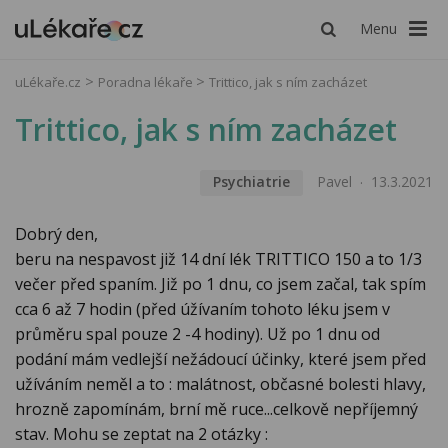
Menu
uLékaře.cz
Poradna lékaře
Trittico, jak s ním zacházet
Trittico, jak s ním zacházet
Psychiatrie
Pavel
13.3.2021
Dobrý den,
beru na nespavost již 14 dní lék TRITTICO 150 a to 1/3
večer před spaním. Již po 1 dnu, co jsem začal, tak spím
cca 6 až 7 hodin (před úžívaním tohoto léku jsem v
průměru spal pouze 2 -4 hodiny). Už po 1 dnu od
podání mám vedlejší nežádoucí účinky, které jsem před
užíváním neměl a to : malátnost, občasné bolesti hlavy,
hrozně zapomínám, brní mě ruce...celkově nepříjemný
stav. Mohu se zeptat na 2 otázky :