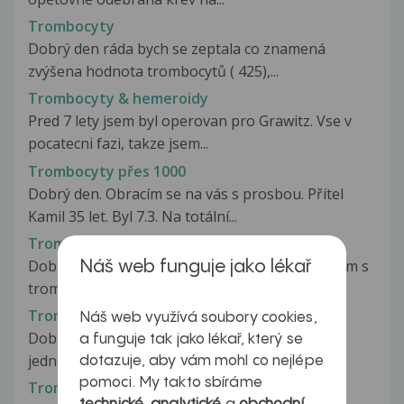
Trombocyty
Dobrý den ráda bych se zeptala co znamená
zvýšena hodnota trombocytů ( 425),...
Trombocyty & hemeroidy
Pred 7 lety jsem byl operovan pro Grawitz. Vse v
pocatecni fazi, takze jsem...
Trombocyty přes 1000
Dobrý den. Obracím se na vás s prosbou. Přítel
Kamil 35 let. Byl 7.3. Na totální...
Trombocyty, destičky
Dobrý den, chtěla bych se Vás zeptat na problém s
Náš web funguje jako lékař
trombocyty. Jsem 3 týdny...
Trombofílie
Náš web využívá soubory cookies,
Dobrý den, píši Vám s prosbou o radu ohledně
a funguje tak jako lékař, který se
jednoho mého problému, který se...
dotazuje, aby vám mohl co nejlépe
pomoci. My takto sbíráme
Trombofilie