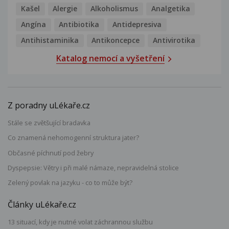
Kašel
Alergie
Alkoholismus
Analgetika
Angína
Antibiotika
Antidepresiva
Antihistaminika
Antikoncepce
Antivirotika
Katalog nemocí a vyšetření
Z poradny uLékaře.cz
Stále se zvětšující bradavka
Co znamená nehomogenní struktura jater?
Občasné píchnutí pod žebry
Dyspepsie: Větry i při malé námaze, nepravidelná stolice
Zelený povlak na jazyku - co to může být?
Články uLékaře.cz
13 situací, kdy je nutné volat záchrannou službu