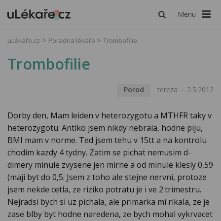
Menu
uLékaře.cz
Poradna lékaře
Trombofilie
Trombofilie
Porod
tereza
2.5.2012
Dorby den, Mam leiden v heterozygotu a MTHFR taky v
heterozygotu. Antiko jsem nikdy nebrala, hodne piju,
BMI mam v norme. Ted jsem tehu v 15tt a na kontrolu
chodim kazdy 4 tydny. Zatim se pichat nemusim d-
dimery minule zvysene jen mirne a od minule klesly 0,59
(maji byt do 0,5. Jsem z toho ale stejne nervni, protoze
jsem nekde cetla, ze riziko potratu je i ve 2.trimestru.
Nejradsi bych si uz pichala, ale primarka mi rikala, ze je
zase blby byt hodne naredena, ze bych mohal vykrvacet