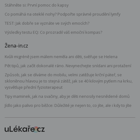
Stáhněte si: První pomoc do kapsy
Co pomáhá na oteklé nohy? Podpořte správné proudění lymfy
TEST: Jak dobře se vyznáte ve svých emocích?
Výsledky testu EQ: Co prozradil váš emoční kompas?
Žena-in.cz
Kvůli migréně jsem málem neměla ani děti, svěřuje se Helena
Pět tipů, jak začít dokonalé ráno. Nevynechejte snídani ani protažení
Způsob, jak se díváme do mobilu, velmi zatěžuje krční páteř, se
skloněnou hlavou je to stejná zátěž, jak se 40 kilovým pytlem na krku,
vysvětluje přední fyzioterapeut
Tipy maminek, jak na svačiny, aby je děti nenosily nesnědené domů
Jídlo jako palivo pro běžce: Důležité je nejen to, co jíte, ale i kdy to jíte