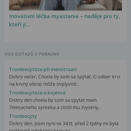
Inovativní léčba myastenie – naděje pro ty,
kteří ji...
VÍCE DOTAZŮ Z PORADNY
Trombocytóza při menstruaci
Dobrý večer, Chcela by som sa spýtať, či odber krvi
na krvný obraz môže ovplyvniť...
Trombocytóza u kojence
Dobry den chcela by som sa spytat mam
7mesacneho synceka a zistili mu zvyseny...
Trombocyty
Dobrý den, jsem nyní ve 34.tt, před 2 týdny mi byla
opětovně odebrána krev na...