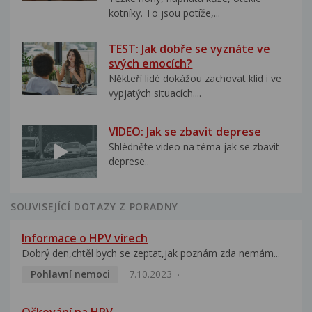
kotníky. To jsou potíže,...
TEST: Jak dobře se vyznáte ve
svých emocích?
Někteří lidé dokážou zachovat klid i ve
vypjatých situacích....
VIDEO: Jak se zbavit deprese
Shlédněte video na téma jak se zbavit
deprese..
SOUVISEJÍCÍ DOTAZY Z PORADNY
Informace o HPV virech
Dobrý den,chtěl bych se zeptat,jak poznám zda nemám...
Pohlavní nemoci
7.10.2023
Očkování na HPV