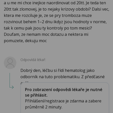
a u me mi chce inejkce naordinovat od 20tt. Je teda ten
20tt tak zlomovej, je to nejaky krizovy obdobi? Dalsi vec,
ktera me rozciluje je, ze se pry tromboza muze
rozvinout behem 1–2 dnu ikdyz jsou hodnoty v norme,
tak k cemu pak jsou ty kontroly po tom mesici?
Doufam, ze nemam moc dotazu a nektera mi
pomuzete, dekuju moc
Odpovídá lékař:
Dobrý den, léčbu si řídí hematolog jako
odborník na tuto problematiku. Z předčasné
aplikac...
Pro zobrazení odpovědi lékaře je nutné
se přihlásit.
Přihlášení/registrace je zdarma a zabere
průměrně 2 minuty.