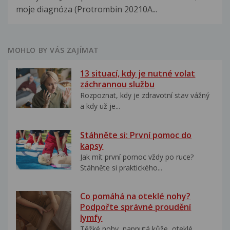
moje diagnóza (Protrombin 20210A...
MOHLO BY VÁS ZAJÍMAT
13 situací, kdy je nutné volat
záchrannou službu
Rozpoznat, kdy je zdravotní stav vážný
a kdy už je...
Stáhněte si: První pomoc do
kapsy
Jak mít první pomoc vždy po ruce?
Stáhněte si praktického...
Co pomáhá na oteklé nohy?
Podpořte správné proudění
lymfy
Těžké nohy, napnutá kůže, oteklé