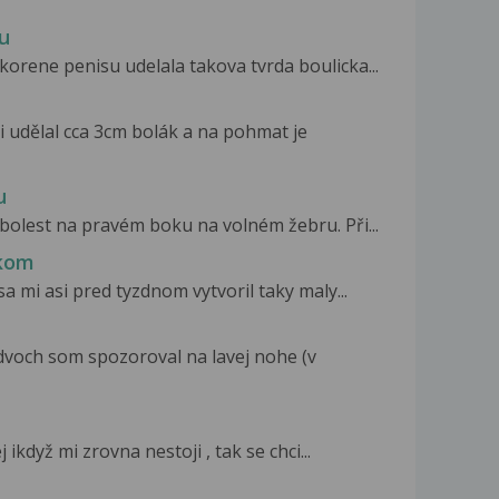
u
korene penisu udelala takova tvrda boulicka...
i udělal cca 3cm bolák a na pohmat je
u
 bolest na pravém boku na volném žebru. Při...
pkom
 mi asi pred tyzdnom vytvoril taky maly...
dvoch som spozoroval na lavej nohe (v
 ikdyž mi zrovna nestoji , tak se chci...