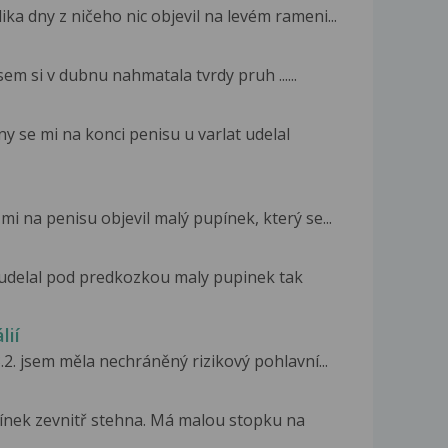
ika dny z ničeho nic objevil na levém rameni...
sem si v dubnu nahmatala tvrdy pruh ......
y se mi na konci penisu u varlat udelal
i na penisu objevil malý pupínek, který se...
 udelal pod predkozkou maly pupinek tak
lií
2. jsem měla nechráněný rizikový pohlavní...
pínek zevnitř stehna. Má malou stopku na