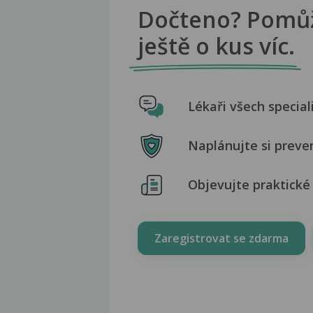
Dočteno? Pomů
ještě o kus víc.
Lékaři všech special
Naplánujte si preve
Objevujte praktické 
Zaregistrovat se zdarma