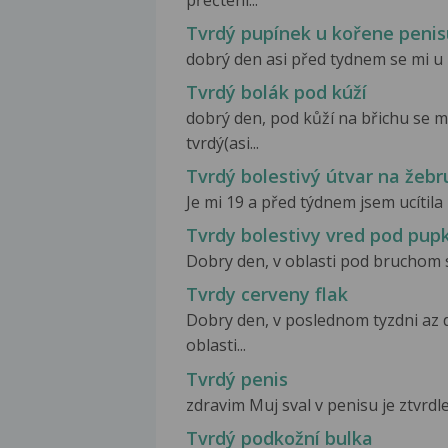
přečtení...
Tvrdý pupínek u kořene penis
dobrý den asi před tydnem se mi u 
Tvrdý bolák pod kúží
dobrý den, pod kůží na břichu se m
tvrdý(asi...
Tvrdý bolestivý útvar na žebr
Je mi 19 a před týdnem jsem ucítila
Tvrdy bolestivy vred pod pu
Dobry den, v oblasti pod bruchom sa
Tvrdy cerveny flak
Dobry den, v poslednom tyzdni az 
oblasti...
Tvrdý penis
zdravim Muj sval v penisu je ztvrdlej
Tvrdý podkožní bulka