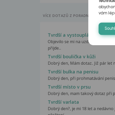
technick
abychom
vám lép
VÍCE DOTAZŮ Z PORADNY
Souh
Tvrdší a vystouplá kůže tvaru
Objevilo se mi na uzdičce malé zrnk
přijde...
Tvrdší boulička v kůži
Dobrý den, Mám dotaz.. Již pár let 
Tvrdší bulka na penisu
Dobrý den, při prohmatávání penisu
Tvrdší místo v prsu
Dobrý den, mam takový dotaz při pr
Tvrdší varlata
Dobrý den?, je mi 18 let a nedávno 