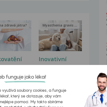
na zdravá játra?
Myasthenia gravis – vše, co...
kovatění
Inovativní
r v datech a
léčba
azech
myastenie –
b funguje jako lékař
NE
naděje pro ty,
 využívá soubory cookies, a funguje
kteří ji...
 lékař, který se dotazuje, aby vám
 nejlépe pomoci. My takto sbíráme