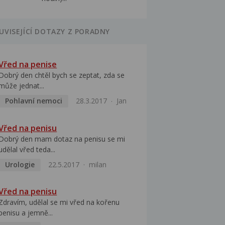
UVISEJÍCÍ DOTAZY Z PORADNY
Vřed na penise
Dobrý den chtěl bych se zeptat, zda se
může jednat...
Pohlavní nemoci
28.3.2017
Jan
Vřed na penisu
Dobrý den mam dotaz na penisu se mi
udělal vřed teda...
Urologie
22.5.2017
milan
Vřed na penisu
Zdravím, udělal se mi vřed na kořenu
penisu a jemně...