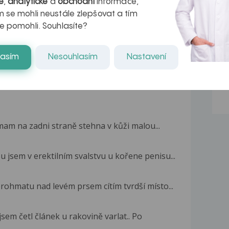
é
,
analytické
a
obchodní
informace,
 se mohli neustále zlepšovat a tím
e pomohli. Souhlasíte?
lasím
Nesouhlasím
Nastavení
 zrnka na uzdičce
o, je o něco tvrdší než normální kůže a
mam na zadni straně stehna v kůži malou...
 jsem v erektilním svalstvu u kořene penisu...
ohmatu nad levém prsem cítím tvrdší místo...
jsem četl článek u rakovině varlat.. Po