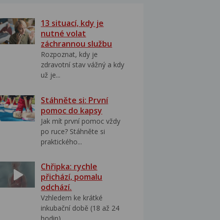
13 situací, kdy je
nutné volat
záchrannou službu
Rozpoznat, kdy je
zdravotní stav vážný a kdy
už je...
Stáhněte si: První
pomoc do kapsy
Jak mít první pomoc vždy
po ruce? Stáhněte si
praktického...
Chřipka: rychle
přichází, pomalu
odchází.
Vzhledem ke krátké
inkubační době (18 až 24
hodin)...