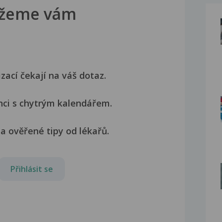
žeme vám
izací čekají na váš dotaz.
nci s chytrým kalendářem.
a ověřené tipy od lékařů.
Přihlásit se