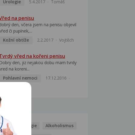
Urologie
5.4.2017
Tomáš
Vřed na penisu
dobrý den, včera jsem na penisu objevil
vřed či pupínek,...
Kožní obtíže
2.2.2017
Vojtěch
Tvrdý vřed na kořeni penisu
Dobry den, jiz nejakou dobu mam tvrdy
vred na koreni...
Pohlavní nemoci
17.12.2016
Martin
MOCI
Kašel
Alergie
Alkoholismus