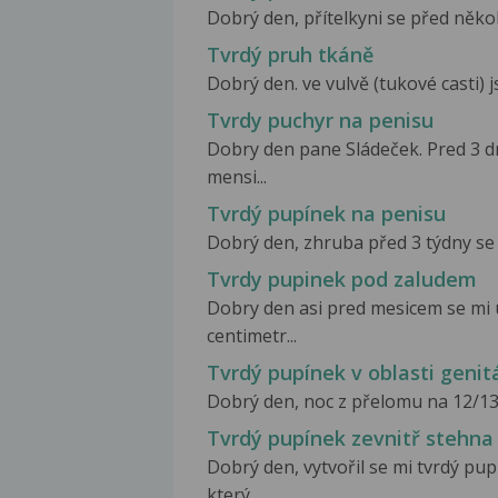
Dobrý den, přítelkyni se před někol
Tvrdý pruh tkáně
Dobrý den. ve vulvě (tukové casti) j
Tvrdy puchyr na penisu
Dobry den pane Sládeček. Pred 3 dn
mensi...
Tvrdý pupínek na penisu
Dobrý den, zhruba před 3 týdny se m
Tvrdy pupinek pod zaludem
Dobry den asi pred mesicem se mi
centimetr...
Tvrdý pupínek v oblasti genitá
Dobrý den, noc z přelomu na 12/13.
Tvrdý pupínek zevnitř stehna
Dobrý den, vytvořil se mi tvrdý pu
který...