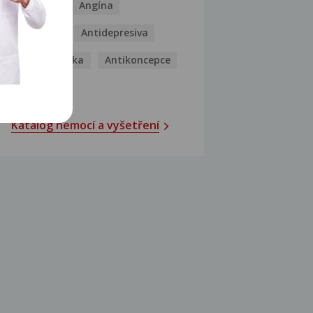
Analgetika
Angína
Antibiotika
Antidepresiva
Antihistaminika
Antikoncepce
Antivirotika
Katalog nemocí a vyšetření