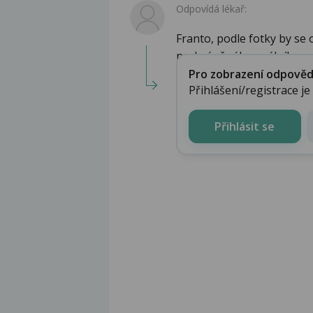
Odpovídá lékař:
Franto, podle fotky by se 
nechráněného orálního sex
Pro zobrazení odpovědi 
Přihlášení/registrace j
Přihlásit se