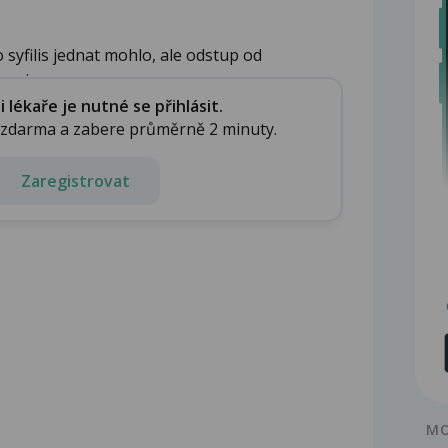
o syfilis jednat mohlo, ale odstup od
u je u...
lékaře je nutné se přihlásit.
e zdarma a zabere průměrně 2 minuty.
Zaregistrovat
MO