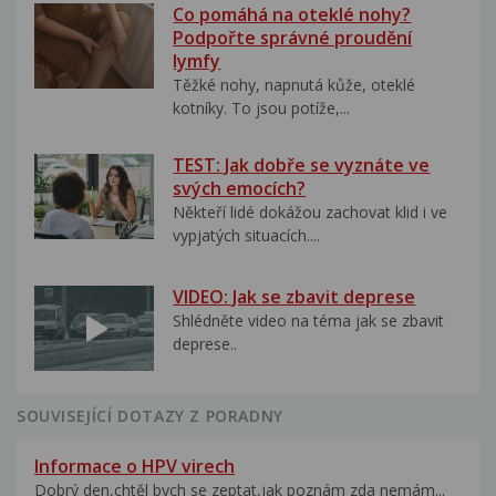
Co pomáhá na oteklé nohy?
Podpořte správné proudění
lymfy
Těžké nohy, napnutá kůže, oteklé
kotníky. To jsou potíže,...
TEST: Jak dobře se vyznáte ve
svých emocích?
Někteří lidé dokážou zachovat klid i ve
vypjatých situacích....
VIDEO: Jak se zbavit deprese
Shlédněte video na téma jak se zbavit
deprese..
SOUVISEJÍCÍ DOTAZY Z PORADNY
Informace o HPV virech
Dobrý den,chtěl bych se zeptat,jak poznám zda nemám...