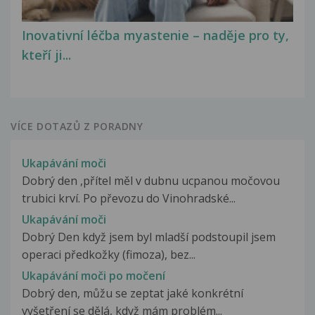
Inovativní léčba myastenie – naděje pro ty,
kteří ji...
VÍCE DOTAZŮ Z PORADNY
Ukapávání moči
Dobrý den ,přítel měl v dubnu ucpanou močovou
trubici krví. Po převozu do Vinohradské...
Ukapávání moči
Dobrý Den když jsem byl mladší podstoupil jsem
operaci předkožky (fimoza), bez...
Ukapávání moči po močení
Dobrý den, můžu se zeptat jaké konkrétní
vyšetření se dělá, když mám problém...