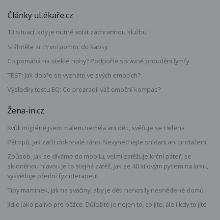
Články uLékaře.cz
13 situací, kdy je nutné volat záchrannou službu
Stáhněte si: První pomoc do kapsy
Co pomáhá na oteklé nohy? Podpořte správné proudění lymfy
TEST: Jak dobře se vyznáte ve svých emocích?
Výsledky testu EQ: Co prozradil váš emoční kompas?
Žena-in.cz
Kvůli migréně jsem málem neměla ani děti, svěřuje se Helena
Pět tipů, jak začít dokonalé ráno. Nevynechejte snídani ani protažení
Způsob, jak se díváme do mobilu, velmi zatěžuje krční páteř, se
skloněnou hlavou je to stejná zátěž, jak se 40 kilovým pytlem na krku,
vysvětluje přední fyzioterapeut
Tipy maminek, jak na svačiny, aby je děti nenosily nesnědené domů
Jídlo jako palivo pro běžce: Důležité je nejen to, co jíte, ale i kdy to jíte