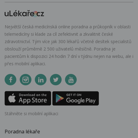
Největší česká medicínská online poradna a průkopník v oblasti
telemedicíny si klade za cíl zefektivnit a zkvalitnit české
zdravotnictví. Tým více jak 300 lékařů včetně desítek specialistů
obslouží průměrně 2 500 uživatelů měsíčně. Poradna je
pacientům k dispozici 24 hodin 7 dní v týdnu nejen na webu, ale i
přes mobilní aplikaci.
Stáhněte si mobilní aplikaci
Poradna lékaře