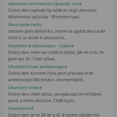
Ukonceni tehotenstvi zpusoby cena
Dobrý den zajímalo by kolik kč stojí ukončení
těhotenství způsoby : Miniinterrupcí...
Ukoncenie rastu
zdravim pani doktorka, chcem sa spytat ako sa da
zistit ci uz doslo k ukonceniu...
Ukončení antikoncepce - injekce
Dobrý den, mám asi zvláštní dotaz. Jde mi o to, že
jsem asi 10 -11let užíval...
Ukončení braní antikoncepce
Dobrý den. Koncem října jsem přestala brát
antikoncepci Minisiston. (momentálně...
Ukončení erekce
Dobrý den, mám dotaz, po ejakulaci mi ochabne
penis a tímto skončím. Chtěl bych...
Ukončení HA
Dobrý den. Je mi 26 let a již 4 rokem užívám HA.