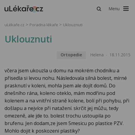
Menu
uLékaře.cz
Poradna lékaře
Uklouznuti
Uklouznuti
Ortopedie
Helena
18.11.2015
včera jsem ukouzla u domu na mokrém chodníku a
přisedla si levou nohu. Následovala silná bolest, mírné
prasknutí v koleni, mohla jsem ale dojít domů. Do
dnešního rána, koleno oteklo, mám modřinu pod
kolenem a na vnitřní straně kolene, bolí při pohybu, při
došlapu a nejvíce při natažení. skrčit jej můžu, tedy
omezeně, ale jde to. bolest trochu ustoupila po
brufenu. Jen dodam,ze jsem 5mesicu po plastice PZV.
Mohlo dojit k poskozeni plastiky?