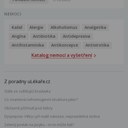
NEMOCI
Kašel
Alergie
Alkoholismus
Analgetika
Angína
Antibiotika
Antidepresiva
Antihistaminika
Antikoncepce
Antivirotika
Katalog nemocí a vyšetření
Z poradny uLékaře.cz
Stále se zvětšující bradavka
Co znamená nehomogenní struktura jater?
Občasné píchnutí pod žebry
Dyspepsie: Větry i při malé námaze, nepravidelná stolice
Zelený povlak na jazyku - co to může být?