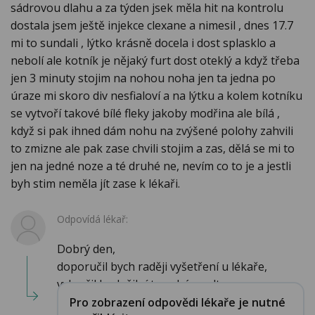
sádrovou dlahu a za týden jsek měla hit na kontrolu
dostala jsem ještě injekce clexane a nimesil , dnes 17.7
mi to sundali , lýtko krásně docela i dost splasklo a
nebolí ale kotník je nějaký furt dost oteklý a když třeba
jen 3 minuty stojim na nohou noha jen ta jedna po
úraze mi skoro div nesfialoví a na lýtku a kolem kotníku
se vytvoří takové bílé fleky jakoby modřina ale bílá ,
když si pak ihned dám nohu na zvýšené polohy zahvili
to zmizne ale pak zase chvili stojim a zas, dělá se mi to
jen na jedné noze a té druhé ne, nevím co to je a jestli
byh stim neměla jít zase k lékaři.
Odpovídá lékař:
Dobrý den,
doporučil bych raději vyšetření u lékaře,
vyloučil bych žilní trombózu ultr...
Pro zobrazení odpovědi lékaře je nutné