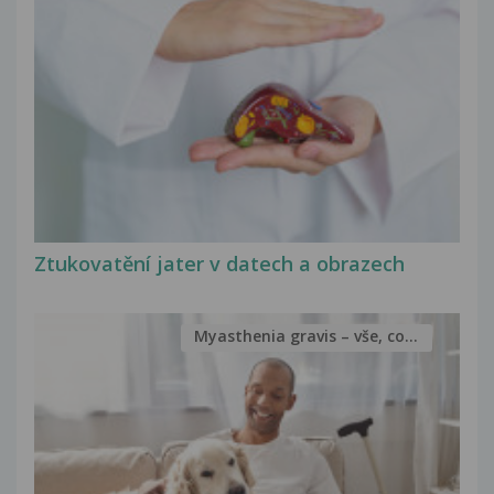
Ztukovatění jater v datech a obrazech
Myasthenia gravis – vše, co...