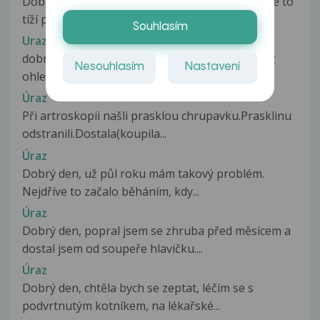
Dobrý den chtěl jsem se zeptat a docela dost mě to
tíží před cca 5 měsíci jsem...
Souhlasím
Uraz
dobry den pane doktore mela bych k vam dotaz
Nesouhlasím
Nastavení
ohledne manzelama diagnozu S8270...
Úraz
Při artroskopii našli prasklou chrupavku.Prasklinu
odstranili.Dostala(koupila...
Úraz
Dobrý den, už půl roku mám takový problém.
Nejdříve to začalo běháním, kdy...
Úraz
Dobrý den, popral jsem se zhruba před měsícem a
dostal jsem od soupeře hlavičku....
Úraz
Dobrý den, chtěla bych se zeptat, léčím se s
podvrtnutým kotníkem, na lékařské...