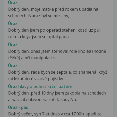
Úraz
Dobrý den, moje matka před rokem upadla na
schodech. Náraz byl velmi silný,...
Úraz
Dobry den jsem po operaci steheni kosti uz pul
roku a kdyz jsem se optal pana...
Úraz
Dobrý den, dnes jsem stěhoval role linolea (hodně
těžké) a při manipulaci s...
Úraz
Dobrý den, ráda bych se zeptala, co znamená, když
mi lékař do úrazové pojistky...
Úraz hlavy a bolest krční páteře
Dobrý den ,před 10 dny jsem zakopla na schodech
a narazila hlavou na roh fasády.Na...
Úraz - pád
Dobrý večer, syn 7let dnes v cca 17:00h. spadl ze