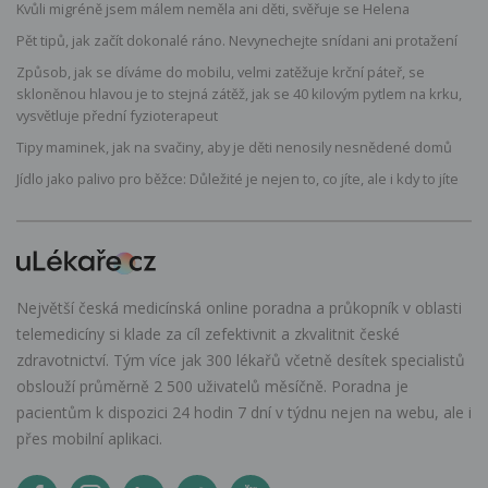
Kvůli migréně jsem málem neměla ani děti, svěřuje se Helena
Pět tipů, jak začít dokonalé ráno. Nevynechejte snídani ani protažení
Způsob, jak se díváme do mobilu, velmi zatěžuje krční páteř, se
skloněnou hlavou je to stejná zátěž, jak se 40 kilovým pytlem na krku,
vysvětluje přední fyzioterapeut
Tipy maminek, jak na svačiny, aby je děti nenosily nesnědené domů
Jídlo jako palivo pro běžce: Důležité je nejen to, co jíte, ale i kdy to jíte
Největší česká medicínská online poradna a průkopník v oblasti
telemedicíny si klade za cíl zefektivnit a zkvalitnit české
zdravotnictví. Tým více jak 300 lékařů včetně desítek specialistů
obslouží průměrně 2 500 uživatelů měsíčně. Poradna je
pacientům k dispozici 24 hodin 7 dní v týdnu nejen na webu, ale i
přes mobilní aplikaci.