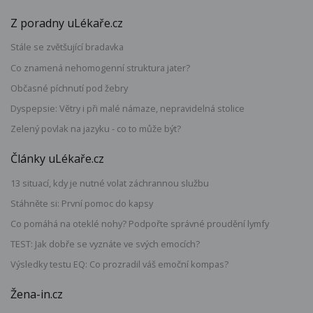
Z poradny uLékaře.cz
Stále se zvětšující bradavka
Co znamená nehomogenní struktura jater?
Občasné píchnutí pod žebry
Dyspepsie: Větry i při malé námaze, nepravidelná stolice
Zelený povlak na jazyku - co to může být?
Články uLékaře.cz
13 situací, kdy je nutné volat záchrannou službu
Stáhněte si: První pomoc do kapsy
Co pomáhá na oteklé nohy? Podpořte správné proudění lymfy
TEST: Jak dobře se vyznáte ve svých emocích?
Výsledky testu EQ: Co prozradil váš emoční kompas?
Žena-in.cz