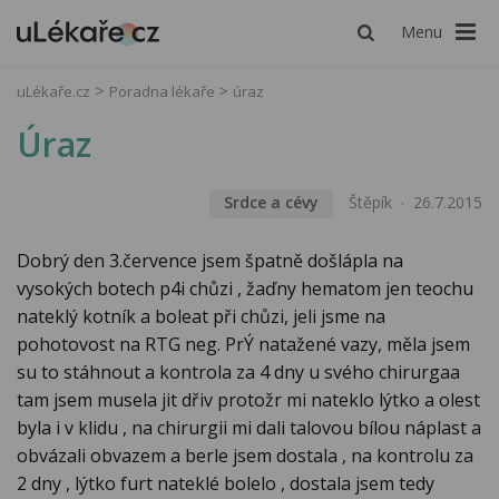
Menu
uLékaře.cz
Poradna lékaře
úraz
Úraz
Srdce a cévy
Štěpík
26.7.2015
Dobrý den 3.července jsem špatně došlápla na
vysokých botech p4i chůzi , žaďny hematom jen teochu
nateklý kotník a boleat při chůzi, jeli jsme na
pohotovost na RTG neg. PrÝ natažené vazy, měla jsem
su to stáhnout a kontrola za 4 dny u svého chirurgaa
tam jsem musela jit dřiv protožr mi nateklo lýtko a olest
byla i v klidu , na chirurgii mi dali talovou bílou náplast a
obvázali obvazem a berle jsem dostala , na kontrolu za
2 dny , lýtko furt nateklé bolelo , dostala jsem tedy