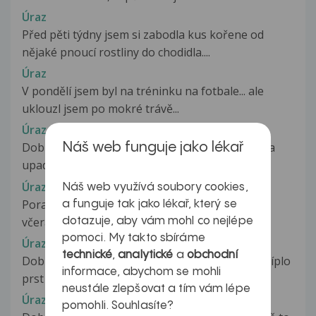
Úraz
Před pěti týdny jsem si zabodla kus kořene od
nějaké pnoucí rostliny do chodidla....
Úraz
V pondělí jsem byl na tréninku na fotbale... ale
uklouzl jsem po mokré trávě...
Úraz
Dobrý den. Dne 5.4. jsem v zaměstnání uklouzl a
Náš web funguje jako lékař
upadl na záda a pravé rameno....
Úraz
Náš web využívá soubory cookies,
Poraneni zadniho krizoveho vazu? Dobrý den,
a funguje tak jako lékař, který se
včera jsem blbě seskočil do...
dotazuje, aby vám mohl co nejlépe
pomoci. My takto sbíráme
Úraz
technické
,
analytické
a
obchodní
Dobrý den, dítě (19 měsíců) si dnes na hřišti skříplo
informace, abychom se mohli
prst na ruce (první článek...
neustále zlepšovat a tím vám lépe
Úraz
pomohli. Souhlasíte?