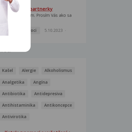
HPV typ 52 u partnerky
Dobrý deň prajem. Prosím Vás ako sa
dá vyliečiť vírus...
Pohlavní nemoci
5.10.2023
MOCI
Kašel
Alergie
Alkoholismus
Analgetika
Angína
Antibiotika
Antidepresiva
Antihistaminika
Antikoncepce
Antivirotika