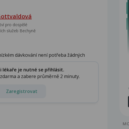
Gottvaldová
tví pro dospělé
ích služeb Bechyně
nízkém dávkování není potřeba žádných
lékaře je nutné se přihlásit.
e zdarma a zabere průměrně 2 minuty.
Zaregistrovat
MO