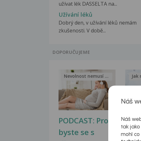
užívat lék DASSELTA na...
Užívání léků
Dobrý den, v užívání léků nemám
zkušenosti. V době...
DOPORUČUJEME
Nevolnost nemusí být nutnou...
Jak 
Náš we
PODCAST: Proč
Ztu
Náš web
tak jako
byste se s
jate
mohl co