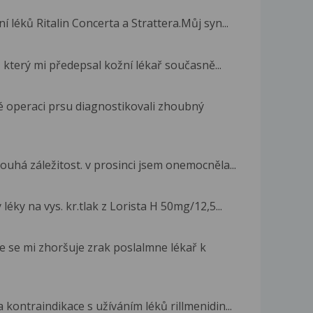
 léků Ritalin Concerta a Strattera.Můj syn...
 který mi předepsal kožní lékař současně...
té operaci prsu diagnostikovali zhoubný
ouhá záležitost. v prosinci jsem onemocněla...
ky na vys. kr.tlak z Lorista H 50mg/12,5...
 se mi zhoršuje zrak poslalmne lékař k
 kontraindikace s užíváním léků rillmenidin...