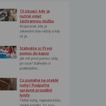
13 situací, kdy je
nutné volat
záchrannou službu
Rozpoznat, kdy je
zdravotní stav vážný a kdy
už je...
Stáhněte si: První
pomoc do kapsy
Jak mít první pomoc vždy
po ruce? Stáhněte si
praktického...
Co pomáhá na oteklé
nohy? Podpořte
správné proudění
lymfy
Těžké nohy, napnutá kůže,
oteklé kotníky. To jsou