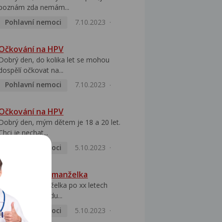
poznám zda nemám...
Pohlavní nemoci
7.10.2023
Očkování na HPV
Dobrý den, do kolika let se mohou
dospělí očkovat na...
Pohlavní nemoci
7.10.2023
Očkování na HPV
Dobrý den, mým dětem je 18 a 20 let.
Chci je nechat...
Pohlavní nemoci
5.10.2023
HPV pozitivní manželka
Dobrý den, manželka po xx letech
přivezla z Východu...
Pohlavní nemoci
5.10.2023