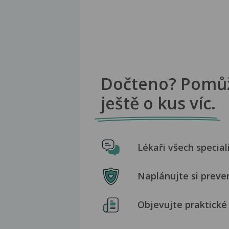
Dočteno? Pomů
ještě o kus víc.
Lékaři všech special
Naplánujte si preve
Objevujte praktické 