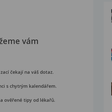
žeme vám
izací čekají na váš dotaz.
nci s chytrým kalendářem.
a ověřené tipy od lékařů.