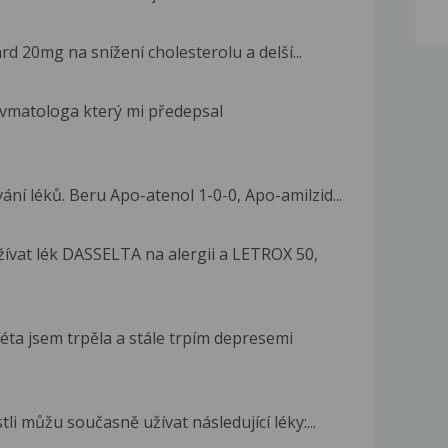
d 20mg na snížení cholesterolu a delší...
evmatologa který mi předepsal
í léků. Beru Apo-atenol 1-0-0, Apo-amilzid...
ívat lék DASSELTA na alergii a LETROX 50,
éta jsem trpěla a stále trpím depresemi
li můžu současně užívat následující léky:...