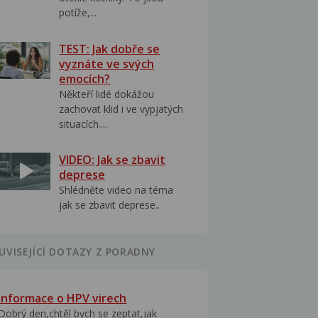
potíže,...
TEST: Jak dobře se
vyznáte ve svých
emocích?
Někteří lidé dokážou
zachovat klid i ve vypjatých
situacích....
VIDEO: Jak se zbavit
deprese
Shlédněte video na téma
jak se zbavit deprese..
UVISEJÍCÍ DOTAZY Z PORADNY
Informace o HPV virech
Dobrý den,chtěl bych se zeptat,jak