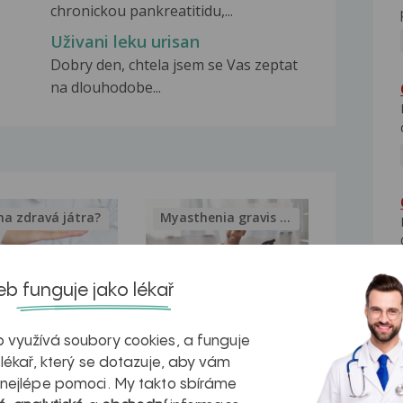
chronickou pankreatitidu,...
Uživani leku urisan
Dobry den, chtela jsem se Vas zeptat
na dlouhodobe...
na zdravá játra?
Myasthenia gravis – vše, co...
b funguje jako lékař
kovatění
Inovativní
 využívá soubory cookies, a funguje
 lékař, který se dotazuje, aby vám
r v datech a
léčba
 nejlépe pomoci. My takto sbíráme