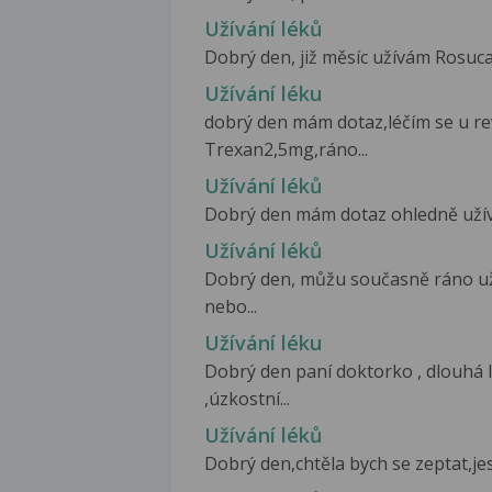
Užívání léků
Dobrý den, již měsíc užívám Rosucar
Užívání léku
dobrý den mám dotaz,léčím se u r
Trexan2,5mg,ráno...
Užívání léků
Dobrý den mám dotaz ohledně užíván
Užívání léků
Dobrý den, můžu současně ráno už
nebo...
Užívání léku
Dobrý den paní doktorko , dlouhá l
,úzkostní...
Užívání léků
Dobrý den,chtěla bych se zeptat,jest