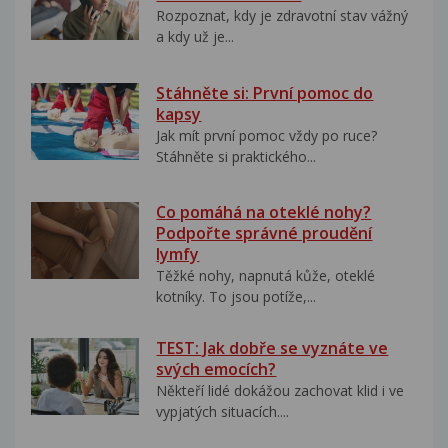
Rozpoznat, kdy je zdravotní stav vážný
a kdy už je...
Stáhněte si: První pomoc do
kapsy
Jak mít první pomoc vždy po ruce?
Stáhněte si praktického...
Co pomáhá na oteklé nohy?
Podpořte správné proudění
lymfy
Těžké nohy, napnutá kůže, oteklé
kotníky. To jsou potíže,...
TEST: Jak dobře se vyznáte ve
svých emocích?
Někteří lidé dokážou zachovat klid i ve
vypjatých situacích....