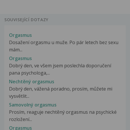
SOUVISEJÍCÍ DOTAZY
Orgasmus
Dosažení orgasmu u muže. Po pár letech bez sexu
mám...
Orgasmus
Dobrý den, ve všem jsem poslechla doporučení
pana psychologa,...
Nechtěný orgasmus
Dobrý den, vážená poradno, prosím, můžete mi
vysvětlit...
Samovolný orgasmus
Prosím, reaguje nechtěný orgasmus na psychické
rozložení...
Orgasmus