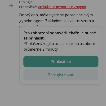
Urologie‎
Pracoviště:
Ambulance nemocnice Znojmo
Dobrý den, měla byste se poradit se svým
gynekologem. Základem je kvalitní vztah a
partner a je...
Pro zobrazení odpovědi lékaře je nutné
se přihlásit.
Přihlášení/registrace je zdarma a zabere
průměrně 2 minuty.
Přihlásit se
Zaregistrovat