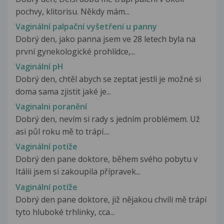
pochvy, klitorisu. Někdy mám...
Vaginální palpační vyšetření u panny
Dobrý den, jako panna jsem ve 28 letech byla na
první gynekologické prohlídce,...
Vaginální pH
Dobrý den, chtěl abych se zeptat jestli je možné si
doma sama zjistit jaké je...
Vaginalni poranění
Dobrý den, nevím si rady s jedním problémem. Už
asi půl roku mě to trápí....
Vaginální potíže
Dobrý den pane doktore, během svého pobytu v
Itálii jsem si zakoupila přípravek...
Vaginální potíže
Dobrý den pane doktore, již nějakou chvíli mě trápí
tyto hluboké trhlinky, cca...