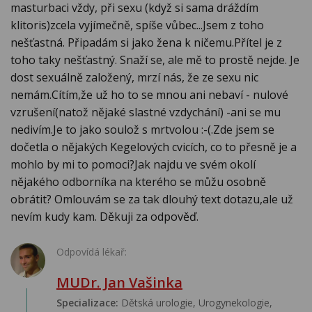
masturbaci vždy, při sexu (když si sama dráždím
klitoris)zcela vyjímečně, spíše vůbec...Jsem z toho
nešťastná. Připadám si jako žena k ničemu.Přítel je z
toho taky nešťastný. Snaží se, ale mě to prostě nejde. Je
dost sexuálně založený, mrzí nás, že ze sexu nic
nemám.Cítím,že už ho to se mnou ani nebaví - nulové
vzrušení(natož nějaké slastné vzdychání) -ani se mu
nedivím.Je to jako soulož s mrtvolou :-(.Zde jsem se
dočetla o nějakých Kegelových cvicích, co to přesně je a
mohlo by mi to pomoci?Jak najdu ve svém okolí
nějakého odborníka na kterého se můžu osobně
obrátit? Omlouvám se za tak dlouhý text dotazu,ale už
nevím kudy kam. Děkuji za odpověď.
Odpovídá lékař:
MUDr. Jan Vašinka
Specializace:
Dětská urologie, Urogynekologie,