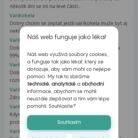
několik dni se mi na levé části...
Varikokela
Dobry chcem se zeptat jestli varikokela muže byt aj
nekde pod semenikem lebo...
Náš web funguje jako lékař
Varikokéla
Dobrý den co jsem pročítal internet, tak mán na
Náš web využívá soubory cookies,
99% tu varikokélu. Ještě jsem...
a funguje tak jako lékař, který se
Varikokela
dotazuje, aby vám mohl co nejlépe
Dobrý múže varikokela narúst do takových
pomoci. My takto sbíráme
rozmerú že se uz nebude dát odstraniť...
technické
,
analytické
a
obchodní
Varikokéla
informace, abychom se mohli
Zdravím může to být varikotela
neustále zlepšovat a tím vám lépe
Varikokela
pomohli. Souhlasíte?
Kdys nemuzu jit na mikrochirurgicku operaci
protoze sem ze slovenska a zde nedelaji...
Souhlasím
Varikokéla