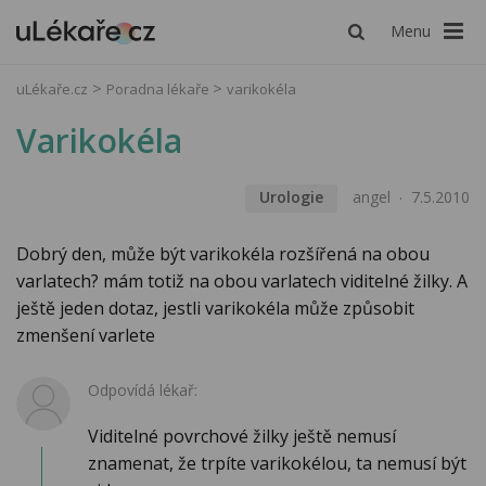
Menu
uLékaře.cz
Poradna lékaře
varikokéla
Varikokéla
Urologie
angel
7.5.2010
Dobrý den, může být varikokéla rozšířená na obou
varlatech? mám totiž na obou varlatech viditelné žilky. A
ještě jeden dotaz, jestli varikokéla může způsobit
zmenšení varlete
Odpovídá lékař:
Viditelné povrchové žilky ještě nemusí
znamenat, že trpíte varikokélou, ta nemusí být