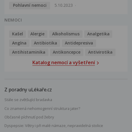
Pohlavní nemoci
5.10.2023
NEMOCI
Kašel
Alergie
Alkoholismus
Analgetika
Angína
Antibiotika
Antidepresiva
Antihistaminika
Antikoncepce
Antivirotika
Katalog nemocí a vyšetření
Z poradny uLékaře.cz
Stále se zvětšující bradavka
Co znamená nehomogenní struktura jater?
Občasné píchnutí pod žebry
Dyspepsie: Větry i při malé námaze, nepravidelná stolice