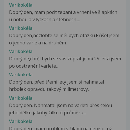
Varikokéla
Dobrý den, mám pocit tepání a vrnění ve šlapkách
u nohou a v lýtkách a stehnech....
Varikokéla
Dobrý den,nezlobte se měl bych otázku.Přišel jsem
o jedno varle a na druhém...
Varikokéla
Dobrý de,chtěl bych se vás zeptat,je mi 25 let a jsem
po odstranění varlete...
Varikokéla
Dobrý den, před třemi lety jsem si nahmatal
hrbolek opravdu takový milimetrovy...
Varikokéla
Dobrý den. Nahmatal jsem na varleti přes celou
jeho délku jakoby žilku o průměru...
Varikokela
Dobrý den, mam problém s žilami na penisu, už