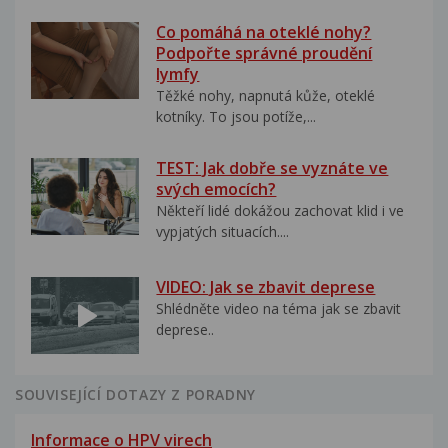
Co pomáhá na oteklé nohy?
Podpořte správné proudění
lymfy
Těžké nohy, napnutá kůže, oteklé
kotníky. To jsou potíže,...
TEST: Jak dobře se vyznáte ve
svých emocích?
Někteří lidé dokážou zachovat klid i ve
vypjatých situacích....
VIDEO: Jak se zbavit deprese
Shlédněte video na téma jak se zbavit
deprese..
SOUVISEJÍCÍ DOTAZY Z PORADNY
Informace o HPV virech