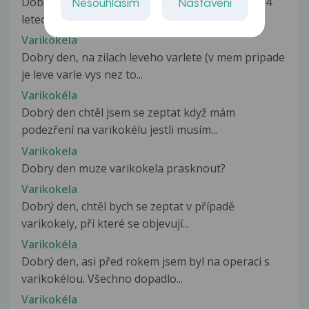
Dobrý den, rád bych se Vás zeptal na radu. Ve 14
Nesouhlasím
Nastavení
letech jsem byl na operaci...
Varikokela
Dobry den, na zilach leveho varlete (v mem pripade
je leve varle vys nez to...
Varikokéla
Dobrý den chtěl jsem se zeptat když mám
podezření na varikokélu jestli musím...
Varikokela
Dobry den muze varikokela prasknout?
Varikokela
Dobrý den, chtěl bych se zeptat v případě
varikokely, při které se objevují...
Varikokéla
Dobrý den, asi před rokem jsem byl na operaci s
varikokélou. Všechno dopadlo...
Varikokéla