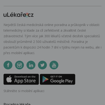
Největší česká medicínská online poradna a průkopník v oblasti
telemedicíny si klade za cíl zefektivnit a zkvalitnit české
zdravotnictví. Tým více jak 300 lékařů včetně desítek specialistů
obslouží průměrně 2 500 uživatelů měsíčně. Poradna je
pacientům k dispozici 24 hodin 7 dní v týdnu nejen na webu, ale i
přes mobilní aplikaci.
Stáhněte si mobilní aplikaci
Poradna lékaře