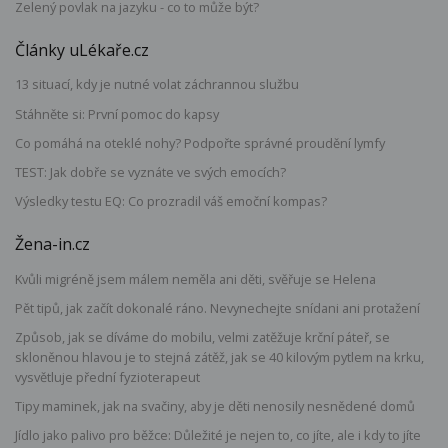
Zelený povlak na jazyku - co to může být?
Články uLékaře.cz
13 situací, kdy je nutné volat záchrannou službu
Stáhněte si: První pomoc do kapsy
Co pomáhá na oteklé nohy? Podpořte správné proudění lymfy
TEST: Jak dobře se vyznáte ve svých emocích?
Výsledky testu EQ: Co prozradil váš emoční kompas?
Žena-in.cz
Kvůli migréně jsem málem neměla ani děti, svěřuje se Helena
Pět tipů, jak začít dokonalé ráno. Nevynechejte snídani ani protažení
Způsob, jak se díváme do mobilu, velmi zatěžuje krční páteř, se
skloněnou hlavou je to stejná zátěž, jak se 40 kilovým pytlem na krku,
vysvětluje přední fyzioterapeut
Tipy maminek, jak na svačiny, aby je děti nenosily nesnědené domů
Jídlo jako palivo pro běžce: Důležité je nejen to, co jíte, ale i kdy to jíte