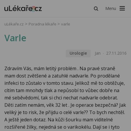
Menu
uLékaře.cz
Poradna lékaře
varle
Varle
Urologie
Jan
27.11.2016
Zdravím Vás, mám letitý problém . Na pravé straně
mam dost zvětšené a zatuhlé nadvarle. Po prodělané
infekci to zůstalo v tomto stavu. Jelikož mě to obtěžuje,
cítím tam mnohdy tlak a nepůsobí to vůbec dobře na
mé seběvědomí, tak si chci nechat nadvarle odebrat.
Děti zatím nemám, věk 32 let . Je operace bezpečná? Jak
veliký je to risk, že přijdu o celé varle?? To bych nechtěl.
A ještě jeden dotaz. Na kůži šourku mam viditelné
rozšířené žilky, nejedná se o varikokélu. Dají se i tyto