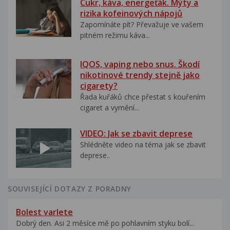
Cukr, káva, energeťák. Mýty a
rizika kofeinových nápojů
Zapomínáte pít? Převažuje ve vašem
pitném režimu káva...
IQOS, vaping nebo snus. Škodí
nikotinové trendy stejně jako
cigarety?
Řada kuřáků chce přestat s kouřením
cigaret a vymění...
VIDEO: Jak se zbavit deprese
Shlédněte video na téma jak se zbavit
deprese..
SOUVISEJÍCÍ DOTAZY Z PORADNY
Bolest varlete
Dobrý den. Asi 2 měsíce mě po pohlavním styku bolí...