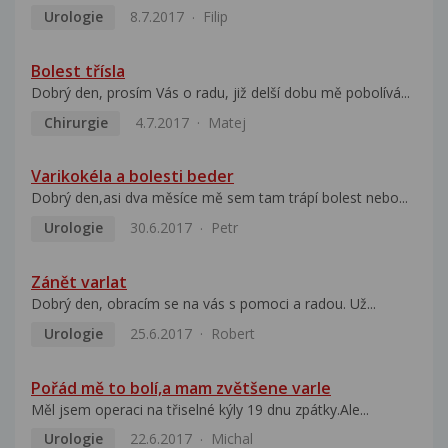
Urologie
8.7.2017
Filip
Bolest třísla
Dobrý den, prosím Vás o radu, již delší dobu mě pobolívá...
Chirurgie
4.7.2017
Matej
Varikokéla a bolesti beder
Dobrý den,asi dva měsíce mě sem tam trápí bolest nebo...
Urologie
30.6.2017
Petr
Zánět varlat
Dobrý den, obracím se na vás s pomoci a radou. Už...
Urologie
25.6.2017
Robert
Pořád mě to bolí,a mam zvětšene varle
Měl jsem operaci na třiselné kýly 19 dnu zpátky.Ale...
Urologie
22.6.2017
Michal