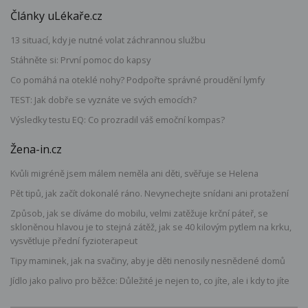
Články uLékaře.cz
13 situací, kdy je nutné volat záchrannou službu
Stáhněte si: První pomoc do kapsy
Co pomáhá na oteklé nohy? Podpořte správné proudění lymfy
TEST: Jak dobře se vyznáte ve svých emocích?
Výsledky testu EQ: Co prozradil váš emoční kompas?
Žena-in.cz
Kvůli migréně jsem málem neměla ani děti, svěřuje se Helena
Pět tipů, jak začít dokonalé ráno. Nevynechejte snídani ani protažení
Způsob, jak se díváme do mobilu, velmi zatěžuje krční páteř, se
skloněnou hlavou je to stejná zátěž, jak se 40 kilovým pytlem na krku,
vysvětluje přední fyzioterapeut
Tipy maminek, jak na svačiny, aby je děti nenosily nesnědené domů
Jídlo jako palivo pro běžce: Důležité je nejen to, co jíte, ale i kdy to jíte