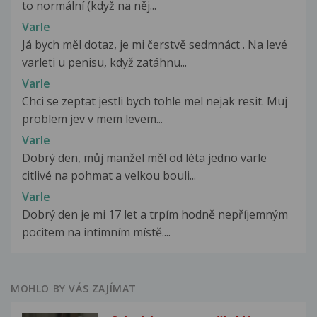
to normální (když na něj...
Varle
Já bych měl dotaz, je mi čerstvě sedmnáct . Na levé
varleti u penisu, když zatáhnu...
Varle
Chci se zeptat jestli bych tohle mel nejak resit. Muj
problem jev v mem levem...
Varle
Dobrý den, můj manžel měl od léta jedno varle
citlivé na pohmat a velkou bouli...
Varle
Dobrý den je mi 17 let a trpím hodně nepříjemným
pocitem na intimním místě....
MOHLO BY VÁS ZAJÍMAT