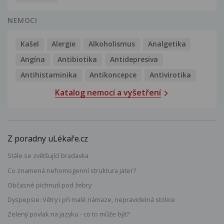
NEMOCI
Kašel
Alergie
Alkoholismus
Analgetika
Angína
Antibiotika
Antidepresiva
Antihistaminika
Antikoncepce
Antivirotika
Katalog nemocí a vyšetření
Z poradny uLékaře.cz
Stále se zvětšující bradavka
Co znamená nehomogenní struktura jater?
Občasné píchnutí pod žebry
Dyspepsie: Větry i při malé námaze, nepravidelná stolice
Zelený povlak na jazyku - co to může být?