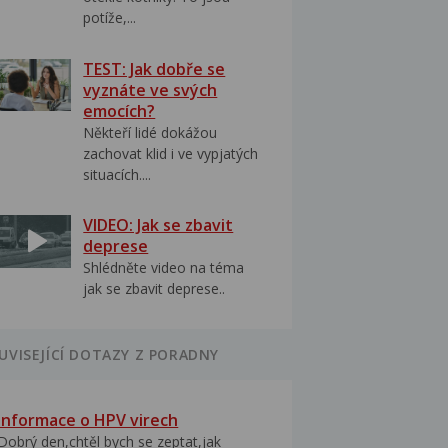
potíže,...
TEST: Jak dobře se
vyznáte ve svých
emocích?
Někteří lidé dokážou
zachovat klid i ve vypjatých
situacích....
VIDEO: Jak se zbavit
deprese
Shlédněte video na téma
jak se zbavit deprese..
UVISEJÍCÍ DOTAZY Z PORADNY
Informace o HPV virech
Dobrý den,chtěl bych se zeptat,jak