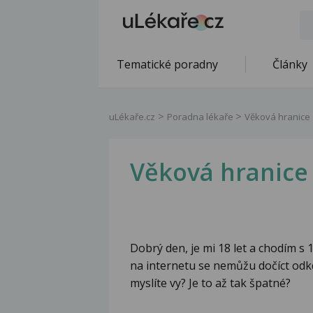
Tematické poradny
Články
uLékaře.cz
Poradna lékaře
Věková hranice
Věková hranice
Dobrý den, je mi 18 let a chodím s
na internetu se nemůžu dočíct odkd
myslíte vy? Je to až tak špatné?