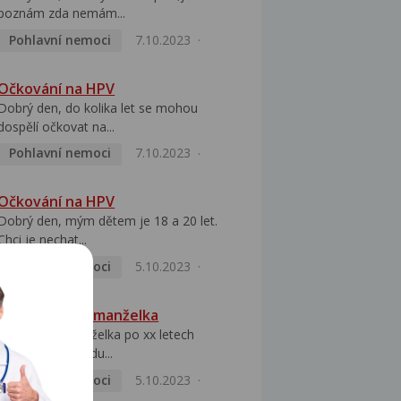
poznám zda nemám...
Pohlavní nemoci
7.10.2023
Očkování na HPV
Dobrý den, do kolika let se mohou
dospělí očkovat na...
Pohlavní nemoci
7.10.2023
Očkování na HPV
Dobrý den, mým dětem je 18 a 20 let.
Chci je nechat...
Pohlavní nemoci
5.10.2023
HPV pozitivní manželka
Dobrý den, manželka po xx letech
přivezla z Východu...
Pohlavní nemoci
5.10.2023