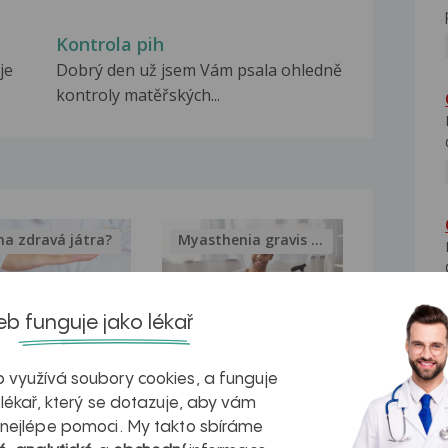
Kontrola pih
je
Dobrý den už jsem Vám psala ohledně
kontroly matěřských...
na zdravá játra?
Myasthenia gravis – vše, co...
b funguje jako lékař
kovatění
Inovativní
 využívá soubory cookies, a funguje
 lékař, který se dotazuje, aby vám
r v datech a
léčba
 nejlépe pomoci. My takto sbíráme