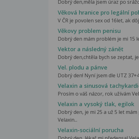
Dobrý den,měla jsem úraz po srážce
Věková hranice pro legální po
V ČR je povolen sex od 16let, ak dô
Věkovy problem penisu
Dobrý den mám problém je mi 15 let 
Vektor a následný zánět
Dobrý den,chtěla bych se zeptat, j
Vel. plodu a pánve
Dobrý den! Nyní jsem dle UTZ 37+4 tt
Velaxin a sinusová tachykardi
Prosím o váš názor, rok užívám Vela
Velaxin a vysoký tlak, egilok
Dobrý den, je mi 25 a už 5 let má
Velaxin...
Velaxin-sociální porucha
Dobrý den, lékař mi předepsal Velax