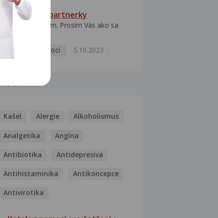
HPV typ 52 u partnerky
Dobrý deň prajem. Prosím Vás ako sa
dá vyliečiť vírus...
Pohlavní nemoci
5.10.2023
MOCI
Kašel
Alergie
Alkoholismus
Analgetika
Angína
Antibiotika
Antidepresiva
Antihistaminika
Antikoncepce
Antivirotika