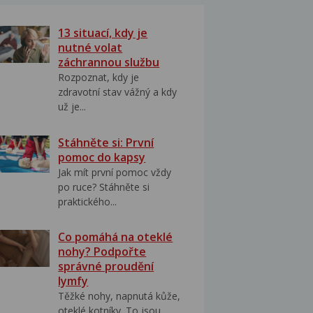
13 situací, kdy je
nutné volat
záchrannou službu
Rozpoznat, kdy je
zdravotní stav vážný a kdy
už je...
Stáhněte si: První
pomoc do kapsy
Jak mít první pomoc vždy
po ruce? Stáhněte si
praktického...
Co pomáhá na oteklé
nohy? Podpořte
správné proudění
lymfy
Těžké nohy, napnutá kůže,
oteklé kotníky. To jsou