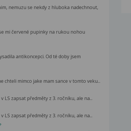
im, nemuzu se nekdy z hluboka nadechnout,
il se mi červené pupinky na rukou nohou
ysadila antikoncepci. Od té doby jsem
sme chteli mimco jake mam sance v tomto veku...
v LS zapsat předměty z 3. ročníku, ale na...
v LS zapsat předměty z 3. ročníku, ale na...
?