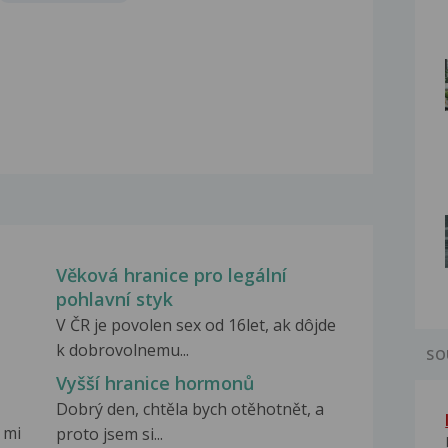
Věková hranice pro legální
pohlavní styk
V ČR je povolen sex od 16let, ak dôjde
k dobrovolnemu...
SO
Vyšší hranice hormonů
Dobrý den, chtěla bych otěhotnět, a
 mi
proto jsem si...