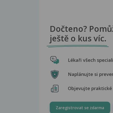
Dočteno? Pomů
ještě o kus víc.
Lékaři všech special
Naplánujte si preve
Objevujte praktické 
Zaregistrovat se zdarma