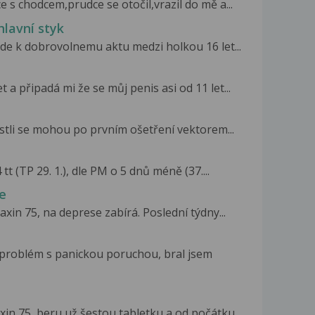
 s chodcem,prudce se otočil,vrazil do mě a...
hlavní styk
jde k dobrovolnemu aktu medzi holkou 16 let...
a připadá mi že se můj penis asi od 11 let...
estli se mohou po prvním ošetření vektorem...
 (TP 29. 1.), dle PM o 5 dnů méně (37....
e
xin 75, na deprese zabírá. Poslední týdny...
m problém s panickou poruchou, bral jsem
in 75, beru už šestou tabletku a od počátku...