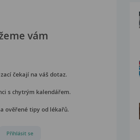
žeme vám
izací čekají na váš dotaz.
nci s chytrým kalendářem.
a ověřené tipy od lékařů.
Přihlásit se