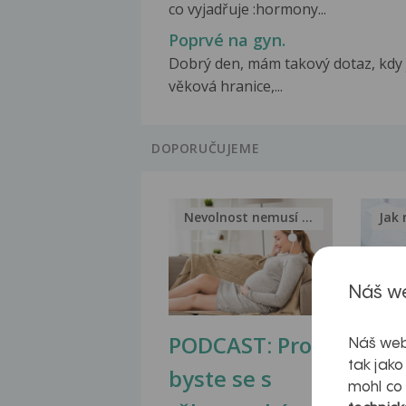
co vyjadřuje :hormony...
Poprvé na gyn.
Dobrý den, mám takový dotaz, kdy 
věková hranice,...
DOPORUČUJEME
Nevolnost nemusí být nutnou...
Jak 
Náš we
PODCAST: Proč
Ztu
Náš web
tak jako
byste se s
jate
mohl co