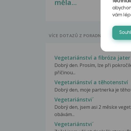
měla...
technick
abychom
vám lép
Souh
VÍCE DOTAZŮ Z PORADNY
Vegetariánství a fibróza jater
Dobrý den. Prosím, lze při pokročilé
příčinou...
Vegetariánství a těhotenství
Dobrý den, moje partnerka je těhotná
Vegetariánstvi´
Dobrý den, jsem asi 2 měsíce veget
obávám...
Vegetariánstvi´