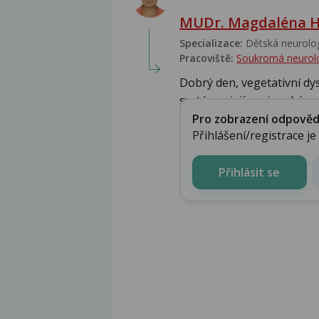
MUDr. Magdaléna H
Specializace:
Dětská neurolog
Pracoviště:
Soukromá neurolo
Dobrý den, vegetativní d
systému, její projevy bý...
Pro zobrazení odpovědi 
Přihlášení/registrace j
Přihlásit se