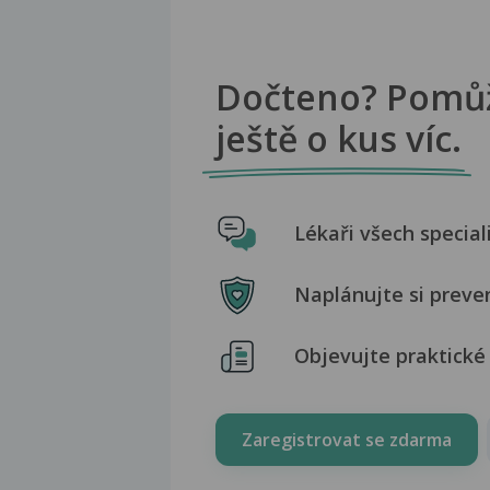
Dočteno? Pomů
ještě o kus víc.
Lékaři všech special
Naplánujte si preve
Objevujte praktické 
Zaregistrovat se zdarma