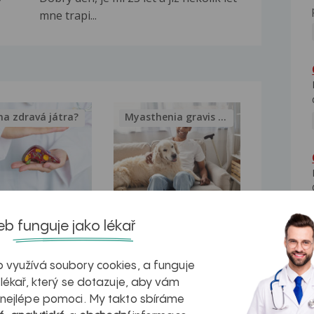
mne trapi...
na zdravá játra?
Myasthenia gravis – vše, co...
kovatění
Inovativní
b funguje jako lékař
r v datech a
léčba
azech
myastenie –
 využívá soubory cookies, a funguje
 lékař, který se dotazuje, aby vám
naděje pro ty,
 nejlépe pomoci. My takto sbíráme