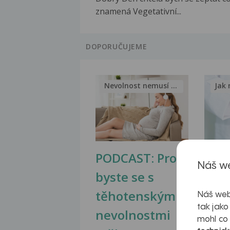
znamená Vegetativní...
DOPORUČUJEME
Nevolnost nemusí být nutnou...
Jak 
PODCAST: Proč
Ztu
Náš we
byste se s
jate
těhotenskými
obr
Náš web
tak jako
nevolnostmi
mohl co