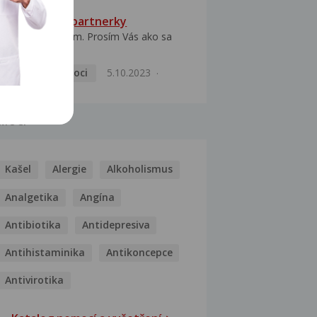
HPV typ 52 u partnerky
Dobrý deň prajem. Prosím Vás ako sa
dá vyliečiť vírus...
Pohlavní nemoci
5.10.2023
MOCI
Kašel
Alergie
Alkoholismus
Analgetika
Angína
Antibiotika
Antidepresiva
Antihistaminika
Antikoncepce
Antivirotika