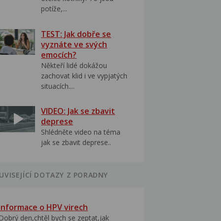
potíže,...
TEST: Jak dobře se
vyznáte ve svých
emocích?
Někteří lidé dokážou
zachovat klid i ve vypjatých
situacích....
VIDEO: Jak se zbavit
deprese
Shlédněte video na téma
jak se zbavit deprese..
UVISEJÍCÍ DOTAZY Z PORADNY
Informace o HPV virech
Dobrý den,chtěl bych se zeptat,jak