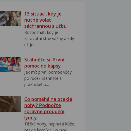
13 situací, kdy je
nutné volat
záchrannou službu
Rozpoznat, kdy je
zdravotní stav vážný a kdy
už je...
Stáhněte si: První
pomoc do kapsy
Jak mít první pomoc vždy
po ruce? Stáhněte si
praktického...
Co pomáhá na oteklé
nohy? Podpořte
správné proudění
lymfy
Těžké nohy, napnutá kůže,
oteklé kotníky. To jsou