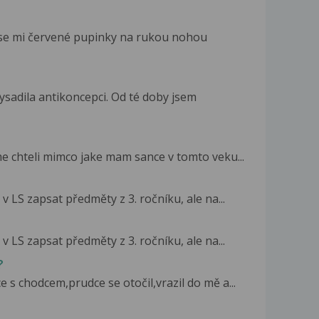
il se mi červené pupinky na rukou nohou
ysadila antikoncepci. Od té doby jsem
sme chteli mimco jake mam sance v tomto veku...
v LS zapsat předměty z 3. ročníku, ale na...
v LS zapsat předměty z 3. ročníku, ale na...
?
 s chodcem,prudce se otočil,vrazil do mě a...