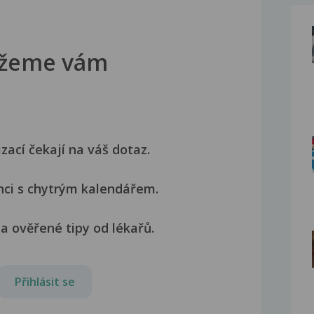
žeme vám
izací čekají na váš dotaz.
nci s chytrým kalendářem.
a ověřené tipy od lékařů.
Přihlásit se