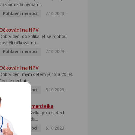
poznám zda nemám...
Pohlavní nemoci
7.10.2023
Očkování na HPV
Dobrý den, do kolika let se mohou
dospělí očkovat na...
Pohlavní nemoci
7.10.2023
Očkování na HPV
Dobrý den, mým dětem je 18 a 20 let.
Chci je nechat...
Pohlavní nemoci
5.10.2023
HPV pozitivní manželka
Dobrý den, manželka po xx letech
přivezla z Východu...
Pohlavní nemoci
5.10.2023