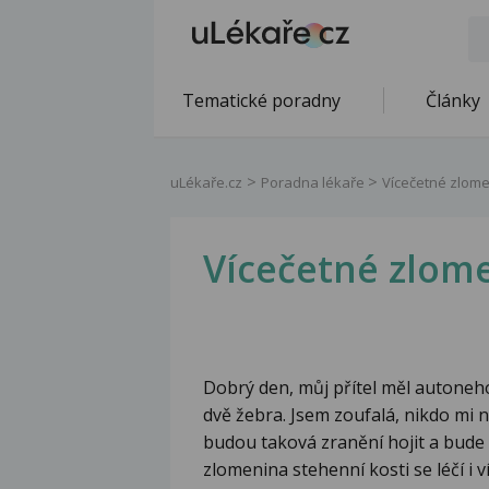
Tematické poradny
Články
uLékaře.cz
Poradna lékaře
Vícečetné zlom
Vícečetné zlom
Dobrý den, můj přítel měl autoneh
dvě žebra. Jsem zoufalá, nikdo mi ne
budou taková zranění hojit a bude 
zlomenina stehenní kosti se léčí i 