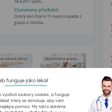
18.4.2017 jsem...
Zlomenina předloktí
Dobrý den Dcera 15 mesicu spadla z
gauce a zlomila...
na zdravá játra?
Myasthenia gravis – vše, co...
b funguje jako lékař
kovatění
Inovativní
 využívá soubory cookies, a funguje
 lékař, který se dotazuje, aby vám
r v datech a
léčba
 nejlépe pomoci. My takto sbíráme