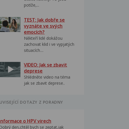
potíže,...
TEST: Jak dobře se
vyznáte ve svých
emocích?
Někteří lidé dokážou
zachovat klid i ve vypjatých
situacích....
VIDEO: Jak se zbavit
deprese
Shlédněte video na téma
jak se zbavit deprese..
UVISEJÍCÍ DOTAZY Z PORADNY
Informace o HPV virech
Dobrý den,chtěl bych se zeptat,jak