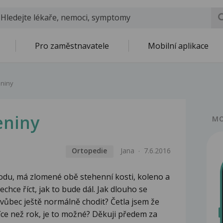
Pro zaměstnavatele
Mobilní aplikace
eniny
eniny
MO
Ortopedie
Jana
7.6.2016
odu, má zlomené obě stehenní kosti, koleno a
chce říct, jak to bude dál. Jak dlouho se
vůbec ještě normálně chodit? Četla jsem že
více než rok, je to možné? Děkuji předem za