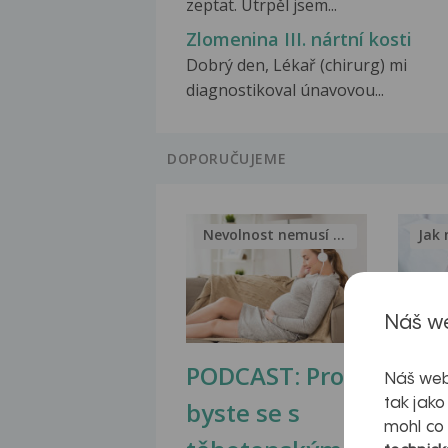
zeptat. Utrpěl jsem...
Zlomenina III. nártní kosti
Dobrý den, Lékař (chirurg) mi
diagnostikoval únavovou...
DOPORUČUJEME
Nevolnost nemusí být nutnou...
Jak 
Náš we
PODCAST: Proč
Ztu
Náš web
tak jako
byste se s
jate
mohl co