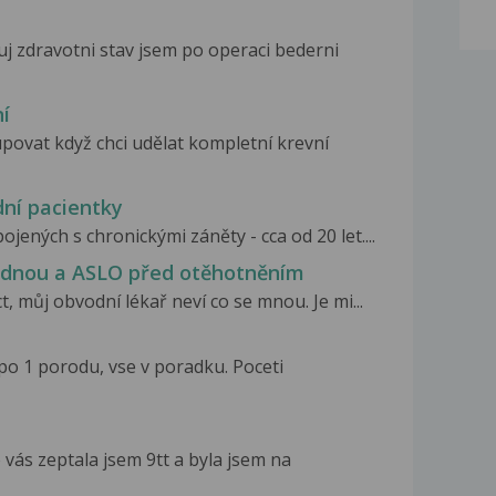
 zdravotni stav jsem po operaci bederni
í
upovat když chci udělat kompletní krevní
dní pacientky
ených s chronickými záněty - cca od 20 let....
, dnou a ASLO před otěhotněním
 můj obvodní lékař neví co se mnou. Je mi...
t po 1 porodu, vse v poradku. Poceti
vás zeptala jsem 9tt a byla jsem na