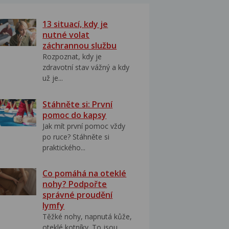
13 situací, kdy je
nutné volat
záchrannou službu
Rozpoznat, kdy je
zdravotní stav vážný a kdy
už je...
Stáhněte si: První
pomoc do kapsy
Jak mít první pomoc vždy
po ruce? Stáhněte si
praktického...
Co pomáhá na oteklé
nohy? Podpořte
správné proudění
lymfy
Těžké nohy, napnutá kůže,
oteklé kotníky. To jsou