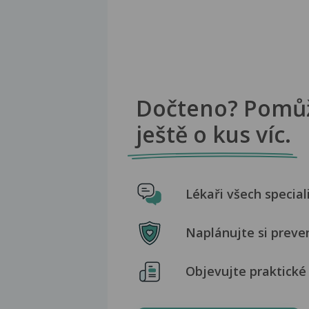
Dočteno? Pomů
ještě o kus víc.
Lékaři všech special
Naplánujte si preve
Objevujte praktické 