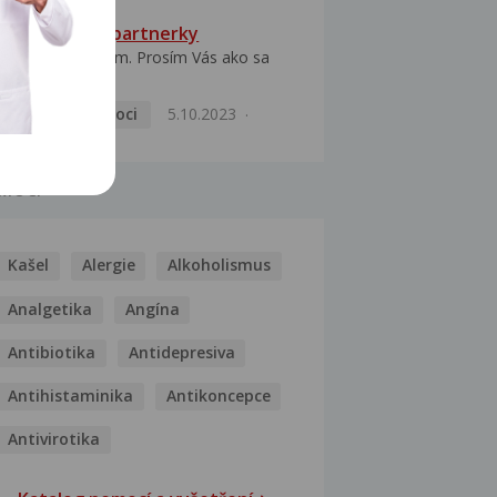
HPV typ 52 u partnerky
Dobrý deň prajem. Prosím Vás ako sa
dá vyliečiť vírus...
Pohlavní nemoci
5.10.2023
MOCI
Kašel
Alergie
Alkoholismus
Analgetika
Angína
Antibiotika
Antidepresiva
Antihistaminika
Antikoncepce
Antivirotika