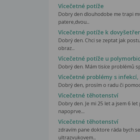
Vícečetné potíže
Dobry den dlouhodobe me trapi muj
patere,dvou...
Vícečetné potíže k dovyšetřen
Dobrý den. Chci se zeptat jak post
obraz...
Vícečetné potíže u polymorbi
Dobrý den. Mám tisíce problémů spoj
Vícečetné problémy s infekcí
Dobrý den, prosím o radu či pomoct,
Vícečetné těhotenství
Dobry den. Je mi 25 let a jsem 6 le
napoprve....
Vícečetné těhotenství
zdravím pane doktore ráda bych se 
ultrazvukovem...