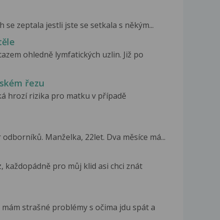
se zeptala jestli jste se setkala s někým...
těle
azem ohledně lymfatických uzlin. Již po
řském řezu
ká hrozí rizika pro matku v případě
odborníků. Manželka, 22let. Dva měsíce má...
 každopádně pro můj klid asi chci znát
t mám strašné problémy s očima jdu spát a