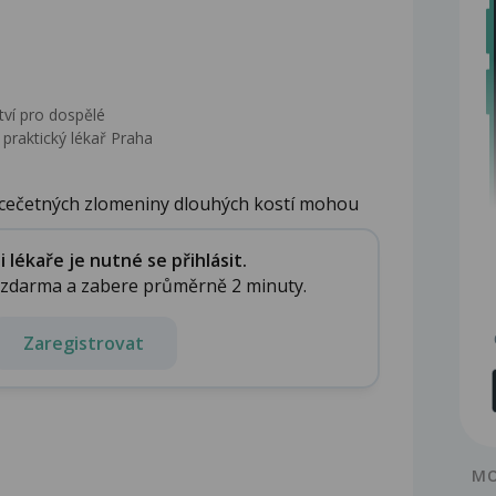
tví pro dospělé
praktický lékař Praha
vícečetných zlomeniny dlouhých kostí mohou
lékaře je nutné se přihlásit.
e zdarma a zabere průměrně 2 minuty.
Zaregistrovat
MO