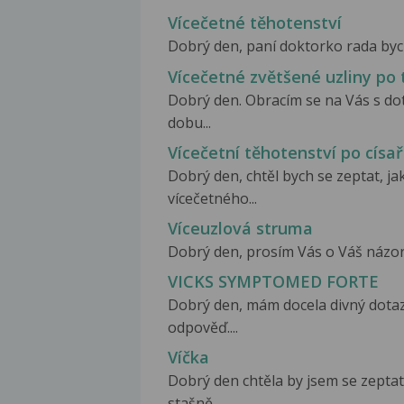
Vícečetné těhotenství
Dobrý den, paní doktorko rada bych 
Vícečetné zvětšené uzliny po 
Dobrý den. Obracím se na Vás s dot
dobu...
Vícečetní těhotenství po císa
Dobrý den, chtěl bych se zeptat, ja
vícečetného...
Víceuzlová struma
Dobrý den, prosím Vás o Váš názor 
VICKS SYMPTOMED FORTE
Dobrý den, mám docela divný dotaz,
odpověď....
Víčka
Dobrý den chtěla by jsem se zepta
stašně...