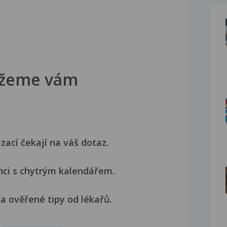
žeme vám
izací čekají na váš dotaz.
nci s chytrým kalendářem.
a ověřené tipy od lékařů.