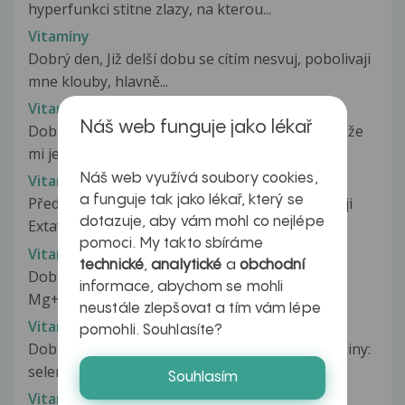
hyperfunkci stitne zlazy, na kterou...
Vitamíny
Dobrý den, Již delší dobu se cítím nesvuj, pobolivaji
mne klouby, hlavně...
Vitaminy
Náš web funguje jako lékař
Dobry den, rada bych se zeptala zda je možné , že
mi je špatně po vitaminech...
Náš web využívá soubory cookies,
Vitamíny
a funguje tak jako lékař, který se
Před rokem mi byla diagnostikovana RS, aplikuji
dotazuje, aby vám mohl co nejlépe
Extavia, lékaři mi doporučili...
pomoci. My takto sbíráme
Vitamíny
technické
,
analytické
a
obchodní
Dobrý den,koupila jsem si vitamíny v jednom-
informace, abychom se mohli
Mg+B6,je možné,že se těmito vitamíny...
neustále zlepšovat a tím vám lépe
Vitaminy
pomohli. Souhlasíte?
Dobry den, objednala jsem si samostatne vitaminy:
selen, zinek, kremik a biosil....
Souhlasím
Vitamíny