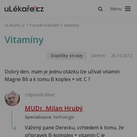
Menu
uLékaře.cz
Poradna lékaře
vitamíny
Vitamíny
Doplňky stravy
Dereck
26.10.2012
Dobrý den, mam je jednu otázku lze užívat vitamín
Magne B6 a k tomu B koplex + vit. C ?
Odpovídá lékař:
MUDr. Milan Hrubý
Specializace:
Nefrologie
Vážený pane Derecku, vzhledem k tomu, že
přípravek B-komplex + vitamin C je