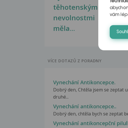
technick
těhotenskými
obr
abychom
vám lép
nevolnostmi
měla...
Souh
VÍCE DOTAZŮ Z PORADNY
Vynechání Antikoncepce.
Dobrý den, Chtěla jsem se zeptat 
druhé...
Vynechání antikoncepce..
Dobrý den, chtěla bych se zeptat be
Vynechání antikoncepční pilul