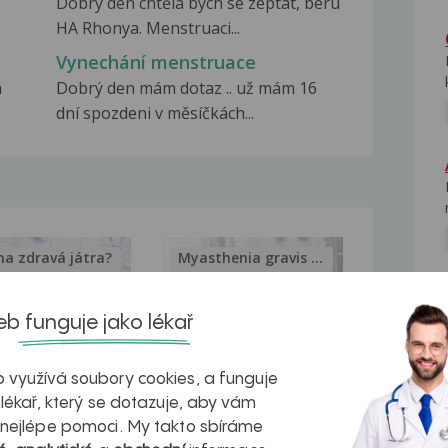
Dobrý den chtěla bych se zeptat, beru
HA Rhonya. Menstruaci...
Vynechání menstruace
a
Dobrý den mám dotaz .. už mám 16
dní spozdeni v měsíčkách...
na zdravá játra?
Myasthenia gravis – vše, co...
NE
b funguje jako lékař
 využívá soubory cookies, a funguje
kovatění
Inovativní
 lékař, který se dotazuje, aby vám
r v datech a
léčba
 nejlépe pomoci. My takto sbíráme