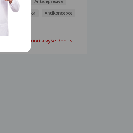
Antibiotika
Antidepresiva
Antihistaminika
Antikoncepce
Antivirotika
Katalog nemocí a vyšetření