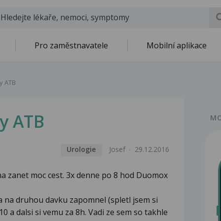
Pro zaměstnavatele
Mobilní aplikace
y ATB
y ATB
MO
Urologie
Josef
29.12.2016
a na zanet moc cest. 3x denne po 8 hod Duomox
5 a na druhou davku zapomnel (spletl jsem si
:10 a dalsi si vemu za 8h. Vadi ze sem so takhle