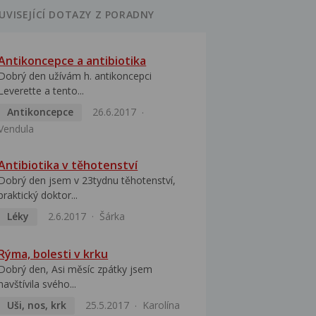
UVISEJÍCÍ DOTAZY Z PORADNY
Antikoncepce a antibiotika
Dobrý den užívám h. antikoncepci
Leverette a tento...
Antikoncepce
26.6.2017
Vendula
Antibiotika v těhotenství
Dobrý den jsem v 23tydnu těhotenství,
praktický doktor...
Léky
2.6.2017
Šárka
Rýma, bolesti v krku
Dobrý den, Asi měsíc zpátky jsem
navštívila svého...
Uši, nos, krk
25.5.2017
Karolína