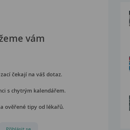
žeme vám
izací čekají na váš dotaz.
nci s chytrým kalendářem.
a ověřené tipy od lékařů.
Přihlásit se