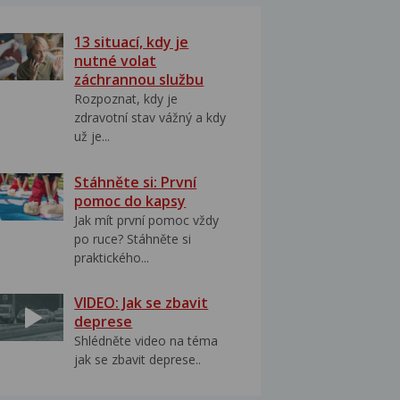
13 situací, kdy je
nutné volat
záchrannou službu
Rozpoznat, kdy je
zdravotní stav vážný a kdy
už je...
Stáhněte si: První
pomoc do kapsy
Jak mít první pomoc vždy
po ruce? Stáhněte si
praktického...
VIDEO: Jak se zbavit
deprese
Shlédněte video na téma
jak se zbavit deprese..