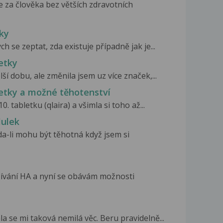
se za člověka bez větších zdravotních
ky
 se zeptat, zda existuje případně jak je...
etky
í dobu, ale změnila jsem uz více značek,...
etky a možné těhotenství
. tabletku (qlaira) a všimla si toho až...
lulek
da-li mohu být těhotná když jsem si
žívání HA a nyní se obávám možnosti
a se mi taková nemilá věc. Beru pravidelně...