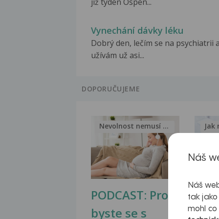
již týden Ospen...
Vynechání dávky léku
Dobrý den, lečím se na psychiatrii 
užívám už asi...
DOPORUČUJEME
Nevolnost nemusí být nutnou...
Jak 
Náš we
Náš web
PODCAST: Proč
Ztu
tak jako
byste se s
jate
mohl co