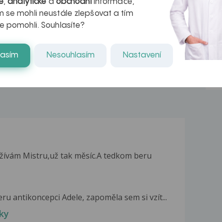
é
,
analytické
a
obchodní
informace,
azech
myastenie –
 se mohli neustále zlepšovat a tím
e pomohli. Souhlasíte?
naděje pro ty,
kteří ji...
lasím
Nesouhlasím
Nastavení
užívám Mistru,už tak měsíc.A tedkom beru
ru antikoncepci Adele, zapoměla sem si vzít...
ky