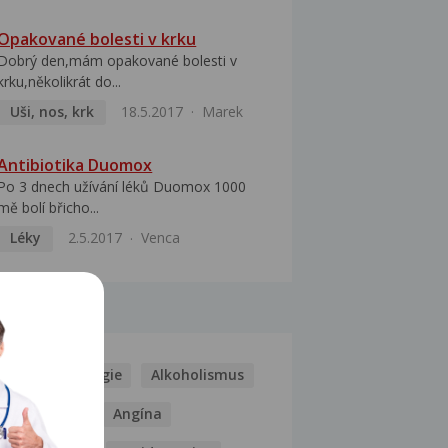
Opakované bolesti v krku
Dobrý den,mám opakované bolesti v
krku,několikrát do...
Uši, nos, krk
18.5.2017
Marek
Antibiotika Duomox
Po 3 dnech užívání léků Duomox 1000
mě bolí břicho...
Léky
2.5.2017
Venca
MOCI
Kašel
Alergie
Alkoholismus
Analgetika
Angína