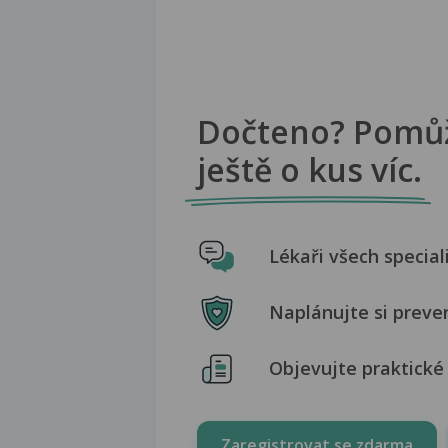
Dočteno? Pomů
ještě o kus víc.
Lékaři všech special
Naplánujte si preve
Objevujte praktické 
Zaregistrovat se zdarma