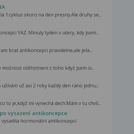
HA
 1.cyklus skoro na den presny.Ale druhy se...
cepci YAZ. Minuly tyden v utery, kdy jsem...
m brat antikoncepci pravidelne,ale jela...
e možnost otěhotnení z toho když jsem si...
a užívám už asi 2 roky každý den ráno jednu...
co to je,když mi vynechá dech.Mám v tu chvíi...
po vysazení antikoncepce
m vysadila hormonální antikoncepci