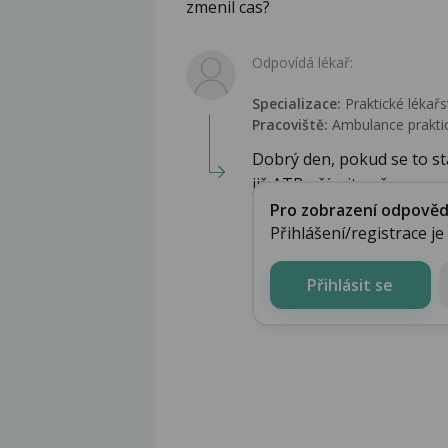
zmenil cas?
Odpovídá lékař:
Specializace:
Praktické lékařs
Pracoviště:
Ambulance praktic
Dobrý den, pokud se to sta
již ATB užívejte přes...
Pro zobrazení odpovědi 
Přihlášení/registrace j
Přihlásit se