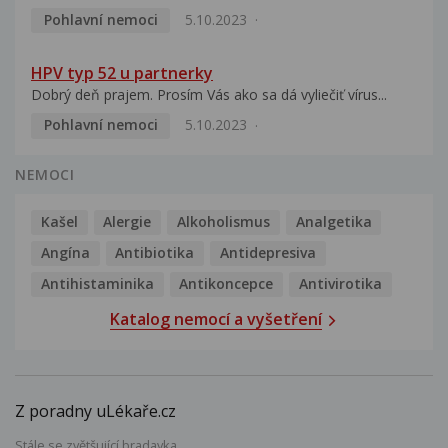
Pohlavní nemoci
5.10.2023
HPV typ 52 u partnerky
Dobrý deň prajem. Prosím Vás ako sa dá vyliečiť vírus...
Pohlavní nemoci
5.10.2023
NEMOCI
Kašel
Alergie
Alkoholismus
Analgetika
Angína
Antibiotika
Antidepresiva
Antihistaminika
Antikoncepce
Antivirotika
Katalog nemocí a vyšetření
Z poradny uLékaře.cz
Stále se zvětšující bradavka