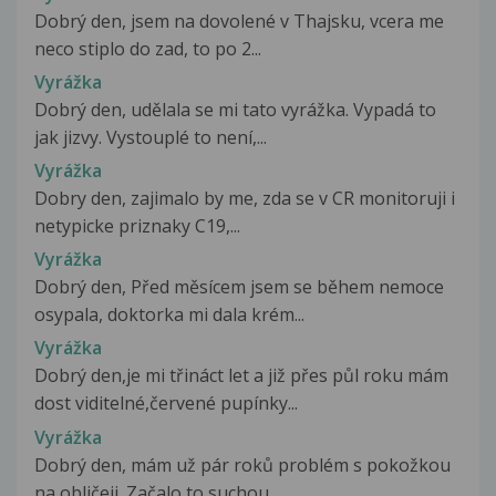
Dobrý den, jsem na dovolené v Thajsku, vcera me
neco stiplo do zad, to po 2...
Vyrážka
Dobrý den, udělala se mi tato vyrážka. Vypadá to
jak jizvy. Vystouplé to není,...
Vyrážka
Dobry den, zajimalo by me, zda se v CR monitoruji i
netypicke priznaky C19,...
Vyrážka
Dobrý den, Před měsícem jsem se během nemoce
osypala, doktorka mi dala krém...
Vyrážka
Dobrý den,je mi třináct let a již přes půl roku mám
dost viditelné,červené pupínky...
Vyrážka
Dobrý den, mám už pár roků problém s pokožkou
na obličeji. Začalo to suchou...