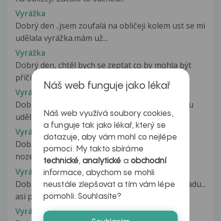
Vyrážka
Dobrý den ..jsem zoufalá na obličeji kolem ust se mi
udělala vyrážka.mám už...
Vyrážka
Dobrý den, chtěl bych se zeptat co by mohla být
příčina těchhle vředů. Vředy...
Náš web funguje jako lékař
Vyrážka
Dobrý den, zhruba před týdnem se mi na penisu
Náš web využívá soubory cookies,
udělal tento “pupínek”. Podle...
a funguje tak jako lékař, který se
Vyrážka
dotazuje, aby vám mohl co nejlépe
Dobrý den, zhruba dva měsíce mám vyrážku na
pomoci. My takto sbíráme
noze. Začalo to puchýřem mezi malíčkem...
technické
,
analytické
a
obchodní
Vyrážka
informace, abychom se mohli
Dobry den p. Doktorko, dovolte mi pozadat o radu...
neustále zlepšovat a tím vám lépe
asi pred tydnem se mi vytvorily...
pomohli. Souhlasíte?
Vyrážka