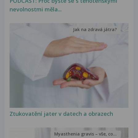
PODCAST: Proč byste se s těhotenskými
nevolnostmi měla...
Jak na zdravá játra?
Ztukovatění jater v datech a obrazech
Myasthenia gravis – vše, co...