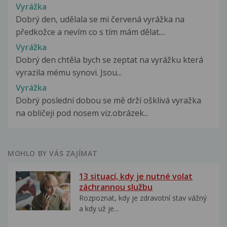
Vyrážka
Dobrý den, udělala se mi červená vyrážka na
předkožce a nevím co s tím mám dělat....
Vyrážka
Dobrý den chtěla bych se zeptat na vyrážku která
vyrazila mému synovi. Jsou...
Vyrážka
Dobrý poslední dobou se mě drží ošklivá vyražka
na obličeji pod nosem viz.obrázek...
MOHLO BY VÁS ZAJÍMAT
13 situací, kdy je nutné volat
záchrannou službu
Rozpoznat, kdy je zdravotní stav vážný
a kdy už je...