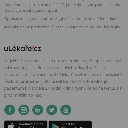
skloněnou hlavou je to stejná zátěž, jak se 40 kilovým pytlem na krku,
vysvětluje přední fyzioterapeut
Tipy maminek, jak na svačiny, aby je děti nenosily nesnědené domů
Jídlo jako palivo pro běžce: Důležité je nejen to, co jíte, ale i kdy to jíte
Největší česká medicínská online poradna a průkopník v oblasti
telemedicíny si klade za cíl zefektivnit a zkvalitnit české
zdravotnictví. Tým více jak 300 lékařů včetně desítek specialistů
obslouží průměrně 2 500 uživatelů měsíčně. Poradna je
pacientům k dispozici 24 hodin 7 dní v týdnu nejen na webu, ale i
přes mobilní aplikaci.