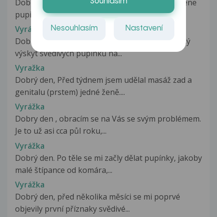
Dobry den, obevila se mi na ruce vyrazka.. cervene
Souhlasím
pupinky, nektere s bilym...
Vyrážka
Nesouhlasím
Nastavení
Dobrý den, asi zhruba 14 dní pozoruji neobvyklý
výskyt svědivých pupínků na...
Vyražka
Dobrý den, Před týdnem jsem udělal masáž zad a
genitalu (prstem) jedné ženě....
Vyrážka
Dobry den , obracím se na Vás se svým problémem.
Je to už asi cca půl roku,...
Vyrážka
Dobrý den. Po těle se mi začly dělat pupínky, jakoby
malé štípance od komára,...
Vyrážka
Dobrý den, před několika měsíci se mi poprvé
objevily první příznaky svědivé...