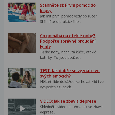
Stáhněte si: První pomoc do
kapsy
Jak mít první pomoc vždy po ruce?
Stáhněte si praktického...
Co pomáhá na oteklé nohy?
Podpořte správné proudění
lymfy
Těžké nohy, napnutá kůže, oteklé
kotníky. To jsou potíže,...
TEST: Jak dobře se vyznáte ve
svých emocích?
Někteří lidé dokážou zachovat klid i ve
vypjatých situacích....
VIDEO: Jak se zbavit deprese
Shlédněte video na téma jak se zbavit
deprese..