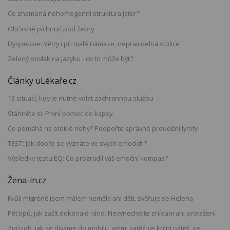
Co znamená nehomogenní struktura jater?
Občasné píchnutí pod žebry
Dyspepsie: Větry i při malé námaze, nepravidelná stolice
Zelený povlak na jazyku - co to může být?
Články uLékaře.cz
13 situací, kdy je nutné volat záchrannou službu
Stáhněte si: První pomoc do kapsy
Co pomáhá na oteklé nohy? Podpořte správné proudění lymfy
TEST: Jak dobře se vyznáte ve svých emocích?
Výsledky testu EQ: Co prozradil váš emoční kompas?
Žena-in.cz
Kvůli migréně jsem málem neměla ani děti, svěřuje se Helena
Pět tipů, jak začít dokonalé ráno. Nevynechejte snídani ani protažení
Způsob, jak se díváme do mobilu, velmi zatěžuje krční páteř, se