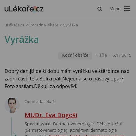
Menu
uLékaře.cz
Poradna lékaře
vyrážka
Vyrážka
Kožní obtíže
Táňa
5.11.2015
Dobrý den,již delší dobu mám vyrážku ve štěrbince nad
zadní částí těla.Bolí a pálí.Nejedná se o pásový opar?
Foto zasílám.Děkuji za odpověď.
Odpovídá lékař:
MUDr. Eva Dogoši
Specializace:
Dermatovenerologie, Dětské kožní
(dermatovenerologie), Korektivní dermatologie