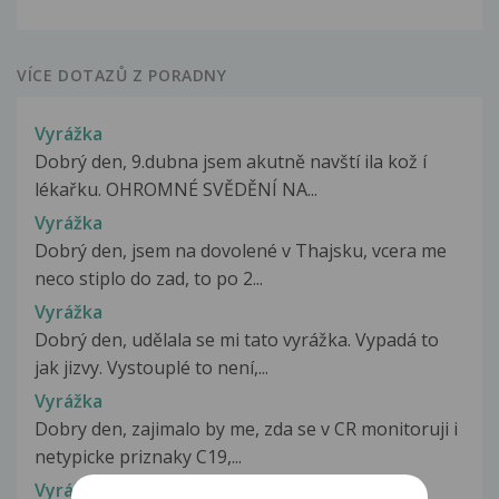
VÍCE DOTAZŮ Z PORADNY
Vyrážka
Dobrý den, 9.dubna jsem akutně navští ila kož í
lékařku. OHROMNÉ SVĚDĚNÍ NA...
Vyrážka
Dobrý den, jsem na dovolené v Thajsku, vcera me
neco stiplo do zad, to po 2...
Vyrážka
Dobrý den, udělala se mi tato vyrážka. Vypadá to
jak jizvy. Vystouplé to není,...
Vyrážka
Dobry den, zajimalo by me, zda se v CR monitoruji i
netypicke priznaky C19,...
Vyrážka