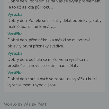
Dobry den , obracím se na Vás se svým problémem.
Je to už asi cca půl roku,...
Vyrážka
Dobrý den. Po těle se mi začly dělat pupínky, jakoby
malé štípance od komára,...
Vyrážka
Dobrý den, před několika měsíci se mi poprvé
objevily první příznaky svědivé...
Vyrážka
Dobrý den, udělala se mi červená vyrážka na
předkožce a nevím co s tím mám dělat....
Vyrážka
Dobrý den chtěla bych se zeptat na vyrážku která
vyrazila mému synovi. Jsou...
MOHLO BY VÁS ZAJÍMAT