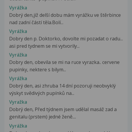
Vyrážka
Dobrý den,již delší dobu mám vyrážku ve štěrbince
nad zadní částí těla.Bolí...
Vyrážka
Dobry den p. Doktorko, dovolte mi pozadat o radu...
asi pred tydnem se mi vytvorily...
Vyrážka
Dobry den, obevila se mi na ruce vyrazka.. cervene
pupinky, nektere s bilym...
Vyrážka
Dobrý den, asi zhruba 14 dní pozoruji neobvyklý
výskyt svědivých pupínků na...
Vyražka
Dobrý den, Před týdnem jsem udělal masáž zad a
genitalu (prstem) jedné ženě....
Vyrážka