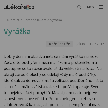
Menu
uLékaře.cz
Poradna lékaře
vyrážka
Vyrážka
Kožní obtíže
Jakub
12.7.2016
Dobrý den, zhruba dva měsíce mám vyrážku na noze.
Začalo to puchýřem mezi malíčkem a prsteníčkem a
postupně se to rozšiřovalo až do velikosti na fotce. Na
okraji zarudlé plochy se udělají vždy malé puchýřky,
které tak za den/dva zmizí a velikost postiženého místa
se o něco málo zvětší a tak se to pořád opakuje. Svědí
to, nejvíc ve fázi puchýřků. Mazal jsem na to nejprve
canestenem, bez efektu. Potom belogent - tehdy se
zdálo že vyrážka mizí, ale po tom co jsem přestal mazat,