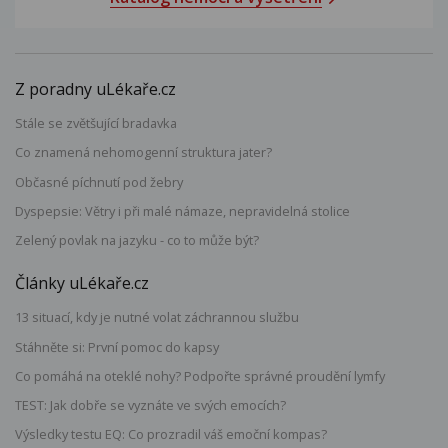
Z poradny uLékaře.cz
Stále se zvětšující bradavka
Co znamená nehomogenní struktura jater?
Občasné píchnutí pod žebry
Dyspepsie: Větry i při malé námaze, nepravidelná stolice
Zelený povlak na jazyku - co to může být?
Články uLékaře.cz
13 situací, kdy je nutné volat záchrannou službu
Stáhněte si: První pomoc do kapsy
Co pomáhá na oteklé nohy? Podpořte správné proudění lymfy
TEST: Jak dobře se vyznáte ve svých emocích?
Výsledky testu EQ: Co prozradil váš emoční kompas?