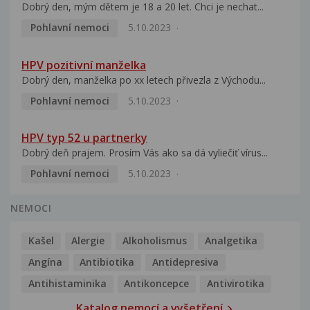
Dobrý den, mým dětem je 18 a 20 let. Chci je nechat...
Pohlavní nemoci
5.10.2023
HPV pozitivní manželka
Dobrý den, manželka po xx letech přivezla z Východu...
Pohlavní nemoci
5.10.2023
HPV typ 52 u partnerky
Dobrý deň prajem. Prosím Vás ako sa dá vyliečiť vírus...
Pohlavní nemoci
5.10.2023
NEMOCI
Kašel
Alergie
Alkoholismus
Analgetika
Angína
Antibiotika
Antidepresiva
Antihistaminika
Antikoncepce
Antivirotika
Katalog nemocí a vyšetření