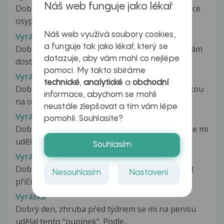
Náš web funguje jako lékař
Dobrý den, Před měsícem jsem se během nemoce
osypala, doktorka mi dala krém...
Náš web využívá soubory cookies,
Vyrážka
a funguje tak jako lékař, který se
Dobrý den,je mi třináct let a již přes půl roku mám
dotazuje, aby vám mohl co nejlépe
dost viditelné,červené pupínky...
pomoci. My takto sbíráme
Vyrážka
technické
,
analytické
a
obchodní
Dobrý den, mám už pár roků problém s pokožkou
informace, abychom se mohli
na obličeji. Začalo to suchou...
neustále zlepšovat a tím vám lépe
Vyrážka
pomohli. Souhlasíte?
Dobrý den ..jsem zoufalá na obličeji kolem ust se mi
udělala vyrážka.mám už...
Souhlasím
Vyrážka
Dobrý den, chtěl bych se zeptat co by mohla být
Nesouhlasím
Nastavení
příčina těchhle vředů. Vředy...
Vyrážka
Dobrý den, zhruba před týdnem se mi na penisu
udělal tento “pupínek”. Podle...