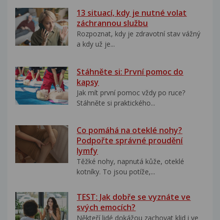
13 situací, kdy je nutné volat
záchrannou službu
Rozpoznat, kdy je zdravotní stav vážný
a kdy už je...
Stáhněte si: První pomoc do
kapsy
Jak mít první pomoc vždy po ruce?
Stáhněte si praktického...
Co pomáhá na oteklé nohy?
Podpořte správné proudění
lymfy
Těžké nohy, napnutá kůže, oteklé
kotníky. To jsou potíže,...
TEST: Jak dobře se vyznáte ve
svých emocích?
Někteří lidé dokážou zachovat klid i ve