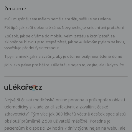
Žena-in.cz
Kvůli migréně jsem málem neměla ani děti, svěřuje se Helena
Pět tipů, jak začít dokonalé ráno. Nevynechejte snídani ani protažení
Způsob, jak se díváme do mobilu, velmi zatěžuje krční páteř, se
skloněnou hlavou je to stejná zátěž, jak se 40 kilovým pytlem na krku,
vysvětluje přední fyzioterapeut
Tipy maminek, jak na svačiny, aby je děti nenosily nesnědené domů
Jídlo jako palivo pro běžce: Důležité je nejen to, co jíte, ale i kdy to jíte
Největší česká medicínská online poradna a průkopník v oblasti
telemedicíny si klade za cíl zefektivnit a zkvalitnit české
zdravotnictví. Tým více jak 300 lékařů včetně desítek specialistů
obslouží průměrně 2 500 uživatelů měsíčně. Poradna je
pacientům k dispozici 24 hodin 7 dní v týdnu nejen na webu, ale i