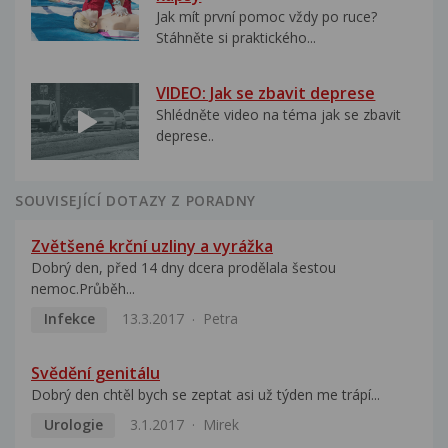
Jak mít první pomoc vždy po ruce?
Stáhněte si praktického...
VIDEO: Jak se zbavit deprese
Shlédněte video na téma jak se zbavit
deprese..
SOUVISEJÍCÍ DOTAZY Z PORADNY
Zvětšené krční uzliny a vyrážka
Dobrý den, před 14 dny dcera prodělala šestou
nemoc.Průběh...
Infekce
13.3.2017
Petra
Svědění genitálu
Dobrý den chtěl bych se zeptat asi už týden me trápí...
Urologie
3.1.2017
Mirek