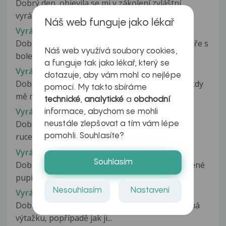
Dobrý den, objevila se mi v zákolení zvláštní
vyrážka. napřed sem si myslel...
Náš web funguje jako lékař
Vyrážka
Dobrý den, v Lednu jsem byl u praktického lékaře s
Náš web využívá soubory cookies,
bolestmi po stolici, zjistili...
a funguje tak jako lékař, který se
Vyrážka
dotazuje, aby vám mohl co nejlépe
Dobrý večer, toto se mi dělá na noze od doby, kdy
pomoci. My takto sbíráme
mě minulý rok na stejné místo...
technické
,
analytické
a
obchodní
Vyrážka
informace, abychom se mohli
Dobrý den Dnes jsem zjistila, že se mi na pravé
neustále zlepšovat a tím vám lépe
ruce vyskytla nějaká vyrážka....
pomohli. Souhlasíte?
Vyrážka
Souhlasím
Dobrý den nedávno se mi udělala vyrážka červené
pupinky na zadní straně stehen...
Nesouhlasím
Nastavení
Vyrážka
Dobry den, chtěl bych se zeptat, o jakou se jedná
výtažku, popřípadě jak ji...