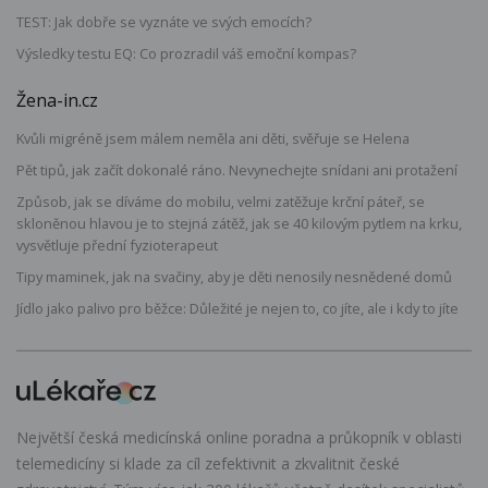
TEST: Jak dobře se vyznáte ve svých emocích?
Výsledky testu EQ: Co prozradil váš emoční kompas?
Žena-in.cz
Kvůli migréně jsem málem neměla ani děti, svěřuje se Helena
Pět tipů, jak začít dokonalé ráno. Nevynechejte snídani ani protažení
Způsob, jak se díváme do mobilu, velmi zatěžuje krční páteř, se
skloněnou hlavou je to stejná zátěž, jak se 40 kilovým pytlem na krku,
vysvětluje přední fyzioterapeut
Tipy maminek, jak na svačiny, aby je děti nenosily nesnědené domů
Jídlo jako palivo pro běžce: Důležité je nejen to, co jíte, ale i kdy to jíte
Největší česká medicínská online poradna a průkopník v oblasti
telemedicíny si klade za cíl zefektivnit a zkvalitnit české