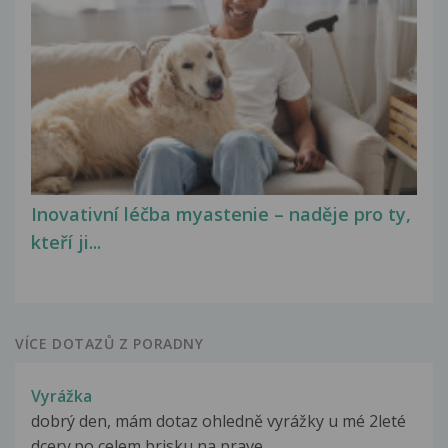
Inovativní léčba myastenie – naděje pro ty,
kteří ji...
VÍCE DOTAZŮ Z PORADNY
Vyrážka
dobrý den, mám dotaz ohledně vyrážky u mé 2leté
dcery.po celem brisku,na prave...