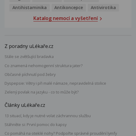
Antihistaminika
Antikoncepce
Antivirotika
Katalog nemocí a vyšetření
Z poradny uLékaře.cz
Stále se zvětšující bradavka
Co znamená nehomogenní struktura jater?
Občasné píchnutí pod žebry
Dyspepsie: Větry i při malé námaze, nepravidelná stolice
Zelený povlak na jazyku - co to může být?
Články uLékaře.cz
13 situací, kdy je nutné volat záchrannou službu
Stáhněte si: První pomoc do kapsy
Co pomáhá na oteklé nohy? Podpořte správné proudění lymfy