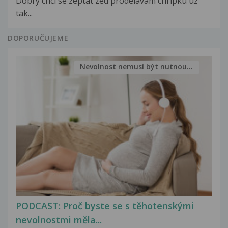
Dobry chci se zeptat zed prodelavam chripku uz
tak...
DOPORUČUJEME
Nevolnost nemusí být nutnou...
PODCAST: Proč byste se s těhotenskými
nevolnostmi měla...