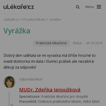
Menu
uLékaře.cz
Poradna lékaře
vyrážka
Vyrážka
Praktické lékařství
Eliska
20.10.2016
Dobrý den udělala se mi vyraska má břiše hrozné to
svedi doktorka mi dala i tlumici prášek ale nezabírá
děkuji za odpověď
Odpovídá lékař:
MUDr. Zdeňka Janoušková
Specializace:
Praktické lékařství pro dospělé
Pracoviště:
Ordinace praktického lékaře, Velká Bíteš