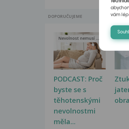
technick
abychom
vám lép
DOPORUČUJEME
Souh
Nevolnost nemusí být nutnou...
Jak 
PODCAST: Proč
Ztu
byste se s
jate
těhotenskými
obr
nevolnostmi
měla...