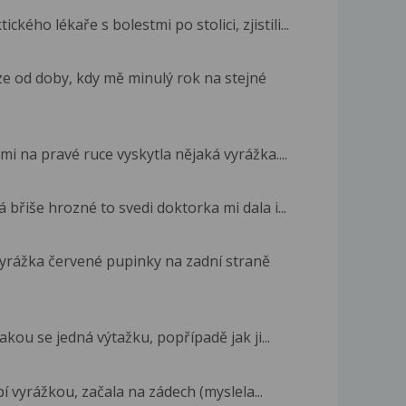
kého lékaře s bolestmi po stolici, zjistili...
ze od doby, kdy mě minulý rok na stejné
mi na pravé ruce vyskytla nějaká vyrážka....
břiše hrozné to svedi doktorka mi dala i...
yrážka červené pupinky na zadní straně
akou se jedná výtažku, popřípadě jak ji...
í vyrážkou, začala na zádech (myslela...