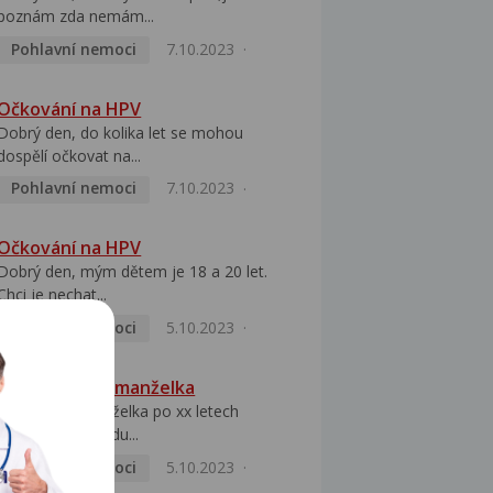
poznám zda nemám...
Pohlavní nemoci
7.10.2023
Očkování na HPV
Dobrý den, do kolika let se mohou
dospělí očkovat na...
Pohlavní nemoci
7.10.2023
Očkování na HPV
Dobrý den, mým dětem je 18 a 20 let.
Chci je nechat...
Pohlavní nemoci
5.10.2023
HPV pozitivní manželka
Dobrý den, manželka po xx letech
přivezla z Východu...
Pohlavní nemoci
5.10.2023