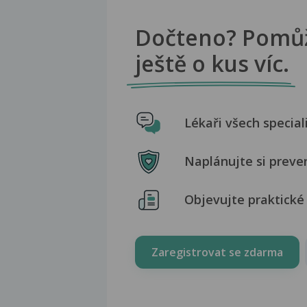
Dočteno? Pomů
ještě o kus víc.
Lékaři všech special
Naplánujte si preve
Objevujte praktické 
Zaregistrovat se zdarma