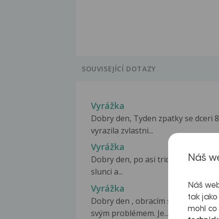
SOUVISEJÍCÍ DOTAZY
Vyrážka
Dobry den, Tyden zpatky se dceri 8
vyrazila zvlastni...
Vyrážka
Náš we
Dobry den, po asi tridenni expozici
slunci a...
Náš web
Vyrážka
tak jako
Dobry den , obracím se na Vás se
mohl co
svým problémem. Je...