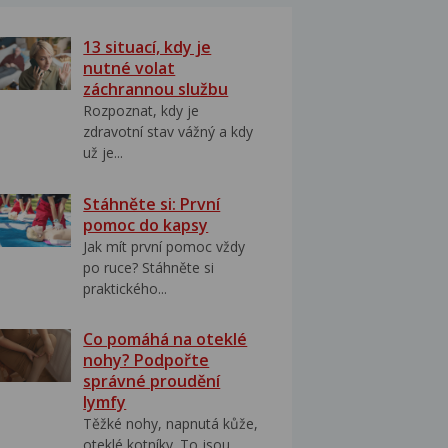
13 situací, kdy je
nutné volat
záchrannou službu
Rozpoznat, kdy je
zdravotní stav vážný a kdy
už je...
Stáhněte si: První
pomoc do kapsy
Jak mít první pomoc vždy
po ruce? Stáhněte si
praktického...
Co pomáhá na oteklé
nohy? Podpořte
správné proudění
lymfy
Těžké nohy, napnutá kůže,
oteklé kotníky. To jsou