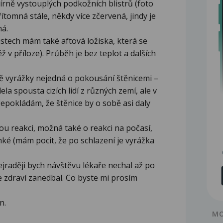
rně vystouplých podkožních blistrů (foto
řítomná stále, někdy více zčervená, jindy je
ná.
v ústech mám také aftová ložiska, která se
též v příloze). Průběh je bez teplot a dalších
dě vyrážky nejedná o pokousání štěnicemi –
la spousta cizích lidí z různých zemí, ale v
řepokládám, že štěnice by o sobě asi daly
ou reakci, možná také o reakci na počasí,
vlhké (mám pocit, že po schlazení je vyrážka
ejraději bych návštěvu lékaře nechal až po
e zdraví zanedbal. Co byste mi prosím
n.
MO