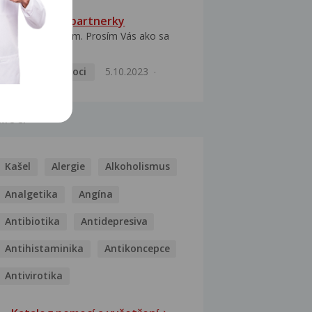
HPV typ 52 u partnerky
Dobrý deň prajem. Prosím Vás ako sa
dá vyliečiť vírus...
Pohlavní nemoci
5.10.2023
MOCI
Kašel
Alergie
Alkoholismus
Analgetika
Angína
Antibiotika
Antidepresiva
Antihistaminika
Antikoncepce
Antivirotika