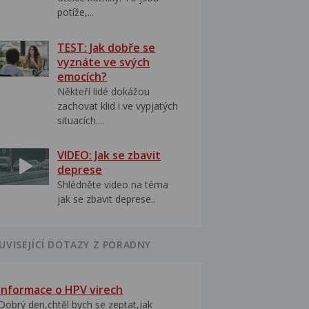
potíže,...
TEST: Jak dobře se
vyznáte ve svých
emocích?
Někteří lidé dokážou
zachovat klid i ve vypjatých
situacích....
VIDEO: Jak se zbavit
deprese
Shlédněte video na téma
jak se zbavit deprese..
UVISEJÍCÍ DOTAZY Z PORADNY
Informace o HPV virech
Dobrý den,chtěl bych se zeptat,jak