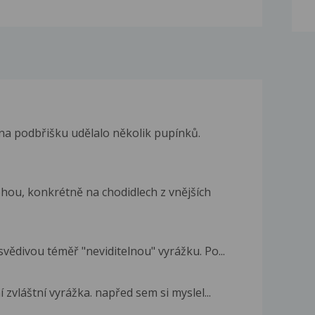
 na podbřišku udělalo několik pupínků.
hou, konkrétně na chodidlech z vnějších
vědivou téměř "neviditelnou" vyrážku. Po...
 zvláštní vyrážka. napřed sem si myslel...