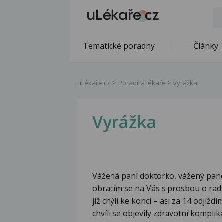
Tematické poradny
Články
uLékaře.cz
Poradna lékaře
vyrážka
Vyrážka
Vážená paní doktorko, vážený pan
obracím se na Vás s prosbou o rad
již chýlí ke konci – asi za 14 odjížd
chvíli se objevily zdravotní kompli