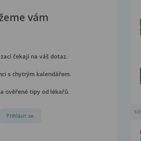
žeme vám
izací čekají na váš dotaz.
nci s chytrým kalendářem.
a ověřené tipy od lékařů.
SO
Přihlásit se