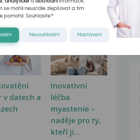
é
,
analytické
a
obchodní
informace,
 se mohli neustále zlepšovat a tím
e pomohli. Souhlasíte?
lasím
Nesouhlasím
Nastavení
na zdravá játra?
Myasthenia gravis – vše, co...
NE
kovatění
Inovativní
r v datech a
léčba
azech
myastenie –
naděje pro ty,
kteří ji...