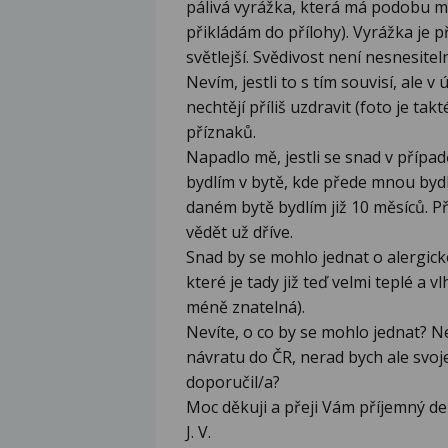
pálivá vyrážka, která má podobu mí
přikládám do přílohy). Vyrážka je p
světlejší. Svědivost není nesnesitel
Nevím, jestli to s tím souvisí, ale 
nechtějí příliš uzdravit (foto je tak
příznaků.
Napadlo mě, jestli se snad v přípa
bydlím v bytě, kde přede mnou bydle
daném bytě bydlím již 10 měsíců. P
vědět už dříve.
Snad by se mohlo jednat o alergick
které je tady již teď velmi teplé a 
méně znatelná).
Nevíte, o co by se mohlo jednat? N
návratu do ČR, nerad bych ale svoj
doporučil/a?
Moc děkuji a přeji Vám příjemný de
J. V.