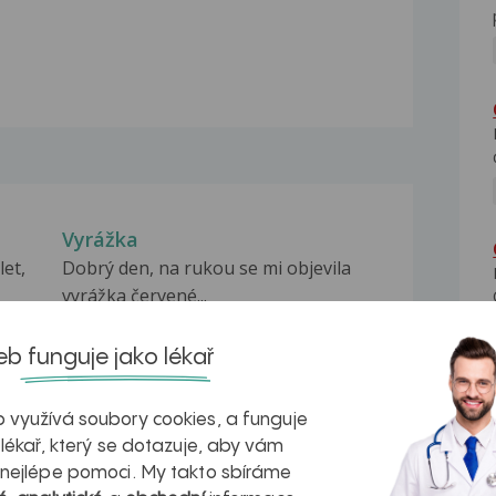
Vyrážka
let,
Dobrý den, na rukou se mi objevila
vyrážka červené...
Vyrážka
b funguje jako lékař
 na
Dobry chci se zeptat zed prodelavam
chripku uz tak...
 využívá soubory cookies, a funguje
Vyrážka
 lékař, který se dotazuje, aby vám
Dobrý den, asi před týdnem se mi
 nejlépe pomoci. My takto sbíráme
udělala vyrážka na...