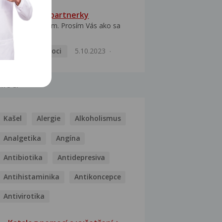
HPV typ 52 u partnerky
Dobrý deň prajem. Prosím Vás ako sa
dá vyliečiť vírus...
Pohlavní nemoci
5.10.2023
MOCI
Kašel
Alergie
Alkoholismus
Analgetika
Angína
Antibiotika
Antidepresiva
Antihistaminika
Antikoncepce
Antivirotika