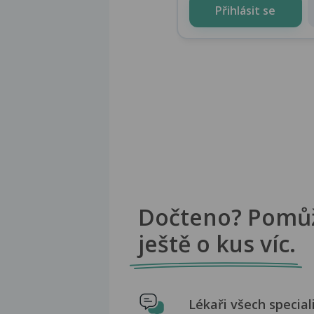
Přihlásit se
Dočteno? Pomů
ještě o kus víc.
Lékaři všech special