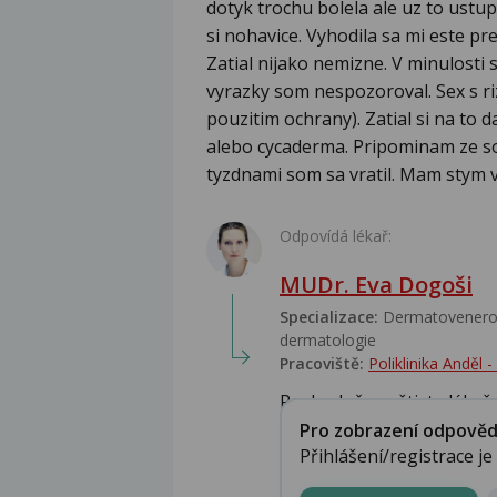
dotyk trochu bolela ale uz to ustu
si nohavice. Vyhodila sa mi este pr
Zatial nijako nemizne. V minulosti
vyrazky som nespozoroval. Sex s r
pouzitim ochrany). Zatial si na to
alebo cycaderma. Pripominam ze so
tyzdnami som sa vratil. Mam stym v
Odpovídá lékař:
MUDr. Eva Dogoši
Specializace:
Dermatovenerolo
dermatologie
Pracoviště:
Poliklinika Anděl
Rozhodně navštivte lékaře,
Pro zobrazení odpovědi 
Přihlášení/registrace j