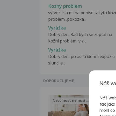
Kozny problem
vytvoril sa mi na penise takyto koz
problem...pokozka...
Vyrážka
Dobrý den. Rád bych se zeptal na
kožní problém, viz...
Vyrážka
Dobry den, po asi tridenni expozici
slunci a...
DOPORUČUJEME
Náš we
Náš web
Nevolnost nemusí být nutnou...
Jak 
tak jako
mohl co