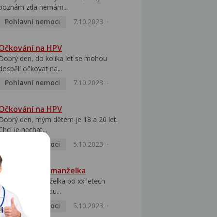
poznám zda nemám...
Pohlavní nemoci
7.10.2023
Očkování na HPV
Dobrý den, do kolika let se mohou
dospělí očkovat na...
Pohlavní nemoci
7.10.2023
Očkování na HPV
Dobrý den, mým dětem je 18 a 20 let.
Chci je nechat...
Pohlavní nemoci
5.10.2023
HPV pozitivní manželka
Dobrý den, manželka po xx letech
přivezla z Východu...
Pohlavní nemoci
5.10.2023