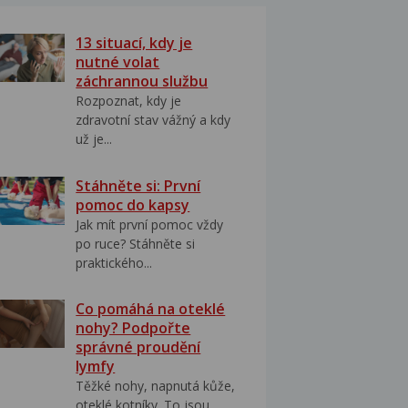
13 situací, kdy je
nutné volat
záchrannou službu
Rozpoznat, kdy je
zdravotní stav vážný a kdy
už je...
Stáhněte si: První
pomoc do kapsy
Jak mít první pomoc vždy
po ruce? Stáhněte si
praktického...
Co pomáhá na oteklé
nohy? Podpořte
správné proudění
lymfy
Těžké nohy, napnutá kůže,
oteklé kotníky. To jsou