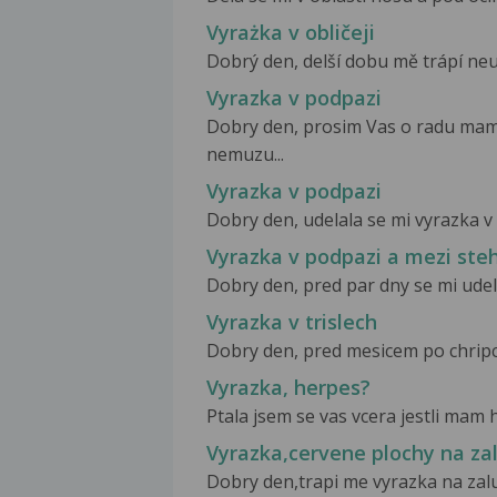
Vyrażka v obličeji
Dobrý den, delší dobu mě trápí neust
Vyrazka v podpazi
Dobry den, prosim Vas o radu mam
nemuzu...
Vyrazka v podpazi
Dobry den, udelala se mi vyrazka v
Vyrazka v podpazi a mezi ste
Dobry den, pred par dny se mi udela
Vyrazka v trislech
Dobry den, pred mesicem po chripce 
Vyrazka, herpes?
Ptala jsem se vas vcera jestli mam h
Vyrazka,cervene plochy na za
Dobry den,trapi me vyrazka na zalu