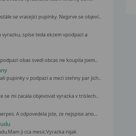
ále se vracející pupínky. Nejprve se objeví...
 vyrazku, spise teda ekzem vpodpazi a
 podpazi obas svedi obcas ne koupila jsem...
hny
li pupinky v podpazi a mezi stehny par jich...
se mi zacala objevovat vyrazka v trislech...
erpes. A odpovedela jste, ze nejspise ano....
ludu
du.Mam ji cca mesic.Vyrazka nijak