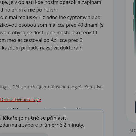
puje. Je v oblasti kde nosim opasok a zapinam
ed holenim a nie po holeni.
 som mal molusky + ziadne ine syptomy alebo
izikovou osobou som mal cca pred 40 dnami (s
 davam obycajne dostupne maste ako fenistil
m mesiac cestoval po Azii cca pred 3
 kazdom pripade navstivit doktora ?
gie, Dětské kožní (dermatovenerologie), Korektivní
 - Dermatovenerologie
 zvláště po tom pobytu v zahraničí. ...
lékaře je nutné se přihlásit.
e zdarma a zabere průměrně 2 minuty.
MO