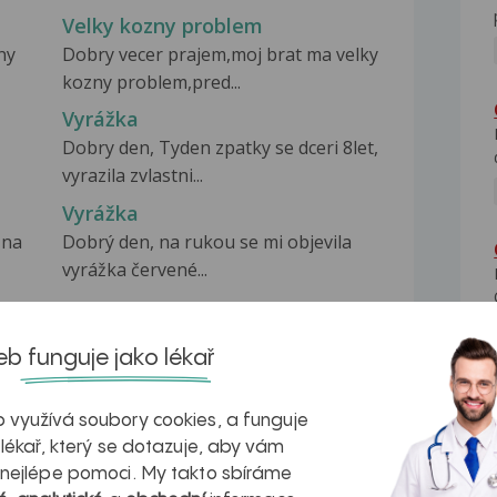
Velky kozny problem
ny
Dobry vecer prajem,moj brat ma velky
kozny problem,pred...
Vyrážka
Dobry den, Tyden zpatky se dceri 8let,
vyrazila zvlastni...
Vyrážka
 na
Dobrý den, na rukou se mi objevila
vyrážka červené...
b funguje jako lékař
 využívá soubory cookies, a funguje
na zdravá játra?
Myasthenia gravis – vše, co...
 lékař, který se dotazuje, aby vám
 nejlépe pomoci. My takto sbíráme