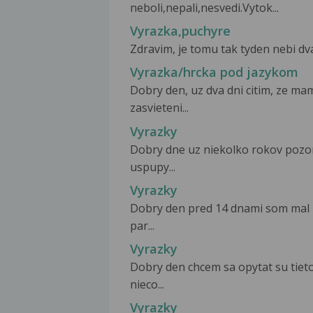
neboli,nepali,nesvedi.Vytok...
Vyrazka,puchyre
Zdravim, je tomu tak tyden nebi dva
Vyrazka/hrcka pod jazykom
Dobry den, uz dva dni citim, ze m
zasvieteni...
Vyrazky
Dobry dne uz niekolko rokov pozor
uspupy...
Vyrazky
Dobry den pred 14 dnami som mal r
par...
Vyrazky
Dobry den chcem sa opytat su tiet
nieco...
Vyrazky