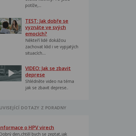
potíže,...
TEST: Jak dobře se
vyznáte ve svých
emocích?
Někteří lidé dokážou
zachovat klid i ve vypjatých
situacích....
VIDEO: Jak se zbavit
deprese
Shlédněte video na téma
jak se zbavit deprese..
UVISEJÍCÍ DOTAZY Z PORADNY
Informace o HPV virech
Dobrý den,chtěl bych se zeptat,jak