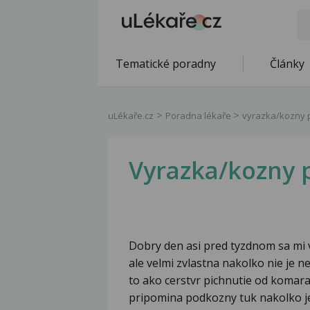
Tematické poradny
Články
uLékaře.cz
Poradna lékaře
vyrazka/kozny 
Vyrazka/kozny 
Dobry den asi pred tyzdnom sa mi v
ale velmi zvlastna nakolko nie je n
to ako cerstvr pichnutie od komara 
pripomina podkozny tuk nakolko je 