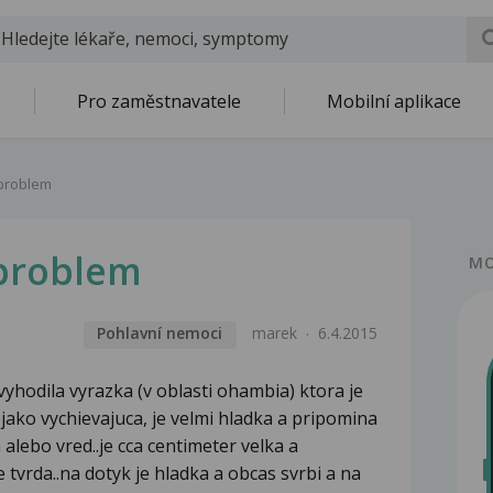
Pro zaměstnavatele
Mobilní aplikace
problem
problem
MO
Pohlavní nemoci
marek
6.4.2015
yhodila vyrazka (v oblasti ohambia) ktora je
ejako vychievajuca, je velmi hladka a pripomina
alebo vred..je cca centimeter velka a
tvrda..na dotyk je hladka a obcas svrbi a na